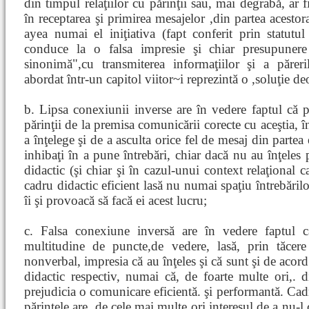
din timpul relaţiilor cu părinţii sau, mai degrabă, ar 
în receptarea şi primirea mesajelor ,din partea acestor
ayea numai el iniţiativa (fapt conferit prin statutul 
conduce la o falsa impresie şi chiar presupunere
sinonimă",cu transmiterea informaţiilor şi a păreri
abordat într-un capitol viitor~i reprezintă o ,soluţie d
b. Lipsa conexiunii inverse are în vedere faptul că p
părinţii de la premisa comunicării corecte cu aceştia, î
a înţelege şi de a asculta orice fel de mesaj din partea
inhibaţi în a pune întrebări, chiar dacă nu au înţeles
didactic (şi chiar şi în cazul-unui context relaţional c
cadru didactic eficient lasă nu numai spaţiu întrebărilo
îi şi provoacă să facă ei acest lucru;
c. Falsa conexiune inversă are în vedere faptul că
multitudine de puncte,de vedere, lasă, prin tăcer
nonverbal, impresia că au înţeles şi că sunt şi de acord
didactic respectiv, numai că, de foarte multe ori,. d
prejudicia o comunicare eficientă. şi performantă. Cad
părintele are, de cele mai multe ori interesul de a nu-l 