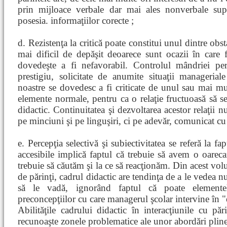
prin mijloace verbale dar mai ales nonverbale supl
posesia. informaţiilor corecte ;
d. Rezistenţa la critică poate constitui unul dintre obs
mai dificil de depăşit deoarece sunt ocazii în care f
dovedeşte a fi nefavorabil. Controlul mândriei per
prestigiu, solicitate de anumite situaţii manageriale
noastre se dovedesc a fi criticate de unul sau mai mulţ
elemente normale, pentru ca o relaţie fructuoasă să se 
didactic. Continuitatea şi dezvoltarea acestor relaţii n
pe minciuni şi pe linguşiri, ci pe adevăr, comunicat cu
e. Percepţia selectivă şi subiectivitatea se referă la f
accesibile implică faptul că trebuie să avem o oarec
trebuie să căutăm şi la ce să reacţionăm. Din acest vo
de părinţi, cadrul didactic are tendinţa de a le vedea n
să le vadă, ignorând faptul că poate elemente
preconcepţiilor cu care managerul şcolar intervine în "e
Abilităţile cadrului didactic în interacţiunile cu păr
recunoaşte zonele problematice ale unor abordări pline