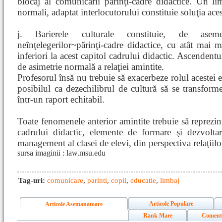
blocaj al comunicării părinţi-cadre didactice. Un li
normali, adaptat interlocutorului constituie soluţia acest
j. Barierele culturale constituie, de aseme
neînţelegerilor~părinţi-cadre didactice, cu atât mai m
inferiori la acest capitol cadrului didactic. Ascendentu
de asimetrie normală a relaţiei amintite.
Profesorul însă nu trebuie să exacerbeze rolul acestei 
posibilul ca dezechilibrul de cultură să se transform
într-un raport echitabil.
Toate fenomenele anterior amintite trebuie să reprezinte
cadrului didactic, elemente de formare şi dezvolt
management al clasei de elevi, din perspectiva relaţiilo
sursa imaginii : law.msu.edu
Tag-uri:
comunicare
,
parinti
,
copii
,
educatie
,
limbaj
Articole Populare
Articole Asemanatoare
Rank Mare
Coment