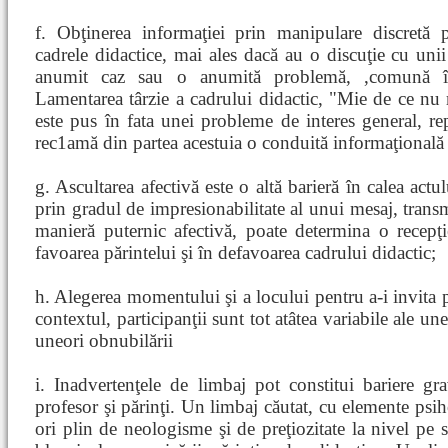
f. Obţinerea informaţiei prin manipulare discretă p
cadrele didactice, mai ales dacă au o discuţie cu unii 
anumit caz sau o anumită problemă, ,comună înt
Lamentarea târzie a cadrului didactic, "Mie de ce nu
este pus în fata unei probleme de interes general, re
rec1amă din partea acestuia o conduită informaţională m
g. Ascultarea afectivă este o altă barieră în calea act
prin gradul de impresionabilitate al unui mesaj, trans
manieră puternic afectivă, poate determina o recepţie
favoarea părintelui şi în defavoarea cadrului didactic;
h. Alegerea momentului şi a locului pentru a-i invita p
contextul, participanţii sunt tot atâtea variabile ale u
uneori obnubilării
i. Inadvertenţele de limbaj pot constitui bariere gr
profesor şi părinţi. Un limbaj căutat, cu elemente psi
ori plin de neologisme şi de preţiozitate la nivel pe s