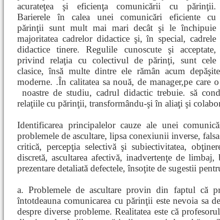
acurateţea şi eficienţa comunicării cu părinţii.
Barierele în calea unei comunicări eficiente cu
părinţii sunt mult mai mari decât şi le închipuie
majoritatea cadrelor didactice şi, în special, cadrele
didactice tinere. Regulile cunoscute şi acceptate,
privind relaţia cu colectivul de părinţi, sunt cele
clasice, însă multe dintre ele rămân acum depăşite 
moderne. .În calitatea sa nouă, de manager,pe care 
noastre de studiu, cadrul
didactic trebuie. să co
relaţiile cu părinţii, transformându-şi în aliaţi şi colab
Identificarea principalelor cauze ale unei comunicăr
problemele de ascultare, lipsa conexiunii inverse, falsa
critică, percepţia selectivă şi subiectivitatea, obţin
discretă, ascultarea afectivă, inadvertenţe de limbaj, b
prezentare detaliată defectele, însoţite de sugestii pentr
a. Problemele de ascultare provin din faptul că pr
întotdeauna comunicarea cu părinţii este nevoia sa de
despre diverse probleme. Realitatea este că profesorul