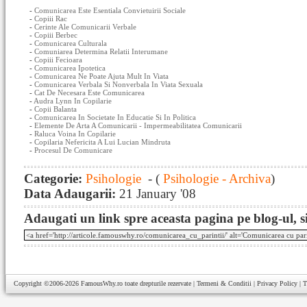
-
Comunicarea Este Esentiala Convietuirii Sociale
-
Copiii Rac
-
Cerinte Ale Comunicarii Verbale
-
Copiii Berbec
-
Comunicarea Culturala
-
Comuniarea Determina Relatii Interumane
-
Copiii Fecioara
-
Comunicarea Ipotetica
-
Comunicarea Ne Poate Ajuta Mult In Viata
-
Comunicarea Verbala Si Nonverbala In Viata Sexuala
-
Cat De Necesara Este Comunicarea
-
Audra Lynn In Copilarie
-
Copii Balanta
-
Comunicarea In Societate In Educatie Si In Politica
-
Elemente De Arta A Comunicarii - Impermeabilitatea Comunicarii
-
Raluca Voina In Copilarie
-
Copilaria Nefericita A Lui Lucian Mindruta
-
Procesul De Comunicare
Categorie:
Psihologie
- (
Psihologie - Archiva
)
Data Adaugarii:
21 January '08
Adaugati un link spre aceasta pagina pe blog-ul, si
Copyright ©2006-2026
FamousWhy.ro
toate drepturile rezervate |
Termeni & Conditii
|
Privacy Policy
|
T