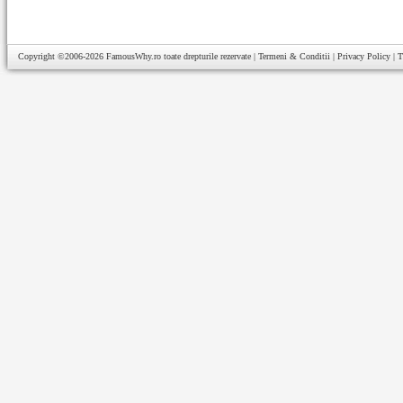
Copyright ©2006-2026
FamousWhy.ro
toate drepturile rezervate |
Termeni & Conditii
|
Privacy Policy
|
T