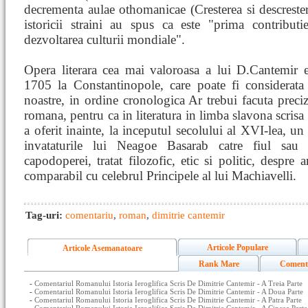
decrementa aulae othomanicae (Cresterea si descrester
istoricii straini au spus ca este "prima contribu
dezvoltarea culturii mondiale".
Opera literara cea mai valoroasa a lui D.Cantemir est
1705 la Constantinopole, care poate fi considerata 
noastre, in ordine cronologica Ar trebui facuta preciza
romana, pentru ca in literatura in limba slavona scrisa
a oferit inainte, la inceputul secolului al XVI-lea, u
invataturile lui Neagoe Basarab catre fiul sau
capodoperei, tratat filozofic, etic si politic, despre 
comparabil cu celebrul Principele al lui Machiavelli.
Tag-uri:
comentariu
,
roman
,
dimitrie cantemir
Articole Populare
Articole Asemanatoare
Rank Mare
Coment
-
Comentariul Romanului Istoria Ieroglifica Scris De Dimitrie Cantemir - A Treia Parte
-
Comentariul Romanului Istoria Ieroglifica Scris De Dimitrie Cantemir - A Doua Parte
-
Comentariul Romanului Istoria Ieroglifica Scris De Dimitrie Cantemir - A Patra Parte