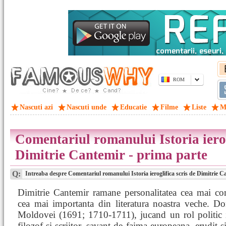
ROM
Nascuti azi
Nascuti unde
Educatie
Filme
Liste
M
Comentariul romanului Istoria ierog
Dimitrie Cantemir - prima parte
Q:
Intreaba despre Comentariul romanului Istoria ieroglifica scris de Dimitrie C
Dimitrie Cantemir ramane personalitatea cea mai co
cea mai importanta din literatura noastra veche. Do
Moldovei (1691; 1710-1711), jucand un rol politic 
filozof si scriitor, savant de faima europeana, erudit si