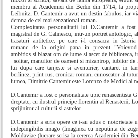
membru al Academiei din Berlin din 1714, la propu
Leibnitz, D. Cantemir a avut un destin fabulos, iar via
demna de cel mai senzational roman.
Complexitatea personalitatii lui D.Cantemir a fost 
magistral de G. Calinescu, intr-un portret antologic, al
trasaturi antitetice, pe care i-l consacra in Istoria l
romane de la origini pana in prezent "Voievod
ambitios si blazat om de lume si ascet de biblioteca, in
solitar, manuitor de oameni si mizantrop, iubitor d
lui dupa care tanjeste si aventurier, cantaret in t
berlinez, print rus, cronicar roman, cunoscator al tutur
lumea, Dimitrie Cantemir este Lorenzo de Medici al n
D.Cantemir a fost o personalitate tipic renascentista 
dreptate, cu ilustrul principe florentin al Renasterii, 
sprijinitor al culturii si astrelor.
D.Cantemir a scris opere ce i-au adus o notorietate u
indepingibilis imago (Imaginea cu neputinta de zugrav
Moldaviae (lucrare scrisa la cererea Academiei din Be