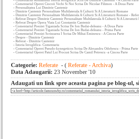
-
Comentariul Romanului Istoria Ieroglifica Scris De Dimitrie Cantemir - A Cincea Parte
-
Comentariul Operei Ciocoii Vechi Si Noi Scrisa De Nicolae Filimon - A Doua Parte
-
Personalitatea Lui Dimitrie Cantemir
-
Dimitrie Cantemir Personalitate Multilaterala A Culturii Si A Literaturii Romane
-
Dimitrie Cantemir Personalitate Multilaterala A Culturii Si A Literaturii Romane - Refer
-
Referat Despre Dimitrie Cantemir Personalitate Multilaterala A Culturii Si A Literaturi
-
Referat Despre Opera Viata Lui Constantin Cantemir
-
Comentariul Poeziei Tiganiada Scrisa De Ion Budai-deleanu - A Doua Parte
-
Comentariul Poeziei Tiganiada Scrisa De Ion Budai-deleanu - Prima Parte
-
Comentariul Poeziei Scrisoarea I Scrisa De Mihai Eminescu - A Cincea Parte
-
Despre - Dimitrie Cantemir
-
Referat - Dimitrie Cantemir
-
Istoria Ieroglifica- Comentariu
-
Comentariul Operei Pseudo-kynegeticos Scrisa De Alexandru Odobescu - Prima Parte
-
Comentariul Operei Patul Lui Procust Scrisa De Camil Petrescu -a Cincea Parte
Categorie:
Referate
- (
Referate - Archiva
)
Data Adaugarii:
23 November '10
Adaugati un link spre aceasta pagina pe blog-ul, si