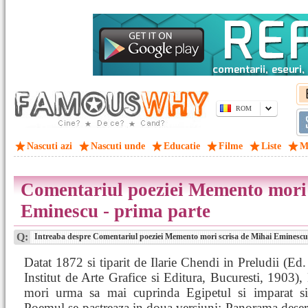
ROM
Nascuti azi
Nascuti unde
Educatie
Filme
Liste
M
Comentariul poeziei Memento mori 
Eminescu - prima parte
Q:
Intreaba despre Comentariul poeziei Memento mori scrisa de Mihai Eminescu
Datat 1872 si tiparit de Ilarie Chendi in Preludii (Ed
Institut de Arte Grafice si Editura, Bucuresti, 1903
mori urma sa mai cuprinda Egipetul si imparat si 
Poemul se pastreaza in doua versiuni: Panorama deser