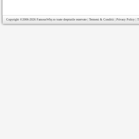
Copyright ©2006-2026
FamousWhy.ro
toate drepturile rezervate |
Termeni & Conditii
|
Privacy Policy
|
T