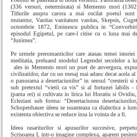
(336 versuri, neterminata) si Memento mori (1302 
Titlurile asupra carora a mai oscilat poetul sun
mutantur, Vanitas vanitatum vanitas, Skepsis, Cuget
octombrie 1872, Eminescu publica in “Convorbiri 
episodul Egipetul, pe care-l citise cu o luna mai d
“Junimea”.
Pe urmele preromanticilor care atasau temei istoriei 
meditatia, preluand modelul Legendei secolelor a 
ales in Memento mori un poet de anvergura, expun
civilizatiilor, dar cu un mesaj mai adanc decat acela al
o panorama a desertaciunilor” in sensul “cresterii si d
sub pretextul “vietii ca vis” si al fortunei labilis - 
(panta rei) si cultivata in lirica lui Horatiu si Ovid
Ecleziast sub forma: “Desertaciunea desertaciunilor
Schopenhauer ideea se nuanteaza ca dialectica a lumii
existenta obiectiva se reduce insa la vointa de a fi.
Ideea rasariturilor si apusurilor succesive, perpet
Scrisoarea I, intr-o imagine complexa, aparent pesimis