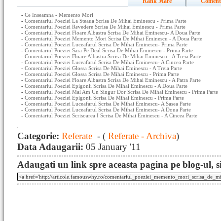
Rank Mare
Coment
-
Ce Inseamna - Memento Mori
-
Comentariul Poeziei La Steaua Scrisa De Mihai Eminescu - Prima Parte
-
Comentariul Poeziei Revedere Scrisa De Mihai Eminescu - Prima Parte
-
Comentariul Poeziei Floare Albastra Scrisa De Mihai Eminescu- A Doua Parte
-
Comentariul Poeziei Memento Mori Scrisa De Mihai Eminescu - A Doua Parte
-
Comentariul Poeziei Luceafarul Scrisa De Mihai Eminescu- Prima Parte
-
Comentariul Poeziei Sara Pe Deal Scrisa De Mihai Eminescu - Prima Parte
-
Comentariul Poeziei Floare Albastra Scrisa De Mihai Eminescu - A Treia Parte
-
Comentariul Poeziei Luceafarul Scrisa De Mihai Eminescu- A Cincea Parte
-
Comentariul Poeziei Glossa Scrisa De Mihai Eminescu - A Treia Parte
-
Comentariul Poeziei Glossa Scrisa De Mihai Eminescu - Prima Parte
-
Comentariul Poeziei Floare Albastra Scrisa De Mihai Eminescu - A Patra Parte
-
Comentariul Poeziei Epigonii Scrisa De Mihai Eminescu - A Doua Parte
-
Comentariul Poeziei Mai Am Un Singur Dor Scrisa De Mihai Eminescu - Prima Parte
-
Comentariul Poeziei Epigonii Scrisa De Mihai Eminescu - Prima Parte
-
Comentariul Poeziei Luceafarul Scrisa De Mihai Eminescu- A Sasea Parte
-
Comentariul Poeziei Luceafarul Scrisa De Mihai Eminescu- A Doua Parte
-
Comentariul Poeziei Scrisoarea I Scrisa De Mihai Eminescu - A Cincea Parte
Categorie:
Referate
- (
Referate - Archiva
)
Data Adaugarii:
05 January '11
Adaugati un link spre aceasta pagina pe blog-ul, si