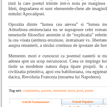
(mit la care poetul trimite intr-o nota pe marginea
Ideii, degradarea ei sunt elementele-cheie ale imagin
mitului Apocalipsei.
Opozitia dintre “lumea cea aievea” si “lumea inc
Atitudinea eminesciana nu se suprapune celei romant
temeiurile filosofice amintite si de “explicatia” referit
la cea visata (antiteza eroziune, instrainare vs. libert
asupra renasterii, a sirului continuu de ipostaze ale lum
Memento mori e cunoscut ca poemul nasterii si morti
adesea spre un scop necunoscut. Ceea ce impinge lumil
tinde sa modeleze natura dupa tipare proprii. In ac
civilizatia primitiva, apoi cea babiloniana, cea egiptea
dacica, Revolutia Franceza (moartea lui Napoleon).
Tag-uri:
comentariu
,
poezie
,
memento mori
,
poet
,
poem
Articole Populare
Articole Asemanatoare