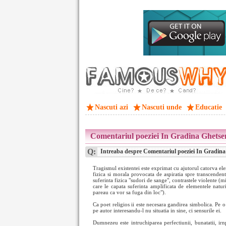
Nascuti azi
Nascuti unde
Educatie
Comentariul poeziei In Gradina Ghetsema
Q:
Intreaba despre Comentariul poeziei In Gradina G
Tragismul existentei este exprimat cu ajutorul catorva el
fizica si morala provocata de aspiratia spre transcendent
suferinta fizica "sudori de sange", contrastele violente (m
care le capata suferinta amplificata de elementele naturii
pareau ca vor sa fuga din loc").
Ca poet religios ii este necesara gandirea simbolica. Pe 
pe autor interesandu-l nu situatia in sine, ci sensurile ei.
Dumnezeu este intruchiparea perfectiunii, bunatatii, irnpl