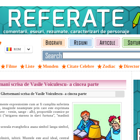
ROM
Filme
Liste
Monden
Citate Celebre
Zodiac
Director
ni scrisa de Vasile Voiculescu- a cincea parte
hetsemani scrisa de Vasile Voiculescu- a cincea parte
emente expresioniste cum ar fi cumplita suferinta
, imaginile neasteptate prin care este exprimata
iere - venin, sange - alb), proportiile cosmice pe
 ("strigarea starnea in slavi furtuna", "maslinii
o urzeala evanghelica asaza simbol langa simbol,
inirii, iubirii. Muntele este axul ideal, central