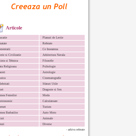
Articole
ucatie
Planuri de Lectie
natate
Referate
mentarii
Ce Inseamna
orie si Civilizatie
Arhitectura Navala
iinta si Tehnica
Filozofie
ata Religioasa
Psihologie
aceri
Astrologie
zica
Cinematografie
lebritati
Sfaturi Utile
ort
Dragoste si Sex
mea Femeilor
Moda
stronomie
Calculatoare
ternet
Turism
mea Barbatilor
Auto Moto
curi
Animale
euri
Diverse
- arhiva referate