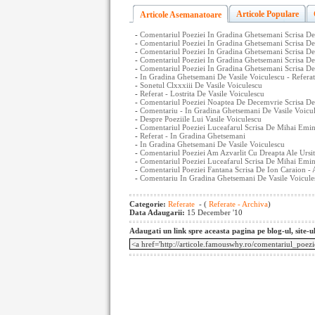
Articole Populare
Articole Asemanatoare
-
Comentariul Poeziei In Gradina Ghetsemani Scrisa De
-
Comentariul Poeziei In Gradina Ghetsemani Scrisa De 
-
Comentariul Poeziei In Gradina Ghetsemani Scrisa De 
-
Comentariul Poeziei In Gradina Ghetsemani Scrisa De 
-
Comentariul Poeziei In Gradina Ghetsemani Scrisa De 
-
In Gradina Ghetsemani De Vasile Voiculescu - Referat
-
Sonetul Clxxxiii De Vasile Voiculescu
-
Referat - Lostrita De Vasile Voiculescu
-
Comentariul Poeziei Noaptea De Decemvrie Scrisa D
-
Comentariu - In Gradina Ghetsemani De Vasile Voicu
-
Despre Poeziile Lui Vasile Voiculescu
-
Comentariul Poeziei Luceafarul Scrisa De Mihai Emi
-
Referat - In Gradina Ghetsemani
-
In Gradina Ghetsemani De Vasile Voiculescu
-
Comentariul Poeziei Am Azvarlit Cu Dreapta Ale Ursite
-
Comentariul Poeziei Luceafarul Scrisa De Mihai Emin
-
Comentariul Poeziei Fantana Scrisa De Ion Caraion - 
-
Comentariu In Gradina Ghetsemani De Vasile Voicule
Categorie:
Referate
- (
Referate - Archiva
)
Data Adaugarii:
15 December '10
Adaugati un link spre aceasta pagina pe blog-ul, site-u