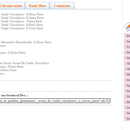
Cele mai votate
Rank Mare
Comentate
 Vasile Voiculescu- A Doua Parte
Vasile Voiculescu- A Sasea Parte
Vasile Voiculescu - Prima Parte
Vasile Voiculescu- A Patra Parte
Vasile Voiculescu- A Treia Parte
Ed
Sa
e Alexandru Macedonski- A Doua Parte
lescu
Co
nescu- A Doua Parte
Ist
St
i Zaruri Scrisa De Vasile Voiculescu
Vi
escu- Prima Parte
Af
A Doua Parte
scu
Mu
Ce
Sp
Lu
l sau forum-ul Dvs. :
Ga
In
Lu
Jo
Es