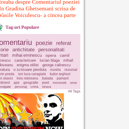
treaba despre Comentariul poeziei
In Gradina Ghetsemani scrisa de
Vasile Voiculescu- a cincea parte
Tag-uri Populare
omentariu
poezie
referat
torie
antichitate
personalitati
oman
mihai eminescu
opera
camil
trescu
caracterizare
lucian blaga
mihail
doveanu
enigma otiliei
george calinescu
eratura
o scrisoare pierduta
nuvela
rezumat
rin preda
ion luca caragiale
tudor arghezi
n slavici
liviu rebreanu
balada
pamant
ntinent
ape
geografie
poet
morometii
omor
estigatie
personaj
crima
otrava
All Tags