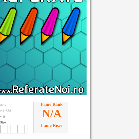
Fame Rank
stics:
N/A
ts: 1,338
s:
0
Riser
Fame Riser