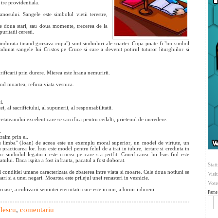
t
ire providentiala.
mosului. Sangele este simbolul vietii terestre,
re doua stari, sau doua momente, trecerea de la
uritatii ceresti.
indurata tinand grozava cupa") sunt simboluri ale soartei. Cupa poate fi "un simbol
adunat sangele lui Cristos pe Cruce si care a devenit potirul tuturor liturghiilor si
ificarii prin durere. Mierea este hrana nemuririi.
and moartea, refuza viata vesnica.
i.
, al sacrificiului, al supunerii, al responsabilitatii.
etateanului excelent care se sacrifica pentru ceilalti, prietenul de incredere.
.
traim prin el.
 cu limba" (Ioan) de aceea este un exemplu moral superior, un model de virtute, un
acticarea lor. Isus este model pentru felul de a trai in iubire, iertare si credinta in
imbolul legaturii este crucea pe care s-a jertfit. Crucificarea lui Isus fiul este
lui. Daca ispita a fost infranta, pacatul a fost doborat.
Stati
 conditiei umane caracterizata de zbaterea intre viata si moarte. Cele doua notiuni se
Visi
ri si a unei negari. Moartea este prilejul unei renasteri in vesnicie.
Vote
ase, a cultivarii semintei eternitatii care este in om, a biruirii dureni.
Fame 
ulescu
,
comentariu