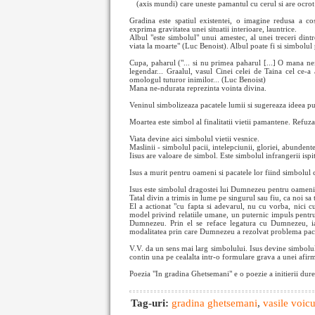
(axis mundi) care uneste pamantul cu cerul si are ocro
Gradina este spatiul existentei, o imagine redusa a cos
exprima gravitatea unei situatii interioare, launtrice.
Albul "este simbolul" unui amestec, al unei treceri dint
viata la moarte" (Luc Benoist). Albul poate fi si simbolul p
Cupa, paharul ("... si nu primea paharul [...] O mana ne
legendar... Graalul, vasul Cinei celei de Taina cel ce-a 
omologul tuturor inimilor... (Luc Benoist)
Mana ne-ndurata reprezinta vointa divina.
Veninul simbolizeaza pacatele lumii si sugereaza ideea pur
Moartea este simbol al finalitatii vietii pamantene. Refuz
Viata devine aici simbolul vietii vesnice.
Maslinii - simbolul pacii, intelepciunii, gloriei, abundente
Iisus are valoare de simbol. Este simbolul infrangerii ispitei
Isus a murit pentru oameni si pacatele lor fiind simbolul c
Isus este simbolul dragostei lui Dumnezeu pentru oameni
Tatal divin a trimis in lume pe singurul sau fiu, ca noi sa 
El a actionat "cu fapta si adevarul, nu cu vorba, nici
model privind relatiile umane, un puternic impuls pentru pr
Dumnezeu. Prin el se reface legatura cu Dumnezeu, iar s
modalitatea prin care Dumnezeu a rezolvat problema pacatu
V.V. da un sens mai larg simbolului. Isus devine simbolul
contin una pe cealalta intr-o formulare grava a unei afirma
Poezia "In gradina Ghetsemani" e o poezie a initierii durero
Tag-uri:
gradina ghetsemani
,
vasile voic