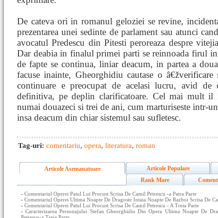
De cateva ori in romanul geloziei se revine, incident
prezentarea unei sedinte de parlament sau atunci cand
avocatul Predescu din Pitesti peroreaza despre viteji
Dar deabia in finalul primei parti se reinnoada firul in
de fapte se continua, liniar deacum, in partea a doua,
facuse inainte, Gheorghidiu cautase o â€žverificare s
continuare e preocupat de acelasi lucru, avid de
definitiva, pe deplin clarificatoare. Cel mai mult il
numai douazeci si trei de ani, cum marturiseste intr-un
insa deacum din chiar sistemul sau sufletesc.
Tag-uri:
comentariu
,
opera
,
literatura
,
roman
Articole Populare
Articole Asemanatoare
Rank Mare
Coment
-
Comentariul Operei Patul Lui Procust Scrisa De Camil Petrescu -a Patra Parte
-
Comentariul Operei Ultima Noapte De Dragoste Intaia Noapte De Razboi Scrisa De Cam
-
Comentariul Operei Patul Lui Procust Scrisa De Camil Petrescu - A Treia Parte
-
Caracterizarea Personajului Stefan Gheorghidiu Din Opera Ultima Noapte De Dr
Petrescu-a Treia Parte