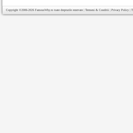
Copyright ©2006-2026
FamousWhy.ro
toate drepturile rezervate |
Termeni & Conditii
|
Privacy Policy
|
T