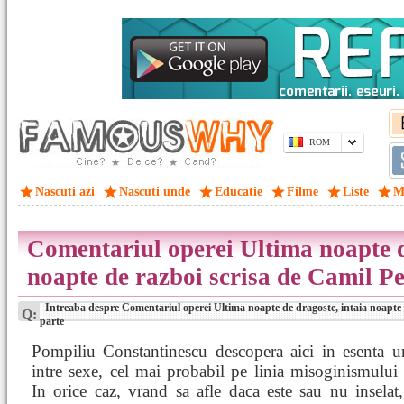
ROM
Nascuti azi
Nascuti unde
Educatie
Filme
Liste
M
Comentariul operei Ultima noapte d
noapte de razboi scrisa de Camil Pe
Intreaba despre Comentariul operei Ultima noapte de dragoste, intaia noapte 
Q:
parte
Pompiliu Constantinescu descopera aici in esenta un
intre sexe, cel mai probabil pe linia misoginismului
In orice caz, vrand sa afle daca este sau nu inselat,