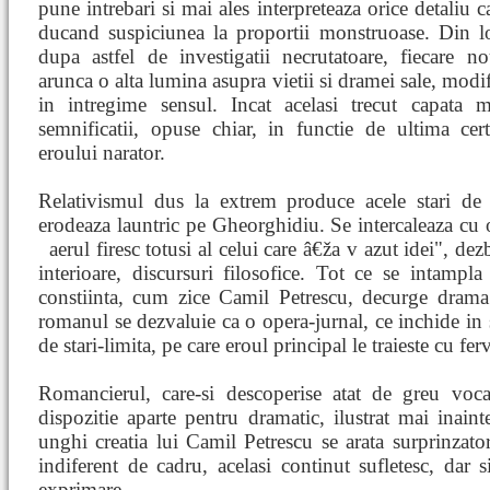
pune intrebari si mai ales interpreteaza orice detaliu c
ducand suspiciunea la proportii monstruoase. Din lo
dupa astfel de investigatii necrutatoare, fiecare n
arunca o alta lumina asupra vietii si dramei sale, modi
in intregime sensul. Incat acelasi trecut capata m
semnificatii, opuse chiar, in functie de ultima cer
eroului narator.
Relativismul dus la extrem produce acele stari de v
erodeaza launtric pe Gheorghidiu. Se intercaleaza cu os
aerul firesc totusi al celui care â€ža v
azut idei", dez
interioare, discursuri filosofice. Tot ce se intampla
constiinta, cum zice Camil Petrescu, decurge drama.
romanul se dezvaluie ca o opera-jurnal, ce inchide in
de stari-limita, pe care eroul principal le traieste cu fer
Romancierul, care-si descoperise atat de greu voc
dispozitie aparte pentru dramatic, ilustrat mai inaint
unghi creatia lui Camil Petrescu se arata surprinzat
indiferent de cadru, acelasi continut sufletesc, dar s
exprimare.