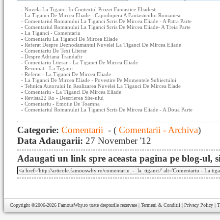
-
Nuvela La Tiganci In Contextul Prozei Fantastice Eliadesti
-
La Tiganci De Mircea Eliade - Capodopera A Fantasticului Romanesc
-
Comentariul Romanului La Tiganci Scris De Mircea Eliade - A Patra Parte
-
Comentariul Romanului La Tiganci Scris De Mircea Eliade- A Treia Parte
-
La Tiganci - Comentariu
-
Comentariu La Tiganci De Mircea Eliade
-
Referat Despre Deznodamantul Nuvelei La Tiganci De Mircea Eliade
-
Comentariu De Text Literar
-
Despre Adriana Trandafir
-
Comentariu Literar - La Tiganci De Mircea Eliade
-
Rezumat - La Tiganci
-
Referat - La Tiganci De Mircea Eliade
-
La Tiganci De Mircea Eliade - Povestire Pe Momentele Subiectului
-
Tehnica Autorului In Realizarea Nuvelei La Tiganci De Mircea Eiade
-
Comentariu - La Tiganci De Mircea Eliade
-
Revista22 Ro - Descrierea Site-ului
-
Comentariu - Emotie De Toamna
-
Comentariul Romanului La Tiganci Scris De Mircea Eliade - A Doua Parte
Categorie:
Comentarii
- (
Comentarii - Archiva
)
Data Adaugarii:
27 November '12
Adaugati un link spre aceasta pagina pe blog-ul, si
Copyright ©2006-2026
FamousWhy.ro
toate drepturile rezervate |
Termeni & Conditii
|
Privacy Policy
|
T