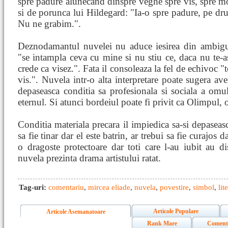
spre padure alunecand dinspre veghe spre vis, spre mo
si de porunca lui Hildegard: "Ia-o spre padure, pe dr
Nu ne grabim.".
Deznodamantul nuvelei nu aduce iesirea din ambigui
"se intampla ceva cu mine si nu stiu ce, daca nu te-as
crede ca visez.". Fata il consoleaza la fel de echivoc "
vis.". Nuvela intr-o alta interpretare poate sugera aven
depaseasca conditia sa profesionala si sociala a omul
eternul. Si atunci bordeiul poate fi privit ca Olimpul, o
Conditia materiala precara il impiedica sa-si depaseasc
sa fie tinar dar el este batrin, ar trebui sa fie curajos da
o dragoste protectoare dar toti care l-au iubit au di
nuvela prezinta drama artistului ratat.
Tag-uri:
comentariu
,
mircea eliade
,
nuvela
,
povestire
,
simbol
,
lit
Articole Populare
Articole Asemanatoare
Rank Mare
Coment