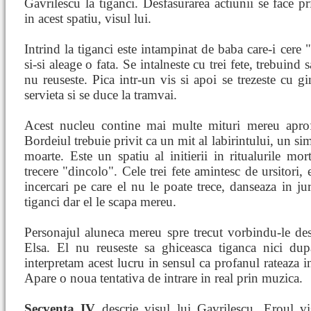
Gavrilescu la tiganci. Desfasurarea actiunii se face pr
in acest spatiu, visul lui.
Intrind la tiganci este intampinat de baba care-i cere "t
si-si aleage o fata. Se intalneste cu trei fete, trebuind 
nu reuseste. Pica intr-un vis si apoi se trezeste cu gi
servieta si se duce la tramvai.
Acest nucleu contine mai multe mituri mereu aprofu
Bordeiul trebuie privit ca un mit al labirintului, un sim
moarte. Este un spatiu al initierii in ritualurile mor
trecere "dincolo". Cele trei fete amintesc de ursitori,
incercari pe care el nu le poate trece, danseaza in jur
tiganci dar el le scapa mereu.
Personajul aluneca mereu spre trecut vorbindu-le de
Elsa. El nu reuseste sa ghiceasca tiganca nici dup
interpretam acest lucru in sensul ca profanul rateaza i
Apare o noua tentativa de intrare in real prin muzica.
Secventa IV
descrie visul lui Gavrilescu. Eroul vi