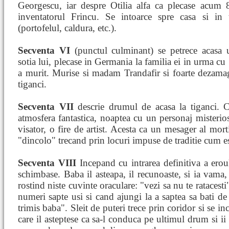
Georgescu, iar despre Otilia alfa ca plecase acum 
inventatorul Frincu. Se intoarce spre casa si in 
(portofelul, caldura, etc.).
Secventa VI
(punctul culminant) se petrece acasa u
sotia lui, plecase in Germania la familia ei in urma cu
a murit. Murise si madam Trandafir si foarte dezamagi
tiganci.
Secventa VII
descrie drumul de acasa la tiganci. Cal
atmosfera fantastica, noaptea cu un personaj misterio
visator, o fire de artist. Acesta ca un mesager al mort
"dincolo" trecand prin locuri impuse de traditie cum es
Secventa VIII
Incepand cu intrarea definitiva a erou
schimbase. Baba il asteapa, il recunoaste, si ia vama,
rostind niste cuvinte oraculare: "vezi sa nu te ratacesti"
numeri sapte usi si cand ajungi la a saptea sa bati de 
trimis baba". Sleit de puteri trece prin coridor si se i
care il asteptese ca sa-l conduca pe ultimul drum si 