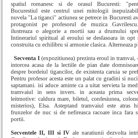
spatiul romanesc si de orasul Bucuresti: "pen
Bucurestiul este centrul unei mitologii inepuizabil
nuvela "La tiganci" actiunea se petrece in Bucuresti a
protagonist pe profesorul de muzica Gavrilesc
ilustreaza o alegorie a mortii sau a drumului spr
Intinerariul spiritual al eroului se desfasoara in opt
construita cu echilibru si armonie clasica. Alterneaza pl
Secventa I
(expozitiunea) prezinta eroul in tramvai,
intorcea acasa de la lectiile de pian date domnisoare
despre bordeiul tigancilor, de existenta caruia se pref
Pentru profesor acesta este un palat cu gradini si nuci 
saptamani. isi aduce aminte ca a uitat servieta la medi
tramvaiul in sens invers. in aceasta prima secve
leitmotive: caldura mare, biletul, confesiunea, colon
misterios), Elsa. Asteptand tramvaiul este atras 
frunzelor de nuc si de nefireasca racoare inca fara s
portii.
Secventele II, III si IV
ale naratiunii dezvolta int