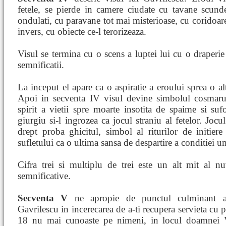
fetele, se pierde in camere ciudate cu tavane scunde
ondulati, cu paravane tot mai misterioase, cu coridoare
invers, cu obiecte ce-l terorizeaza.
Visul se termina cu o scens a luptei lui cu o draperi
semnificatii.
La inceput el apare ca o aspiratie a eroului sprea o alt
Apoi in secventa IV visul devine simbolul cosmarulu
spirit a vietii spre moarte insotita de spaime si suf
giurgiu si-l ingrozea ca jocul straniu al fetelor. Jocu
drept proba ghicitul, simbol al riturilor de initier
sufletului ca o ultima sansa de despartire a conditiei 
Cifra trei si multiplu de trei este un alt mit al 
semnificative.
Secventa V
ne apropie de punctul culminant al
Gavrilescu in incerecarea de a-ti recupera servieta cu pa
18 nu mai cunoaste pe nimeni, in locul doamnei V