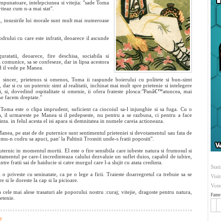
 impunatoare, intelepciunea si vitejia: "sade Toma
 viteaz cum n-a mai stat".
ri, insusirile lui morale sunt mult mai numeroase
odrului cu care este infratit, deoarece il ascunde
uratatii, deoarece, fire deschisa, sociabila si
 comunice, sa se confeseze, dar in lipsa acestora
d il vede pe Manea.
, sincer, prietenos si omenos, Toma ii raspunde boierului cu politete si bun-simt
ar si cu un puternic simt al realitatii, inchinat mai mult spre prietenie si intelegere
i, si, dovedind ospitalitate si omenie, ii ofera frateste plosca:"Panâ€™atuncea, mai
 ne facem dreptate."
i, Toma este o clipa imprudent, suficient ca ciocoiul sa-l injunghie si sa fuga. Cu o
na, il urmareste pe Manea si il pedepseste, nu pentru a se razbuna, ci pentru a face
inta. in felul acesta el isi apara si demnitatea in numele careia actioneaza.
Manea, pe atat de de puternice sunt sentimentul prieteniei si devotamentul sau fata de
mu-n codru sa apuci, pan' la Paltinii Trosniti unde-s fratii popositi".
rnic in momentul mortii. El este o fire sensibila care iubeste natura si frumosul si
stamentul pe care-l incredinteaza calului dezvaluie un suflet duios, capabil de iubire,
re fratii sai de haiducie si catre murgul care l-a slujit cu atata credinta.
Stati
o priveste cu seninatate, ca pe o lege a firii. Traieste doarregretul ca trebuie sa se
Visi
e si le doreste la cap si la picioare.
Vote
 cele mai alese trasaturi ale poporului nostru :curaj; vitejie, dragoste pentru natura,
Fame 
ietenie.
e