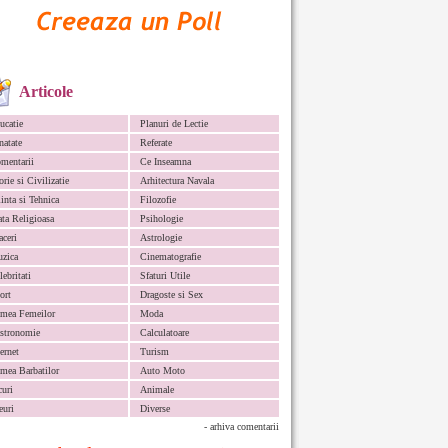
Articole
ucatie
Planuri de Lectie
natate
Referate
mentarii
Ce Inseamna
orie si Civilizatie
Arhitectura Navala
iinta si Tehnica
Filozofie
ata Religioasa
Psihologie
aceri
Astrologie
zica
Cinematografie
lebritati
Sfaturi Utile
ort
Dragoste si Sex
mea Femeilor
Moda
stronomie
Calculatoare
ternet
Turism
mea Barbatilor
Auto Moto
curi
Animale
euri
Diverse
- arhiva comentarii