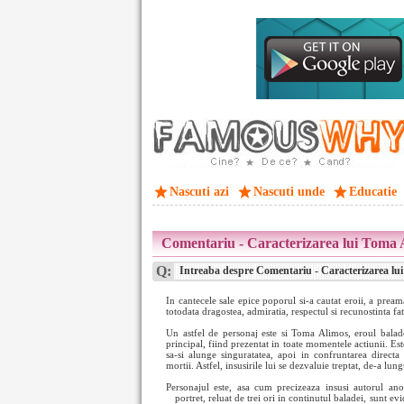
Nascuti azi
Nascuti unde
Educatie
Comentariu - Caracterizarea lui Toma 
Q:
Intreaba despre Comentariu - Caracterizarea lu
In cantecele sale epice poporul si-a cautat eroii, a preama
totodata dragostea, admiratia, respectul si recunostinta fat
Un astfel de personaj este si Toma Alimos, eroul baladei
principal, fiind prezentat in toate momentele actiunii. Est
sa-si alunge singuratatea, apoi in confruntarea direct
mortii. Astfel, insusirile lui se dezvaluie treptat, de-a lun
Personajul este, asa cum precizeaza insusi autorul ano
portret, reluat de trei ori in continutul baladei, sunt ev