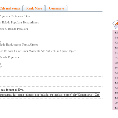
Cele mai votate
Rank Mare
Comentate
opulara Cu Acelasi Titlu
in Balada Populara Toma Alimos
Este O Balada Populara
Ed
Sa
r
Co
Balada Haiduceasca Toma Alimos
Ist
mos Pe Baza Celor Cinci Momente Ale Subiectului Operei Epice
St
 Balada Populara
Vi
Af
a
or
Mu
Ce
Sp
Lu
Ga
l sau forum-ul Dvs. :
In
Lu
Jo
Es