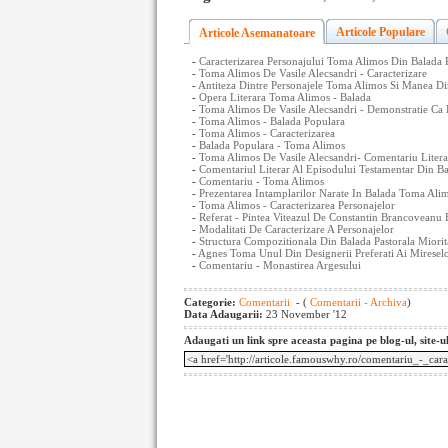
Articole Populare
Articole Asemanatoare
-
Caracterizarea Personajului Toma Alimos Din Balada P
-
Toma Alimos De Vasile Alecsandri - Caracterizare
-
Antiteza Dintre Personajele Toma Alimos Si Manea D
-
Opera Literara Toma Alimos - Balada
-
Toma Alimos De Vasile Alecsandri - Demonstratie Ca 
-
Toma Alimos - Balada Populara
-
Toma Alimos - Caracterizarea
-
Balada Populara - Toma Alimos
-
Toma Alimos De Vasile Alecsandri- Comentariu Litera
-
Comentariul Literar Al Episodului Testamentar Din 
-
Comentariu - Toma Alimos
-
Prezentarea Intamplarilor Narate In Balada Toma Ali
-
Toma Alimos - Caracterizarea Personajelor
-
Referat - Pintea Viteazul De Constantin Brancoveanu
-
Modalitati De Caracterizare A Personajelor
-
Structura Compozitionala Din Balada Pastorala Miorit
-
Agnes Toma Unul Din Designerii Preferati Ai Miresel
-
Comentariu - Monastirea Argesului
Categorie:
Comentarii
- (
Comentarii - Archiva
)
Data Adaugarii:
23 November '12
Adaugati un link spre aceasta pagina pe blog-ul, site-u