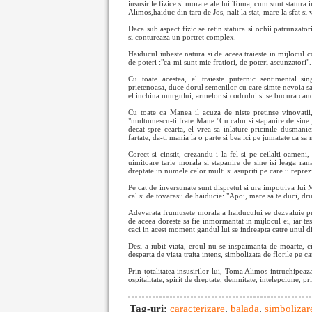
insusirile fizice si morale ale lui Toma, cum sunt statura
Alimos,haiduc din tara de Jos, nalt la stat, mare la sfat si
Daca sub aspect fizic se retin statura si ochii patrunzato
si contureaza un portret complex.
Haiducul iubeste natura si de aceea traieste in mijlocul c
de poteri :"ca-mi sunt mie fratiori, de poteri ascunzatori".
Cu toate acestea, el traieste puternic sentimental sing
prietenoasa, duce dorul semenilor cu care simte nevoia sa
el inchina murgului, armelor si codrului si se bucura can
Cu toate ca Manea il acuza de niste pretinse vinovatii
"multumescu-ti frate Mane."Cu calm si stapanire de sine , d
decat spre cearta, el vrea sa inlature pricinile dusmanie
fartate, da-ti mania la o parte si bea ici pe jumatate ca sa
Corect si cinstit, crezandu-i la fel si pe ceilalti oamen
uimitoare tarie morala si stapanire de sine isi leaga ra
dreptate in numele celor multi si asupriti pe care ii reprez
Pe cat de inversunate sunt dispretul si ura impotriva lui 
cal si de tovarasii de haiducie: "Apoi, mare sa te duci, dru
Adevarata frumusete morala a haiducului se dezvaluie pute
de aceea doreste sa fie inmormantat in mijlocul ei, iar te
caci in acest moment gandul lui se indreapta catre unul dint
Desi a iubit viata, eroul nu se inspaimanta de moarte, ci 
desparta de viata traita intens, simbolizata de florile pe car
Prin totalitatea insusirilor lui, Toma Alimos intruchipeaza
ospitalitate, spirit de dreptate, demnitate, intelepciune, pr
Tag-uri:
caracterizare
,
balada
,
simbolizar