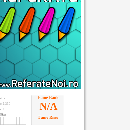
Fame Rank
stics:
N/A
ts: 2,330
s:
0
Riser
Fame Riser