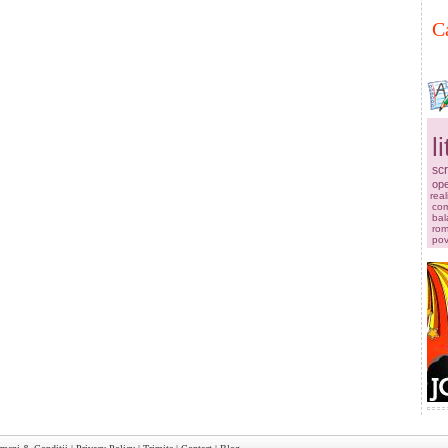
C
l
scr
ope
real
com
bal
rom
pov