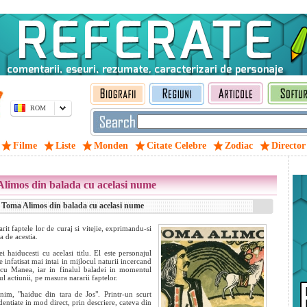
ROM
Filme
Liste
Monden
Citate Celebre
Zodiac
Director
Alimos din balada cu acelasi nume
i Toma Alimos din balada cu acelasi nume
rit faptele lor de curaj si vitejie, exprimandu-si
a de acestia.
 haiducesti cu acelasi titlu. El este personajul
e infatisat mai intai in mijlocul naturii incercand
a cu Manea, iar in finalul baladei in momentul
gul actiunii, pe masura nararii faptelor.
nim, "haiduc din tara de Jos". Printr-un scurt
identiate in mod direct, prin
descriere, cateva din