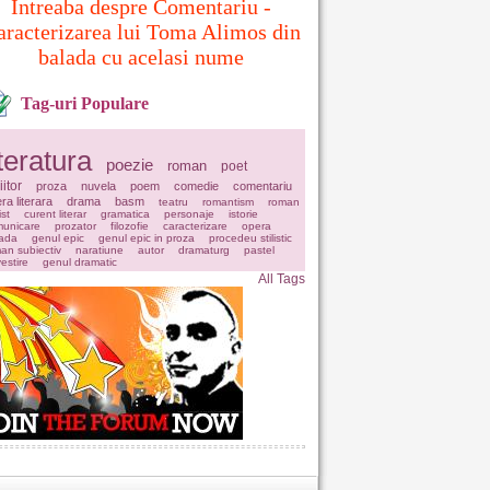
Intreaba despre Comentariu -
aracterizarea lui Toma Alimos din
balada cu acelasi nume
Tag-uri Populare
iteratura
poezie
roman
poet
iitor
proza
nuvela
poem
comedie
comentariu
ra literara
drama
basm
teatru
romantism
roman
ist
curent literar
gramatica
personaje
istorie
unicare
prozator
filozofie
caracterizare
opera
ada
genul epic
genul epic in proza
procedeu stilistic
an subiectiv
naratiune
autor
dramaturg
pastel
estire
genul dramatic
All Tags