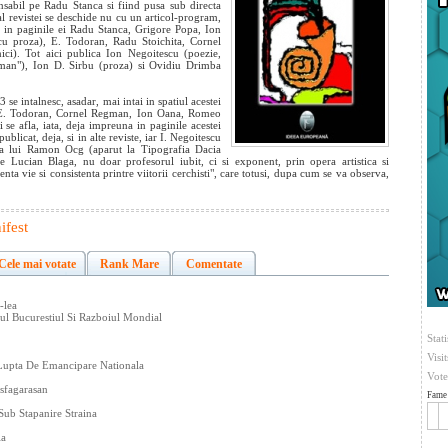
sabil pe Radu Stanca si fiind pusa sub directa
l revistei se deschide nu cu un articol-program,
a in paginile ei Radu Stanca, Grigore Popa, Ion
u proza), E. Todoran, Radu Stoichita, Cornel
ici). Tot aici publica Ion Negoitescu (poezie,
an"), Ion D. Sirbu (proza) si Ovidiu Drimba
e intalnesc, asadar, mai intai in spatiul acestei
, E. Todoran, Cornel Regman, Ion Oana, Romeo
se afla, iata, deja impreuna in paginile acestei
ublicat, deja, si in alte reviste, iar I. Negoitescu
a a lui Ramon Ocg (aparut la Tipografia Dacia
ste Lucian Blaga, nu doar profesorul iubit, ci si exponent, prin opera artistica si
enta vie si consistenta printre viitorii cerchisti", care totusi, dupa cum se va observa,
ifest
Cele mai votate
Rank Mare
Comentate
-lea
iul Bucurestiul Si Razboiul Mondial
Stati
Visi
 Lupta De Emancipare Nationala
Vote
nsfagarasan
Fame 
Sub Stapanire Straina
la