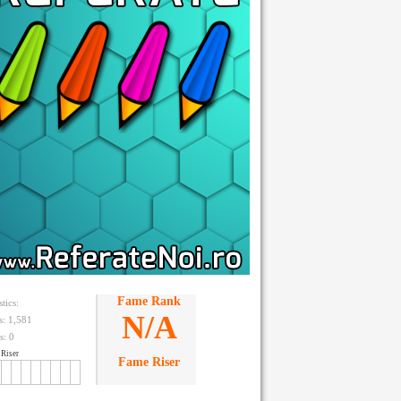
Fame Rank
stics:
N/A
ts: 1,581
s:
0
Riser
Fame Riser