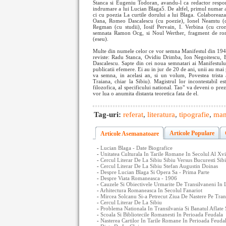
Stanca si Eugeniu Todoran, avandu-l ca redactor respon
indrumare a lui Lucian Blaga5. De altfel, primul numar a
ci cu poezia La curtile dorului a lui Blaga. Colaboreaz
Oana, Romeo Dascalescu (cu poezie), Ionel Neamtu (c
Regman (cu studii), Iosif Pervain, I. Verbina (cu cron
semnata Ramon Ocg, si Noul Werther, fragment de rom
(eseu).
Multe din numele celor ce vor semna Manifestul din 1943 s
reviste: Radu Stanca, Ovidiu Drimba, Ion Negoitescu
Dascalescu. Sapte din cei noua semnatari ai Manifestului 
publicatii efemere. Ei au in jur de 20 de ani, unii au mai p
va semna, in acelasi an, si un volum, Povestea trist
Traiana, chiar la Sibiu). Magistrul lor incontestabil e
filozofica, al specificului national. Tao" va deveni o prez
vor lua o anumita distanta teoretica fata de el.
Tag-uri:
referat
,
literatura
,
tipografie
,
man
Articole Populare
Articole Asemanatoare
-
Lucian Blaga - Date Biografice
-
Unitatea Culturala In Tarile Romane In Secolul Al Xvi
-
Cercul Literar De La Sibiu Sibiu Versus Bucuresti Sib
-
Cercul Literar De La Sibiu Stefan Augustin Doinas
-
Despre Lucian Blaga Si Opera Sa - Prima Parte
-
Despre Viata Romaneasca - 1906
-
Cauzele Si Obiectivele Urmarite De Transilvaneni In
-
Arhitectura Romaneasca In Secolul Fanariot
-
Mircea Solcanu Si-a Petrecut Ziua De Nastere Pe Tra
-
Cercul Literar De La Sibiu
-
Problema Nationala In Transilvania Si Banatul Aflate 
-
Scoala Si Bibliotecile Romanesti In Perioada Feudala
-
Nasterea Cartilor In Tarile Romane In Perioada Feuda