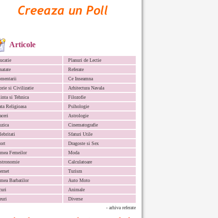
Articole
ucatie
Planuri de Lectie
natate
Referate
mentarii
Ce Inseamna
orie si Civilizatie
Arhitectura Navala
iinta si Tehnica
Filozofie
ata Religioasa
Psihologie
aceri
Astrologie
zica
Cinematografie
lebritati
Sfaturi Utile
ort
Dragoste si Sex
mea Femeilor
Moda
stronomie
Calculatoare
ternet
Turism
mea Barbatilor
Auto Moto
curi
Animale
euri
Diverse
- arhiva referate