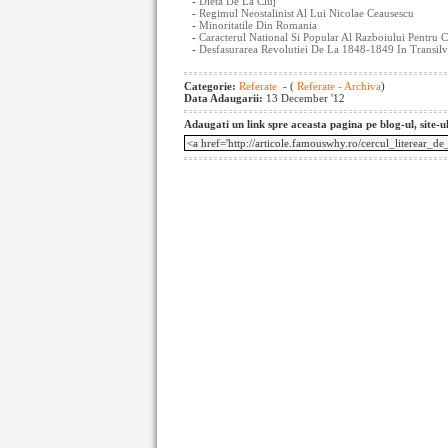
-
Dieta De La Cluj
-
Regimul Neostalinist Al Lui Nicolae Ceausescu
-
Minoritatile Din Romania
-
Caracterul National Si Popular Al Razboiului Pentru
-
Desfasurarea Revolutiei De La 1848-1849 In Transilv
Categorie:
Referate
- (
Referate - Archiva
)
Data Adaugarii:
13 December '12
Adaugati un link spre aceasta pagina pe blog-ul, site-u