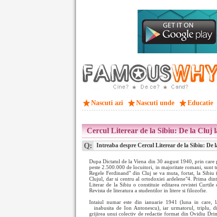
Nascuti azi
Nascuti unde
Educatie
Cercul Literear de la Sibiu: De la Cluj l
Q:
Intreaba despre Cercul Literear de la Sibiu: De l
Dupa Dictatul de la Viena din 30 august 1940, prin care 
peste 2.500.000 de locuitori, in majoritate romani, sunt t
Regele Ferdinand" din Cluj se va muta, fortat, la Sibiu (
Clujul, dar si centru al ortodoxiei ardelene"4. Prima din
Literar de la Sibiu o constituie editarea revistei Curtile 
Revista de literatura a studentilor in litere si filozofie.
Intaiul numar este din ianuarie 1941 (luna in care, l
inabusita de Ion Antonescu), iar urmatorul, triplu, d
grijirea unui colectiv de redactie format din Ovidiu D