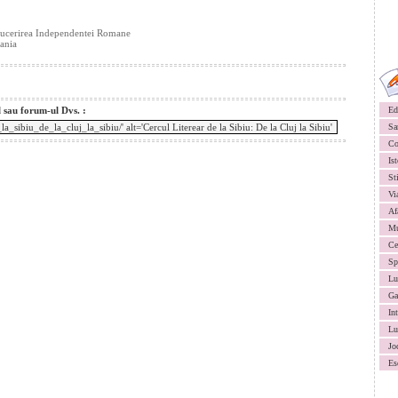
 Cucerirea Independentei Romane
ania
l sau forum-ul Dvs. :
Ed
Sa
Co
Ist
St
Vi
Af
Mu
Ce
Sp
Lu
Ga
In
Lu
Jo
Es