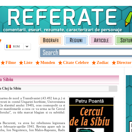
ROM
Filme
Liste
Monden
Citate Celebre
Zodiac
Director
a Sibiu
a Cluj la Sibiu
partea de nord a Transilvaniei (43.492 km.p.) si
recuti in contul Ungariei horthiste, Universitatea
la sfarsitul anului 1940), oras cosmopolit ca si
tre manifestarile a ceea ce va urma sa fie Cercul
dorului", cu titlu marcat blagian si cu subtitlul:
a Bucuresti, va avea loc rebeliunea legionara
in februarie-aprilie 1941. Revista apare sub in
rimba, Ion Negoitescu, Ion Malos-Rapeanu, Radu