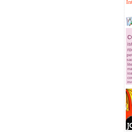
In
c
is
r
pe
sa
lit
ma
ioa
co
inv