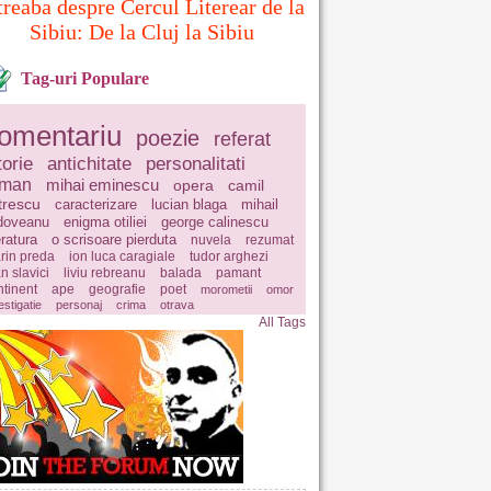
treaba despre Cercul Literear de la
Sibiu: De la Cluj la Sibiu
Tag-uri Populare
omentariu
poezie
referat
torie
antichitate
personalitati
oman
mihai eminescu
opera
camil
trescu
caracterizare
lucian blaga
mihail
doveanu
enigma otiliei
george calinescu
eratura
o scrisoare pierduta
nuvela
rezumat
rin preda
ion luca caragiale
tudor arghezi
n slavici
liviu rebreanu
balada
pamant
ntinent
ape
geografie
poet
morometii
omor
estigatie
personaj
crima
otrava
All Tags