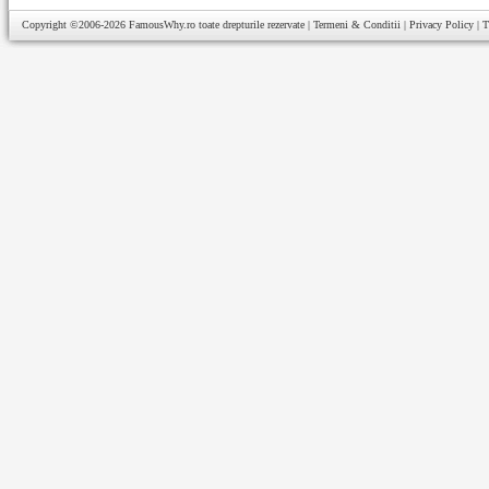
Copyright ©2006-2026
FamousWhy.ro
toate drepturile rezervate |
Termeni & Conditii
|
Privacy Policy
|
T