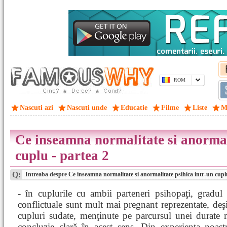
ROM
Nascuti azi
Nascuti unde
Educatie
Filme
Liste
M
Ce inseamna normalitate si anormal
cuplu - partea 2
Q:
Intreaba despre Ce inseamna normalitate si anormalitate psihica intr-un cuplu
- în cuplurile cu ambii parteneri psihopaţi, gradul d
conflictuale sunt mult mai pregnant reprezentate, deşi,
cupluri sudate, menţinute pe parcursul unei durate 
concluzie clară în acest sens. Din experienţa noast