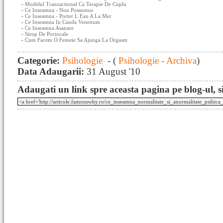
-
Modelul Tranzactional Ca Terapie De Cuplu
-
Ce Inseamna - Non Possumus
-
Ce Inseamna - Porter L Eau A La Mer
-
Ce Inseamna In Cauda Venenum
-
Ce Inseamna Asanare
-
Sirop De Portocale
-
Cum Facem O Femeie Sa Ajunga La Orgasm
Categorie:
Psihologie
- (
Psihologie - Archiva
)
Data Adaugarii:
31 August '10
Adaugati un link spre aceasta pagina pe blog-ul, si