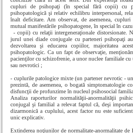
cupluri de psihopaţi (în special fără copii) cu p
psihopatologică şi relativ echilibru interpersonal, rela
înalt deficitare. Am observat, de asemenea, cupluri 
mutual manifestările psihopatogene, în special în cazul 
- copii) cu relaţii intergeneraţionale distorsionate.
jurul unei diade conjugale cu parteneri psihopaţi a
dezvoltarea şi educarea copiilor, majoritatea ace
psihopatologic. Ca un fapt de observaţie, menţionăm
pacienţilor cu schizofrenie, a unor nuclee familiale cu
sau nevrotici ;
- cuplurile patologice mixte (un partener nevrotic - un
prezintă, de asemenea, o bogată simptomatologie con
disfuncţii de profunzime în nucleul psihosocial familia
Analiza raporturilor normalităţii-anormalităţii psi
conjugal şi familial a relevat faptul că, deşi import
dizarmonică a cuplului, acest factor nu este suficien
unic explicativ.
Extinderea noţiunilor de normalitate-anormalitate de la