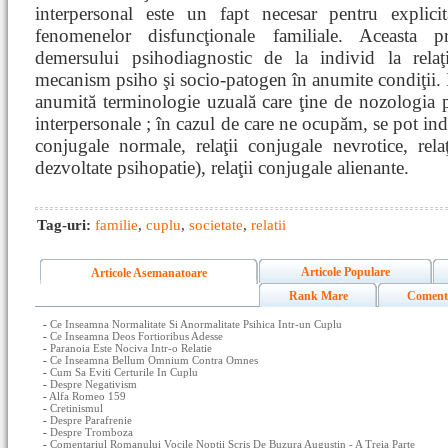
interpersonal este un fapt necesar pentru explici
fenomenelor disfuncţionale familiale. Aceasta 
demersului psihodiagnostic de la individ la relaţ
mecanism psiho şi socio-patogen în anumite condiţii. 
anumită terminologie uzuală care ţine de nozologia ps
interpersonale ; în cazul de care ne ocupăm, se pot indi
conjugale normale, relaţii conjugale nevrotice, rel
dezvoltate psihopatie), relaţii conjugale alienante.
Tag-uri:
familie
,
cuplu
,
societate
,
relatii
Articole Populare
Articole Asemanatoare
Rank Mare
Coment
-
Ce Inseamna Normalitate Si Anormalitate Psihica Intr-un Cuplu
-
Ce Inseamna Deos Fortioribus Adesse
-
Paranoia Este Nociva Intr-o Relatie
-
Ce Inseamna Bellum Omnium Contra Omnes
-
Cum Sa Eviti Certurile In Cuplu
-
Despre Negativism
-
Alfa Romeo 159
-
Cretinismul
-
Despre Parafrenie
-
Despre Tromboza
-
Comentariul Romanului Vocile Noptii Scris De Buzura Augustin - A Treia Parte