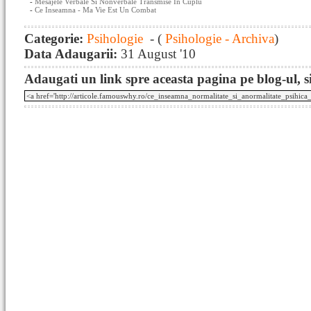
-
Mesajele Verbale Si Nonverbale Transmise In Cuplu
-
Ce Inseamna - Ma Vie Est Un Combat
Categorie:
Psihologie
- (
Psihologie - Archiva
)
Data Adaugarii:
31 August '10
Adaugati un link spre aceasta pagina pe blog-ul, si