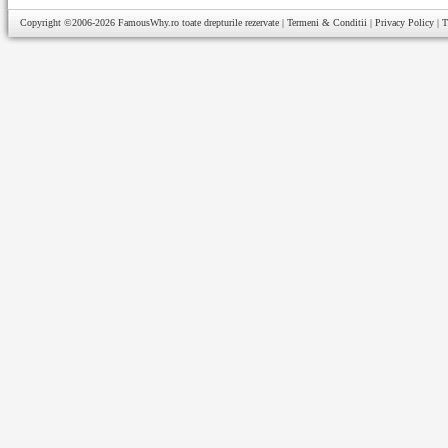
Copyright ©2006-2026
FamousWhy.ro
toate drepturile rezervate |
Termeni & Conditii
|
Privacy Policy
|
T