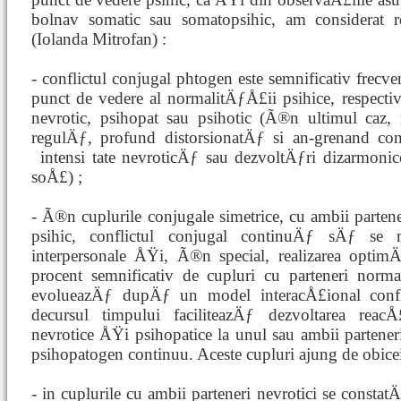
bolnav somatic sau somatopsihic, am considerat r
(Iolanda Mitrofan) :
- conflictul conjugal phtogen este semnificativ frecv
punct de vedere al normalitÄƒÅ£ii psihice, respecti
nevrotic, psihopat sau psihotic (Ã®n ultimul caz,
regulÄƒ, profund distorsionatÄƒ si an-grenand con
intensi
tate nevroticÄƒ sau dezvoltÄƒri dizarmonice
soÅ£) ;
- Ã®n cuplurile conjugale simetrice, cu ambii parten
psihic, conflictul conjugal continuÄƒ sÄƒ se ma
interpersonale ÅŸi, Ã®n special, realizarea optim
procent semnificativ de cupluri cu parteneri norm
evolueazÄƒ dupÄƒ un model interacÅ£ional confl
decursul timpului faciliteazÄƒ dezvoltarea reac
nevrotice ÅŸi psihopatice la unul sau ambii parteneri
psihopatogen continuu. Aceste cupluri ajung de obicei
- in cuplurile cu ambii parteneri nevrotici se consta