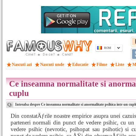
ROM
Nascuti azi
Nascuti unde
Educatie
Filme
Liste
M
Ce inseamna normalitate si anormal
cuplu
Q:
Intreaba despre Ce inseamna normalitate si anormalitate psihica intr-un cupl
Din constatÄƒrile noastre empirice asupra unei cazuis
parteneri normali din punct de vedere psihic, cu un
vedere psihic (nevrotic, psihopat sau psihotic) si 
punct de vedere psihic, ca ÅŸi din observaÅ£iile asu