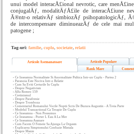
unui model interacÅ£ional nevrotic, care menÅ£i
conjugalÄƒ, modalitÄƒÅ£ile de interacÅ£iune ne
Ã®ntr-o relativÄƒ simbiozÄƒ psihopatologicÄƒ, Ã®n
de intercompensare diminueazÄƒ de cele mai mult
patogene ;
Tag-uri:
familie
,
cuplu
,
societate
,
relatii
Articole Populare
Articole Asemanatoare
Rank Mare
Coment
-
Ce Inseamna Normalitate Si Anormalitate Psihica Intr-un Cuplu - Partea 2
-
Paranoia Este Nociva Intr-o Relatie
-
Cum Sa Eviti Certurile In Cuplu
-
Despre Negativism
-
Alfa Romeo 159
-
Cretinismul
-
Despre Parafrenie
-
Despre Tromboza
-
Comentariul Romanului Vocile Noptii Scris De Buzura Augustin - A Treia Parte
-
Modelul Tranzactional Ca Terapie De Cuplu
-
Ce Inseamna - Non Possumus
-
Ce Inseamna - Porter L Eau A La Mer
-
Ce Inseamna Asanare
-
Cum Facem O Femeie Sa Ajunga La Orgasm
-
Explicarea Simptomului Confuzie Mintala
-
Despre Manie