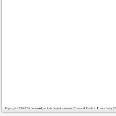
Copyright ©2006-2026
FamousWhy.ro
toate drepturile rezervate |
Termeni & Conditii
|
Privacy Policy
|
T