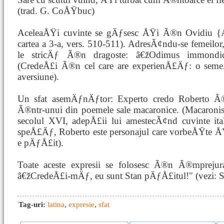
(trad. G. CoÅŸbuc)
AceleaÅŸi cuvinte se gÄƒsesc ÅŸi Ã®n Ovidiu {Ars
cartea a 3-a, vers. 510-511). AdresÃ¢ndu-se femeil
le stricÄƒ Ã®n dragoste: â€žOdimus immondicos
(CredeÅ£i Ã®n cel care are experienÅ£Äƒ: o semeÅ
aversiune).
Un sfat asemÄƒnÄƒtor: Experto credo Roberto 
Ã®ntr-unui din poemele sale macaronice. (Macaronism
secolul XVI, adepÅ£ii lui amestecÃ¢nd cuvinte ital
speÅ£Äƒ, Roberto este personajul care vorbeÅŸte ÅŸi
e pÄƒÅ£it).
Toate aceste expresii se folosesc Ã®n Ã®mpreju
â€žCredeÅ£i-mÄƒ, eu sunt Stan pÄƒÅ£itul!" (vezi: S
Tag-uri:
latina
,
expresie
,
sfat