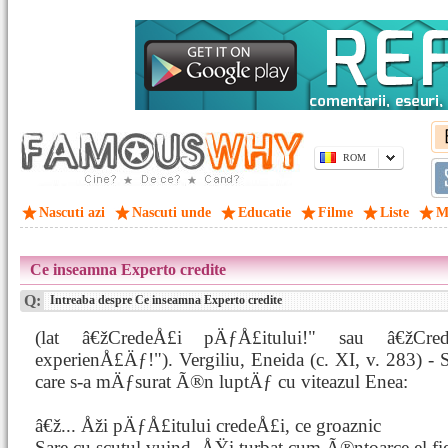
ROM
Nascuti azi
Nascuti unde
Educatie
Filme
Liste
M
Ce inseamna Experto credite
Q:
Intreaba despre Ce inseamna Experto credite
(lat â€žCredeÅ£i pÄƒÅ£itului!" sau â€žC
experienÅ£Äƒ!"). Vergiliu, Eneida (c. XI, v. 283) - S
care s-a mÄƒsurat Ã®n luptÄƒ cu viteazul Enea:
â€ž... Åži pÄƒÅ£itului credeÅ£i, ce groaznic
Sare cu scutul vuind, ÅŸi turbat cum Ã®ntoarce el fie