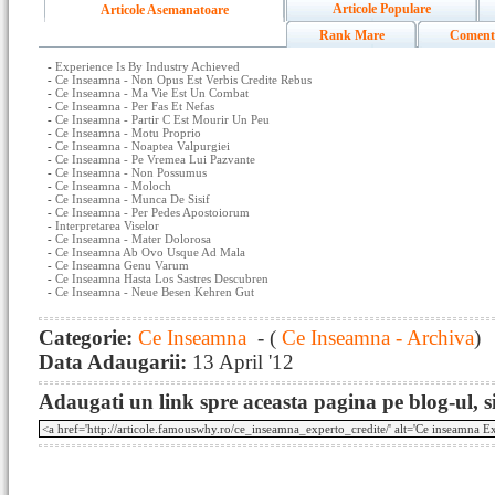
Articole Populare
Articole Asemanatoare
Rank Mare
Coment
-
Experience Is By Industry Achieved
-
Ce Inseamna - Non Opus Est Verbis Credite Rebus
-
Ce Inseamna - Ma Vie Est Un Combat
-
Ce Inseamna - Per Fas Et Nefas
-
Ce Inseamna - Partir C Est Mourir Un Peu
-
Ce Inseamna - Motu Proprio
-
Ce Inseamna - Noaptea Valpurgiei
-
Ce Inseamna - Pe Vremea Lui Pazvante
-
Ce Inseamna - Non Possumus
-
Ce Inseamna - Moloch
-
Ce Inseamna - Munca De Sisif
-
Ce Inseamna - Per Pedes Apostoiorum
-
Interpretarea Viselor
-
Ce Inseamna - Mater Dolorosa
-
Ce Inseamna Ab Ovo Usque Ad Mala
-
Ce Inseamna Genu Varum
-
Ce Inseamna Hasta Los Sastres Descubren
-
Ce Inseamna - Neue Besen Kehren Gut
Categorie:
Ce Inseamna
- (
Ce Inseamna - Archiva
)
Data Adaugarii:
13 April '12
Adaugati un link spre aceasta pagina pe blog-ul, si