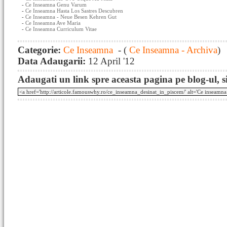
-
Ce Inseamna Genu Varum
-
Ce Inseamna Hasta Los Sastres Descubren
-
Ce Inseamna - Neue Besen Kehren Gut
-
Ce Inseamna Ave Maria
-
Ce Inseamna Curriculum Vitae
Categorie:
Ce Inseamna
- (
Ce Inseamna - Archiva
)
Data Adaugarii:
12 April '12
Adaugati un link spre aceasta pagina pe blog-ul, si