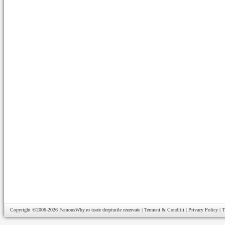
Copyright ©2006-2026
FamousWhy.ro
toate drepturile rezervate |
Termeni & Conditii
|
Privacy Policy
|
T