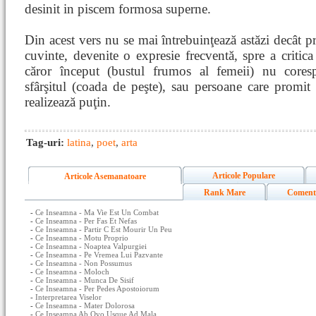
desinit in piscem formosa superne.
Din acest vers nu se mai întrebuinţează astăzi decât pr
cuvinte, devenite o expresie frecventă, spre a critica 
căror început (bustul frumos al femeii) nu core
sfârşitul (coada de peşte), sau persoane care promit r
realizează puţin.
Tag-uri:
latina
,
poet
,
arta
Articole Populare
Articole Asemanatoare
Rank Mare
Coment
-
Ce Inseamna - Ma Vie Est Un Combat
-
Ce Inseamna - Per Fas Et Nefas
-
Ce Inseamna - Partir C Est Mourir Un Peu
-
Ce Inseamna - Motu Proprio
-
Ce Inseamna - Noaptea Valpurgiei
-
Ce Inseamna - Pe Vremea Lui Pazvante
-
Ce Inseamna - Non Possumus
-
Ce Inseamna - Moloch
-
Ce Inseamna - Munca De Sisif
-
Ce Inseamna - Per Pedes Apostoiorum
-
Interpretarea Viselor
-
Ce Inseamna - Mater Dolorosa
-
Ce Inseamna Ab Ovo Usque Ad Mala