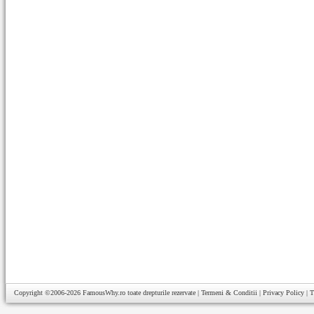
Copyright ©2006-2026
FamousWhy.ro
toate drepturile rezervate |
Termeni & Conditii
|
Privacy Policy
|
T