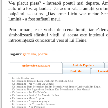
V-a plăcut piesa? - întreabă poetul mai departe. Am
autorul a fost aplaudat. Dar acum sala a amuţit şi ult
palpâind, s-a stins. „Das arme Licht war meine Seel
lumină - a fost sufletul meu).
Prin urmare, este vorba de scena lumii, iar căderea
simbolizează sfârşitul vieţii, şi acesta este înţelesul 
întrebuinţează cunoscutul vers al lui Heine.
Tag-uri:
germana
,
poezie
Articole Populare
Articole Asemanatoare
Rank Mare
Coment
-
Ce Este Reactia Frei
-
Ce Inseamna Begniigt Euch Doch Ein Mensch Zu Sein
-
Ce Inseamna - Ma Vie Est Un Combat
-
Ce Inseamna Dem Menschen Ist Ein Mensch Noch Immer Lieber Als Ein Engel
-
Ce Inseamna Das Eigentliche Studium Der Menschheit Ist Der Mensch
-
Ce Inseamna - Per Fas Et Nefas
-
Ce Inseamna - Partir C Est Mourir Un Peu
-
Ce Inseamna - Motu Proprio
-
Ce Inseamna - Noaptea Valpurgiei
-
Ce Inseamna - Pe Vremea Lui Pazvante
-
Ce Inseamna - Non Possumus