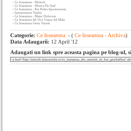
-
Ce Inseamna - Moloch
-
Ce Inseamna - Munca De Sisif
-
Ce Inseamna - Per Pedes Apostoiorum
-
Interpretarea Viselor
-
Ce Inseamna - Mater Dolorosa
-
Ce Inseamna Ab Ovo Usque Ad Mala
-
Ce Inseamna Genu Varum
Categorie:
Ce Inseamna
- (
Ce Inseamna - Archiva
)
Data Adaugarii:
12 April '12
Adaugati un link spre aceasta pagina pe blog-ul, si