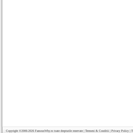
Copyright ©2006-2026
FamousWhy.ro
toate drepturile rezervate |
Termeni & Conditii
|
Privacy Policy
|
T