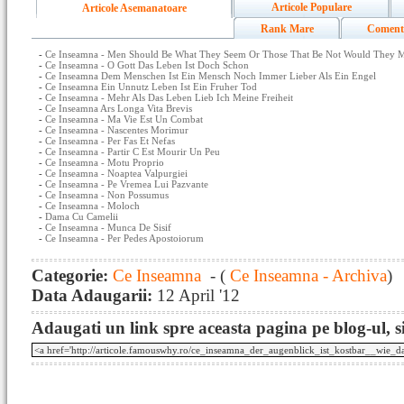
Articole Populare
Articole Asemanatoare
Rank Mare
Coment
-
Ce Inseamna - Men Should Be What They Seem Or Those That Be Not Would They 
-
Ce Inseamna - O Gott Das Leben Ist Doch Schon
-
Ce Inseamna Dem Menschen Ist Ein Mensch Noch Immer Lieber Als Ein Engel
-
Ce Inseamna Ein Unnutz Leben Ist Ein Fruher Tod
-
Ce Inseamna - Mehr Als Das Leben Lieb Ich Meine Freiheit
-
Ce Inseamna Ars Longa Vita Brevis
-
Ce Inseamna - Ma Vie Est Un Combat
-
Ce Inseamna - Nascentes Morimur
-
Ce Inseamna - Per Fas Et Nefas
-
Ce Inseamna - Partir C Est Mourir Un Peu
-
Ce Inseamna - Motu Proprio
-
Ce Inseamna - Noaptea Valpurgiei
-
Ce Inseamna - Pe Vremea Lui Pazvante
-
Ce Inseamna - Non Possumus
-
Ce Inseamna - Moloch
-
Dama Cu Camelii
-
Ce Inseamna - Munca De Sisif
-
Ce Inseamna - Per Pedes Apostoiorum
Categorie:
Ce Inseamna
- (
Ce Inseamna - Archiva
)
Data Adaugarii:
12 April '12
Adaugati un link spre aceasta pagina pe blog-ul, si