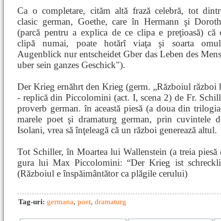
Ca o completare, cităm altă frază celebră, tot dint
clasic german, Goethe, care în Hermann şi Dorot
(parcă pentru a explica de ce clipa e preţioasă) că
clipă numai, poate hotărî viaţa şi soarta omu
Augenblick nur entscheidet Gber das Leben des Men
uber sein ganzes Geschick").
Der Krieg ernăhrt den Krieg (germ. „Războiul război 
- replică din Piccolomini (act. I, scena 2) de Fr. Schill
proverb german. în această piesă (a doua din trilogia
marele poet şi dramaturg german, prin cuvintele d
Isolani, vrea să înţeleagă că un război generează altul.
Tot Schiller, în Moartea lui Wallenstein (a treia piesă 
gura lui Max Piccolomini: “Der Krieg ist schreck
(Războiul e înspăimântător ca plăgile cerului)
Tag-uri:
germana
,
poet
,
dramaturg