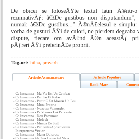
De obicei se foloseÅŸte textul latin Ã®ntr-
rezumativÄƒ: â€žDe gustibus non disputandum", 
numai: â€žDe gustibus..." Ã®nÅ£elesul e simplu
vorba de gusturi ÅŸi de culori, ne pierdem degeaba 
dispute, fiecare om avÃ¢nd Ã®n aceastÄƒ pr
pÄƒreri ÅŸi preferinÅ£e proprii.
Tag-uri:
latina
,
proverb
Articole Populare
Articole Asemanatoare
Rank Mare
Coment
-
Ce Inseamna - Ma Vie Est Un Combat
-
Ce Inseamna - Per Fas Et Nefas
-
Ce Inseamna - Partir C Est Mourir Un Peu
-
Ce Inseamna - Motu Proprio
-
Ce Inseamna - Noaptea Valpurgiei
-
Ce Inseamna - Pe Vremea Lui Pazvante
-
Ce Inseamna - Non Possumus
-
Ce Inseamna - Moloch
-
Ce Inseamna - Munca De Sisif
-
Ce Inseamna - Per Pedes Apostoiorum
-
Interpretarea Viselor
-
Ce Inseamna - Mater Dolorosa
-
Ce Inseamna Ab Ovo Usque Ad Mala