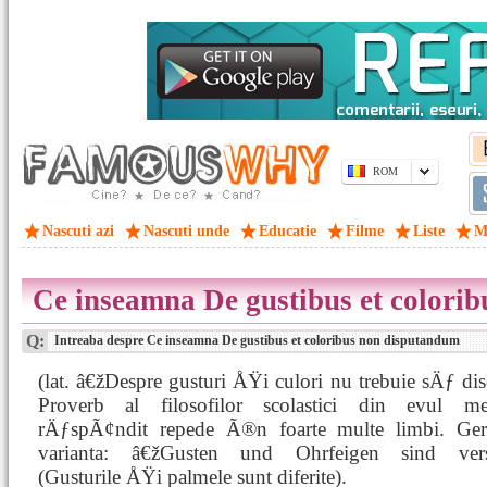
ROM
Nascuti azi
Nascuti unde
Educatie
Filme
Liste
M
Ce inseamna De gustibus et colori
Q:
Intreaba despre Ce inseamna De gustibus et coloribus non disputandum
(lat. â€žDespre gusturi ÅŸi culori nu trebuie sÄƒ di
Proverb al filosofilor scolastici din evul me
rÄƒspÃ¢ndit repede Ã®n foarte multe limbi. Ge
varianta: â€žGusten und Ohrfeigen sind vers
(Gusturile ÅŸi palmele sunt diferite).