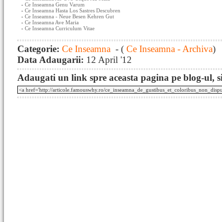
-
Ce Inseamna Genu Varum
-
Ce Inseamna Hasta Los Sastres Descubren
-
Ce Inseamna - Neue Besen Kehren Gut
-
Ce Inseamna Ave Maria
-
Ce Inseamna Curriculum Vitae
Categorie:
Ce Inseamna
- (
Ce Inseamna - Archiva
)
Data Adaugarii:
12 April '12
Adaugati un link spre aceasta pagina pe blog-ul, si