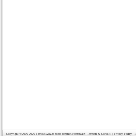
Copyright ©2006-2026
FamousWhy.ro
toate drepturile rezervate |
Termeni & Conditii
|
Privacy Policy
|
T