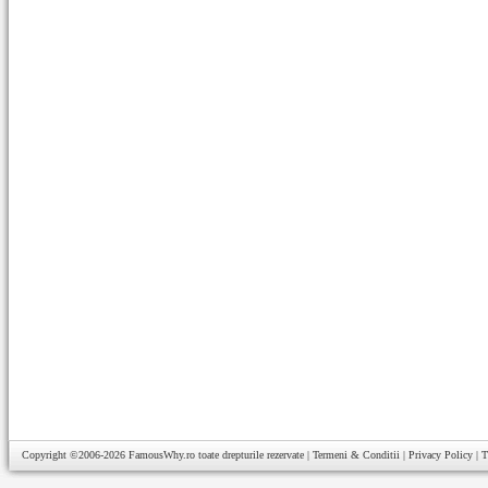
Copyright ©2006-2026
FamousWhy.ro
toate drepturile rezervate |
Termeni & Conditii
|
Privacy Policy
|
T