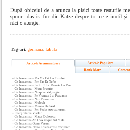
După obiceiul de a arunca la pisici toate resturile me
spune: das ist fur die Katze despre tot ce e inutil şi
nici o atenţie.
Tag-uri:
germana
,
fabula
Articole Populare
Articole Asemanatoare
Rank Mare
Coment
-
Ce Inseamna - Ma Vie Est Un Combat
-
Ce Inseamna - Per Fas Et Nefas
-
Ce Inseamna - Partir C Est Mourir Un Peu
-
Ce Inseamna - Motu Proprio
-
Ce Inseamna - Noaptea Valpurgiei
-
Ce Inseamna - Pe Vremea Lui Pazvante
-
Ce Inseamna - Non Possumus
-
Ce Inseamna - Moloch
-
Ce Inseamna - Munca De Sisif
-
Ce Inseamna - Per Pedes Apostoiorum
-
Interpretarea Viselor
-
Ce Inseamna - Mater Dolorosa
-
Ce Inseamna Ab Ovo Usque Ad Mala
-
Ce Inseamna Genu Varum
-
Ce Inseamna Hasta Los Sastres Descubren