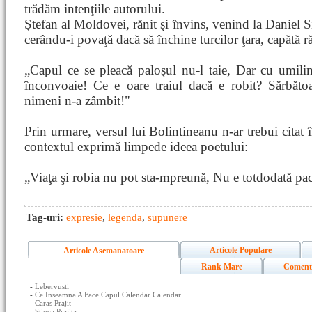
trădăm intenţiile autorului.
Ştefan al Moldovei, rănit şi învins, venind la Daniel Si
cerându-i povaţă dacă să închine turcilor ţara, capătă r
„Capul ce se pleacă paloşul nu-l taie, Dar cu umilin
înconvoaie! Ce e oare traiul dacă e robit? Sărbătoa
nimeni n-a zâmbit!"
Prin urmare, versul lui Bolintineanu n-ar trebui citat 
contextul exprimă limpede ideea poetului:
„Viaţa şi robia nu pot sta-mpreună, Nu e totdodată pac
Tag-uri:
expresie
,
legenda
,
supunere
Articole Populare
Articole Asemanatoare
Rank Mare
Coment
-
Lebervusti
-
Ce Inseamna A Face Capul Calendar Calendar
-
Caras Prajit
-
Stiuca Prajita