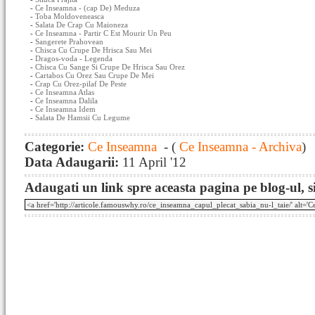
-
Ce Inseamna - (cap De) Meduza
-
Toba Moldoveneasca
-
Salata De Crap Cu Maioneza
-
Ce Inseamna - Partir C Est Mourir Un Peu
-
Sangerete Prahovean
-
Chisca Cu Crupe De Hrisca Sau Mei
-
Dragos-voda - Legenda
-
Chisca Cu Sange Si Crupe De Hrisca Sau Orez
-
Cartabos Cu Orez Sau Crupe De Mei
-
Crap Cu Orez-pilaf De Peste
-
Ce Inseamna Atlas
-
Ce Inseamna Dalila
-
Ce Inseamna Idem
-
Salata De Hamsii Cu Legume
Categorie:
Ce Inseamna
- (
Ce Inseamna - Archiva
)
Data Adaugarii:
11 April '12
Adaugati un link spre aceasta pagina pe blog-ul, si