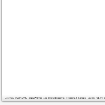
Copyright ©2006-2026
FamousWhy.ro
toate drepturile rezervate |
Termeni & Conditii
|
Privacy Policy
|
T