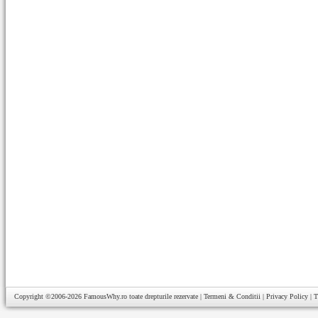
Copyright ©2006-2026
FamousWhy.ro
toate drepturile rezervate |
Termeni & Conditii
|
Privacy Policy
|
T