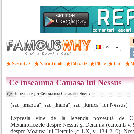
ROM
Nascuti azi
Nascuti unde
Educatie
Filme
Liste
M
Ce inseamna Camasa lui Nessus
Q:
Intreaba despre Ce inseamna Camasa lui Nessus
(sau „mantia", sau „haina", sau „tunica" lui Nessus)
Expresia vine de la legenda povestită de O
Metamorfozele despre Nessus şi Deianira (cartea L v. 
despre Moartea lui Hercule (c. LX, v. 134-210). Nes