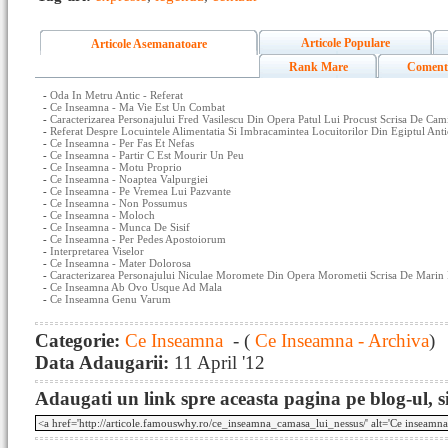
Articole Populare
Articole Asemanatoare
Rank Mare
Coment
-
Oda In Metru Antic - Referat
-
Ce Inseamna - Ma Vie Est Un Combat
-
Caracterizarea Personajului Fred Vasilescu Din Opera Patul Lui Procust Scrisa De Cam
-
Referat Despre Locuintele Alimentatia Si Imbracamintea Locuitorilor Din Egiptul Anti
-
Ce Inseamna - Per Fas Et Nefas
-
Ce Inseamna - Partir C Est Mourir Un Peu
-
Ce Inseamna - Motu Proprio
-
Ce Inseamna - Noaptea Valpurgiei
-
Ce Inseamna - Pe Vremea Lui Pazvante
-
Ce Inseamna - Non Possumus
-
Ce Inseamna - Moloch
-
Ce Inseamna - Munca De Sisif
-
Ce Inseamna - Per Pedes Apostoiorum
-
Interpretarea Viselor
-
Ce Inseamna - Mater Dolorosa
-
Caracterizarea Personajului Niculae Moromete Din Opera Morometii Scrisa De Marin 
-
Ce Inseamna Ab Ovo Usque Ad Mala
-
Ce Inseamna Genu Varum
Categorie:
Ce Inseamna
- (
Ce Inseamna - Archiva
)
Data Adaugarii:
11 April '12
Adaugati un link spre aceasta pagina pe blog-ul, si