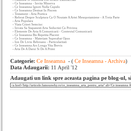
-
Ce Inseamna - Invita Minerva
-
Ce Inseamna Ignoti Nulla Cupido
-
Ce Inseamna Desinat In Piscem
-
Testament - Arta Poetica
-
Referat Despre Sculptura Ca O Noutate A Artei Mesopotamiene - A Treia Parte
-
Arta Populara
-
Viata Crinei Semciuc
-
Invata Sa Stapanesti Arta Seductiei Cu Privirea
-
Elemente De Arta A Comunicarii - Contextul Comunicarii
-
Ce Inseamna Bis Repetita Placent
-
Ce Inseamna - Materiam Superabat Opus
-
Ion De Liviu Rebreanu - Particularitati
-
Ce Inseamna Ars Longa Vita Brevis
-
Arta De A Darui Si De A Primi
Categorie:
Ce Inseamna
- (
Ce Inseamna - Archiva
)
Data Adaugarii:
11 April '12
Adaugati un link spre aceasta pagina pe blog-ul, si