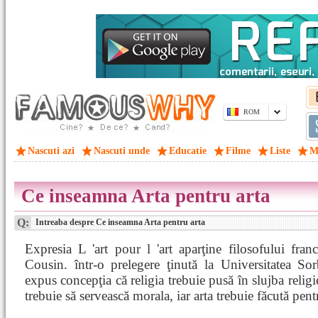
ROM
Nascuti azi
Nascuti unde
Educatie
Filme
Liste
M
Ce inseamna Arta pentru arta
Q:
Intreaba despre Ce inseamna Arta pentru arta
Expresia L 'art pour l 'art aparţine filosofului fran
Cousin. într-o prelegere ţinută la Universitatea So
expus concepţia că religia trebuie pusă în slujba religi
trebuie să servească morala, iar arta trebuie făcută pent