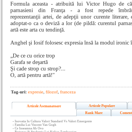
Formula aceasta - atribuită lui Victor Hugo de căt
parnasieni din Franţa - a fost repede îmbrăţ
reprezentanţii artei, de adepţii unor curente literare, 
adoptat-o ca o deviză a lor (de pildă: curentul parnas
artă este arta cu tendinţă.
Anghel şi Iosif folosesc expresia însă la modul ironic
„De ce cu orice trop
Garafa se deşartă
Şi cade strop cu strop?...
O, artă pentru artă!"
Tag-uri:
expresie
,
filozof
,
franceza
Articole Populare
Articole Asemanatoare
Rank Mare
Coment
-
Inovatia In Cultura Valori Standard Vs Valori Emergente
-
Familia Lui Vincent Van Gogh
-
Ce Inseamna Ab Ovo
-
Pasiunea Si Studentia Lui Krikor Zambaccian