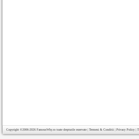
Copyright ©2006-2026
FamousWhy.ro
toate drepturile rezervate |
Termeni & Conditii
|
Privacy Policy
|
T