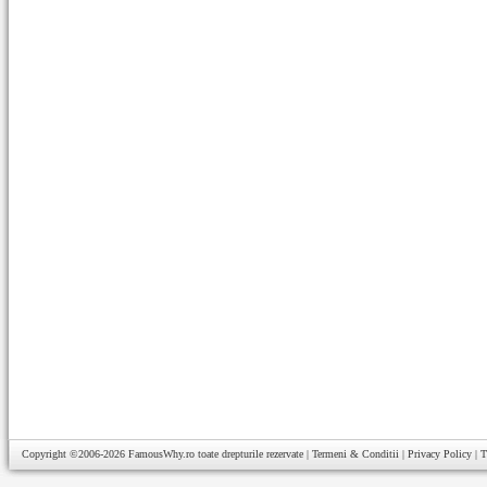
Copyright ©2006-2026
FamousWhy.ro
toate drepturile rezervate |
Termeni & Conditii
|
Privacy Policy
|
T