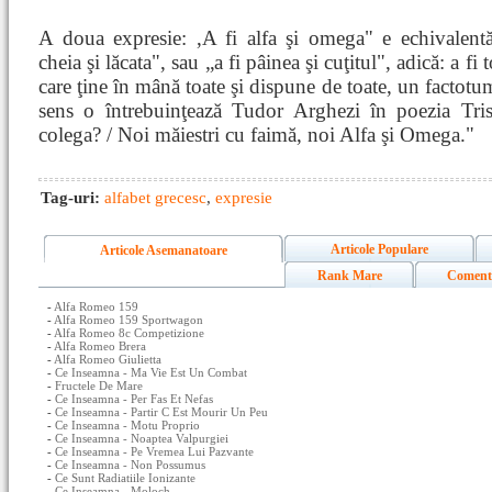
A doua expresie: ,A fi alfa şi omega" e echivalentă
cheia şi lăcata", sau „a fi pâinea şi cuţitul", adică: a fi
care ţine în mână toate şi dispune de toate, un factotum
sens o întrebuinţează Tudor Arghezi în poezia Tris
colega? / Noi măiestri cu faimă, noi Alfa şi Omega."
Tag-uri:
alfabet grecesc
,
expresie
Articole Populare
Articole Asemanatoare
Rank Mare
Coment
-
Alfa Romeo 159
-
Alfa Romeo 159 Sportwagon
-
Alfa Romeo 8c Competizione
-
Alfa Romeo Brera
-
Alfa Romeo Giulietta
-
Ce Inseamna - Ma Vie Est Un Combat
-
Fructele De Mare
-
Ce Inseamna - Per Fas Et Nefas
-
Ce Inseamna - Partir C Est Mourir Un Peu
-
Ce Inseamna - Motu Proprio
-
Ce Inseamna - Noaptea Valpurgiei
-
Ce Inseamna - Pe Vremea Lui Pazvante
-
Ce Inseamna - Non Possumus
-
Ce Sunt Radiatiile Ionizante
-
Ce Inseamna - Moloch