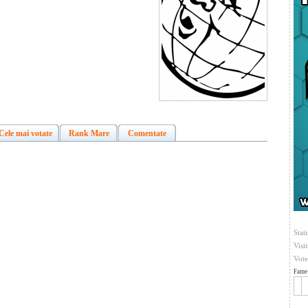
Cele mai votate
Rank Mare
Comentate
Stati
Visi
Vote
Fame 