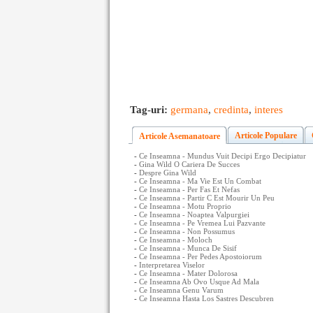
Tag-uri:
germana
,
credinta
,
interes
Articole Populare
Articole Asemanatoare
-
Ce Inseamna - Mundus Vuit Decipi Ergo Decipiatur
-
Gina Wild O Cariera De Succes
-
Despre Gina Wild
-
Ce Inseamna - Ma Vie Est Un Combat
-
Ce Inseamna - Per Fas Et Nefas
-
Ce Inseamna - Partir C Est Mourir Un Peu
-
Ce Inseamna - Motu Proprio
-
Ce Inseamna - Noaptea Valpurgiei
-
Ce Inseamna - Pe Vremea Lui Pazvante
-
Ce Inseamna - Non Possumus
-
Ce Inseamna - Moloch
-
Ce Inseamna - Munca De Sisif
-
Ce Inseamna - Per Pedes Apostoiorum
-
Interpretarea Viselor
-
Ce Inseamna - Mater Dolorosa
-
Ce Inseamna Ab Ovo Usque Ad Mala
-
Ce Inseamna Genu Varum
-
Ce Inseamna Hasta Los Sastres Descubren