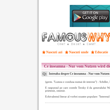
Nascuti azi
Nascuti unde
Educatie
Ce inseamna - Nur vom Nutzen wird die
Q:
Intreaba despre Ce inseamna - Nur vom Nutzen w
(germ. "Lumea e condusa numai de interese") - Schiller, M
E raspunsul pe care contele Terzky il da generalului Wal
prietenie, omenie.
Echivalentul literar al vorbei noastre populare: "Interesul