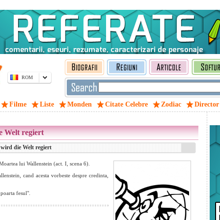
ROM
Filme
Liste
Monden
Citate Celebre
Zodiac
Director
 Welt regiert
ird die Welt regiert
oartea lui Wallenstein (act. I, scena 6).
lenstein, cand acesta vorbeste despre credinta,
 poarta fesul".