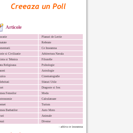
Articole
ucatie
Planuri de Lectie
natate
Referate
mentarii
Ce Inseamna
orie si Civilizatie
Arhitectura Navala
iinta si Tehnica
Filozofie
ata Religioasa
Psihologie
aceri
Astrologie
zica
Cinematografie
lebritati
Sfaturi Utile
ort
Dragoste si Sex
mea Femeilor
Moda
stronomie
Calculatoare
ternet
Turism
mea Barbatilor
Auto Moto
curi
Animale
euri
Diverse
- arhiva ce inseamna