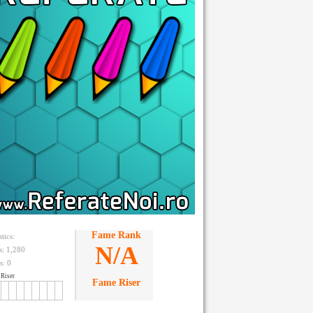
Fame Rank
stics:
N/A
ts: 1,280
s:
0
Riser
Fame Riser