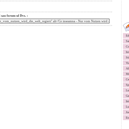
l sau forum-ul Dvs. :
Ed
Sa
Co
Ist
St
Vi
Af
Mu
Ce
Sp
Lu
Ga
In
Lu
Jo
Es