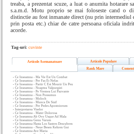
treaba, a prezentat scuze, a luat o anumita hotarare 
s.a.m.d. Motu proprio se mai foloseste cand o d
distinctie au fost inmanate direct (nu prin intermediul 
prin posta etc.) chiar de catre persoana oficiala indrit
acorde.
Tag-uri:
cuvinte
Articole Populare
Articole Asemanatoare
Rank Mare
Coment
-
Ce Inseamna - Ma Vie Est Un Combat
-
Ce Inseamna - Per Fas Et Nefas
-
Ce Inseamna - Partir C Est Mourir Un Peu
-
Ce Inseamna - Noaptea Valpurgiei
-
Ce Inseamna - Pe Vremea Lui Pazvante
-
Ce Inseamna - Non Possumus
-
Ce Inseamna - Moloch
-
Ce Inseamna - Munca De Sisif
-
Ce Inseamna - Per Pedes Apostoiorum
-
Interpretarea Viselor
-
Ce Inseamna - Mater Dolorosa
-
Ce Inseamna Ab Ovo Usque Ad Mala
-
Ce Inseamna Genu Varum
-
Ce Inseamna Hasta Los Sastres Descubren
-
Ce Inseamna - Neue Besen Kehren Gut
-
Ce Inseamna Ave Maria