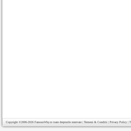
Copyright ©2006-2026
FamousWhy.ro
toate drepturile rezervate |
Termeni & Conditii
|
Privacy Policy
|
T