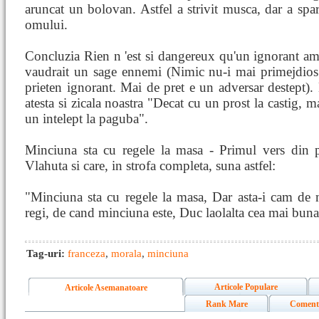
aruncat un bolovan. Astfel a strivit musca, dar a spar
omului.
Concluzia Rien n 'est si dangereux qu'un ignorant a
vaudrait un sage ennemi (Nimic nu-i mai primejdios
prieten ignorant. Mai de pret e un adversar destept).
atesta si zicala noastra "Decat cu un prost la castig, m
un intelept la paguba".
Minciuna sta cu regele la masa - Primul vers din p
Vlahuta si care, in strofa completa, suna astfel:
"Minciuna sta cu regele la masa, Dar asta-i cam de 
regi, de cand minciuna este, Duc laolalta cea mai buna
Tag-uri:
franceza
,
morala
,
minciuna
Articole Populare
Articole Asemanatoare
Rank Mare
Coment