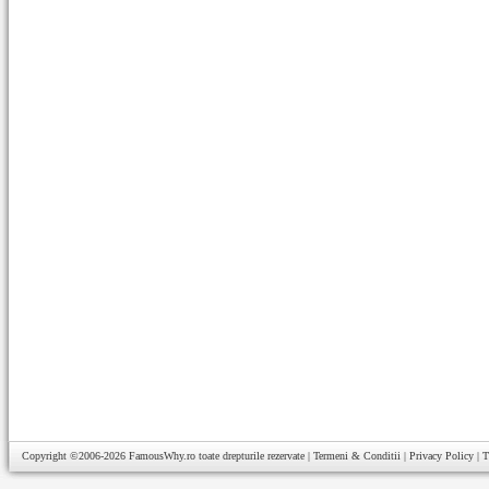
Copyright ©2006-2026
FamousWhy.ro
toate drepturile rezervate |
Termeni & Conditii
|
Privacy Policy
|
T