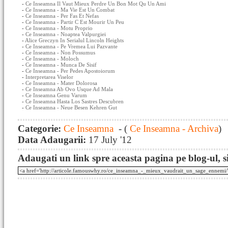
-
Ce Inseamna Il Vaut Mieux Perdre Un Bon Mot Qu Un Ami
-
Ce Inseamna - Ma Vie Est Un Combat
-
Ce Inseamna - Per Fas Et Nefas
-
Ce Inseamna - Partir C Est Mourir Un Peu
-
Ce Inseamna - Motu Proprio
-
Ce Inseamna - Noaptea Valpurgiei
-
Alice Greczyn In Serialul Lincoln Heights
-
Ce Inseamna - Pe Vremea Lui Pazvante
-
Ce Inseamna - Non Possumus
-
Ce Inseamna - Moloch
-
Ce Inseamna - Munca De Sisif
-
Ce Inseamna - Per Pedes Apostoiorum
-
Interpretarea Viselor
-
Ce Inseamna - Mater Dolorosa
-
Ce Inseamna Ab Ovo Usque Ad Mala
-
Ce Inseamna Genu Varum
-
Ce Inseamna Hasta Los Sastres Descubren
-
Ce Inseamna - Neue Besen Kehren Gut
Categorie:
Ce Inseamna
- (
Ce Inseamna - Archiva
)
Data Adaugarii:
17 July '12
Adaugati un link spre aceasta pagina pe blog-ul, si