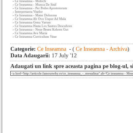
-
Ce Inseamna - Moloch
-
Ce Inseamna - Munca De Sisif
-
Ce Inseamna - Per Pedes Apostoiorum
-
Interpretarea Viselor
-
Ce Inseamna - Mater Dolorosa
-
Ce Inseamna Ab Ovo Usque Ad Mala
-
Ce Inseamna Genu Varum
-
Ce Inseamna Hasta Los Sastres Descubren
-
Ce Inseamna - Neue Besen Kehren Gut
-
Ce Inseamna Ave Maria
-
Ce Inseamna Curriculum Vitae
Categorie:
Ce Inseamna
- (
Ce Inseamna - Archiva
)
Data Adaugarii:
17 July '12
Adaugati un link spre aceasta pagina pe blog-ul, si