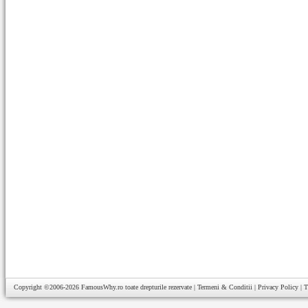
Copyright ©2006-2026
FamousWhy.ro
toate drepturile rezervate |
Termeni & Conditii
|
Privacy Policy
|
T