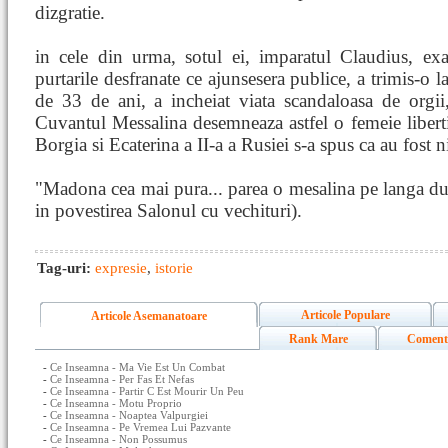
dizgratie.
in cele din urma, sotul ei, imparatul Claudius, exa
purtarile desfranate ce ajunsesera publice, a trimis-o l
de 33 de ani, a incheiat viata scandaloasa de orgi
Cuvantul Messalina desemneaza astfel o femeie liberti
Borgia si Ecaterina a II-a a Rusiei s-a spus ca au fost n
"Madona cea mai pura... parea o mesalina pe langa d
in povestirea Salonul cu vechituri).
Tag-uri:
expresie
,
istorie
Articole Populare
Articole Asemanatoare
Rank Mare
Coment
-
Ce Inseamna - Ma Vie Est Un Combat
-
Ce Inseamna - Per Fas Et Nefas
-
Ce Inseamna - Partir C Est Mourir Un Peu
-
Ce Inseamna - Motu Proprio
-
Ce Inseamna - Noaptea Valpurgiei
-
Ce Inseamna - Pe Vremea Lui Pazvante
-
Ce Inseamna - Non Possumus