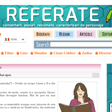
ROM
Filme
Liste
Monden
Citate Celebre
Zodiac
Director
s
abat opus
aterialul") - Ovidiu isi incepe Cartea a II-a din
citor de-aurite scantei si-a pyropului flacari;
 Raze de-argint luminau. Mai de pret era insa
une ca materialele scumpe erau intrecute de arta
spus ca a cantat pe un Stradivarius, dar materiam