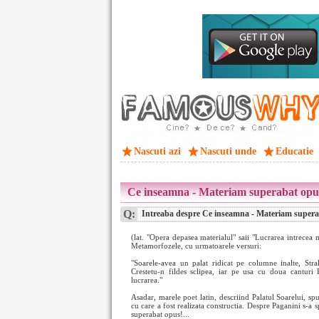
Nascuti azi
Nascuti unde
Educatie
Ce inseamna - Materiam superabat opu
Q:
Intreaba despre Ce inseamna - Materiam super
(lat. "Opera depasea materialul" saii "Lucrarea intrecea m
Metamorfozele, cu urmatoarele versuri:
"Soarele-avea un palat ridicat pe columne inalte, Stralu
Crestetu-n fildes sclipea, iar pe usa cu doua canturi
lucrarea."
Asadar, marele poet latin, descriind Palatul Soarelui, sp
cu care a fost realizata constructia. Despre Paganini s-a 
superabat opus!...