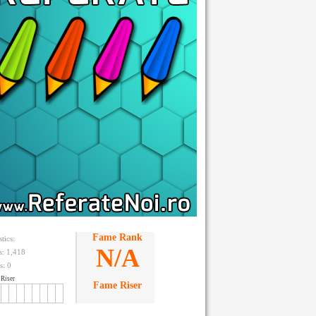
Fame Rank
stics:
N/A
ts: 1,418
s:
0
Riser
Fame Riser