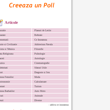
Articole
ucatie
Planuri de Lectie
natate
Referate
mentarii
Ce Inseamna
orie si Civilizatie
Arhitectura Navala
iinta si Tehnica
Filozofie
ata Religioasa
Psihologie
aceri
Astrologie
zica
Cinematografie
lebritati
Sfaturi Utile
ort
Dragoste si Sex
mea Femeilor
Moda
stronomie
Calculatoare
ternet
Turism
mea Barbatilor
Auto Moto
curi
Animale
euri
Diverse
- arhiva ce inseamna