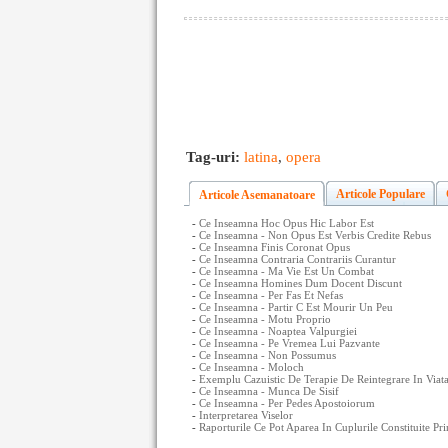
Tag-uri:
latina
,
opera
Articole Populare
Articole Asemanatoare
-
Ce Inseamna Hoc Opus Hic Labor Est
-
Ce Inseamna - Non Opus Est Verbis Credite Rebus
-
Ce Inseamna Finis Coronat Opus
-
Ce Inseamna Contraria Contrariis Curantur
-
Ce Inseamna - Ma Vie Est Un Combat
-
Ce Inseamna Homines Dum Docent Discunt
-
Ce Inseamna - Per Fas Et Nefas
-
Ce Inseamna - Partir C Est Mourir Un Peu
-
Ce Inseamna - Motu Proprio
-
Ce Inseamna - Noaptea Valpurgiei
-
Ce Inseamna - Pe Vremea Lui Pazvante
-
Ce Inseamna - Non Possumus
-
Ce Inseamna - Moloch
-
Exemplu Cazuistic De Terapie De Reintegrare In Viata
-
Ce Inseamna - Munca De Sisif
-
Ce Inseamna - Per Pedes Apostoiorum
-
Interpretarea Viselor
-
Raporturile Ce Pot Aparea In Cuplurile Constituite P