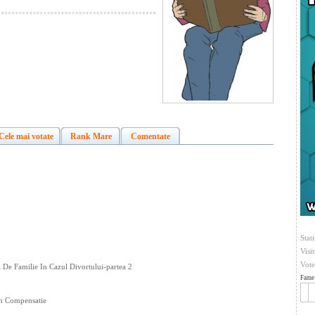
Cele mai votate
Rank Mare
Comentate
Stati
Visi
Vote
 De Familie In Cazul Divortului-partea 2
Fame 
rin Compensatie