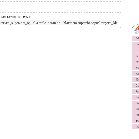
l sau forum-ul Dvs. :
Ed
Sa
Co
Ist
St
Vi
Af
Mu
Ce
Sp
Lu
Ga
In
Lu
Jo
Es