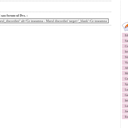
l sau forum-ul Dvs. :
Ed
Sa
Co
Ist
St
Vi
Af
Mu
Ce
Sp
Lu
Ga
In
Lu
Jo
Es