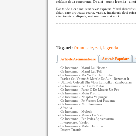
celelalte doua concurente. De aici - spune legenda - a iesit
Dar tot de aici a mai iesit ceva: expresia Marul discordie
chiar, care provoaca cearta, vrajba, incaierari; deci oric
alte ciocniri si dispute, mai mari sau mai mici.
Tag-uri:
frumusete
,
zei
,
legenda
Articole Populare
Articole Asemanatoare
-
Ce Inseamna - Marul Lui Newton
-
Ce Inseamna - Marul Lui Tell
-
Ce Inseamna - Ma Vie Est Un Combat
-
Praslea Cel Voinic Si Merele De Aur - Rezumat Ii
-
Ultimele Colectii Din Viata Lui Krikor Zambaccian
-
Ce Inseamna - Per Fas Et Nefas
-
Ce Inseamna - Partir C Est Mourir Un Peu
-
Ce Inseamna - Motu Proprio
-
Ce Inseamna - Noaptea Valpurgiei
-
Ce Inseamna - Pe Vremea Lui Pazvante
-
Ce Inseamna - Non Possumus
-
Afrodita
-
Ce Inseamna - Moloch
-
Ce Inseamna - Munca De Sisif
-
Ce Inseamna - Per Pedes Apostoiorum
-
Interpretarea Viselor
-
Ce Inseamna - Mater Dolorosa
-
Despre Tiroida