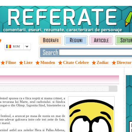
ROM
Filme
Liste
Monden
Citate Celebre
Zodiac
Director
Hesiod spunea ca e fiica noptii si mama crimei, a
ra tovarasa lui Marte, zeul razboiului. si fiindca
alungat-o din Olimp. Izgonita fiind, bineinteles ca
.
 festinul, a aruncat pe masa de nunta un mar de
ntr-adevar galceava intre cele trei zeite de fata,
e marul.
arnind astfel ura zeitelor Hera si Pallas Athena,