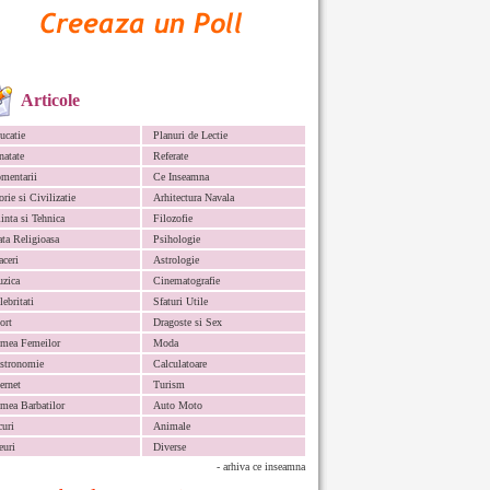
Articole
ucatie
Planuri de Lectie
natate
Referate
mentarii
Ce Inseamna
orie si Civilizatie
Arhitectura Navala
iinta si Tehnica
Filozofie
ata Religioasa
Psihologie
aceri
Astrologie
zica
Cinematografie
lebritati
Sfaturi Utile
ort
Dragoste si Sex
mea Femeilor
Moda
stronomie
Calculatoare
ternet
Turism
mea Barbatilor
Auto Moto
curi
Animale
euri
Diverse
- arhiva ce inseamna