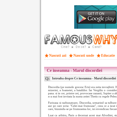
Nascuti azi
Nascuti unde
Educatie
Ce inseamna - Marul discordiei
Q:
Intreaba despre Ce inseamna - Marul discordiei
Discordia (pe numele grecesc Eris) era zeita invrajbirii. 
mizeriei, a foametei, a bataliilor. Iar Vergiliu o conside
pana. si in cer, printre zei, provocase zazanii, Iupiter a 
n-a mai fost invitata la nunta zeitei Thetis cu regele Peleu
Furioasa si razbunatoare, Discordia, urmarind sa tulbure
aur pe care scria: "Celei mai frumoase", ceea ce a iscat i
care, bizuindu-se pe frumusetea lor, isi revendicau fiecar
Luat ca arbitru, Paris a decernat acest mar Afroditei, st