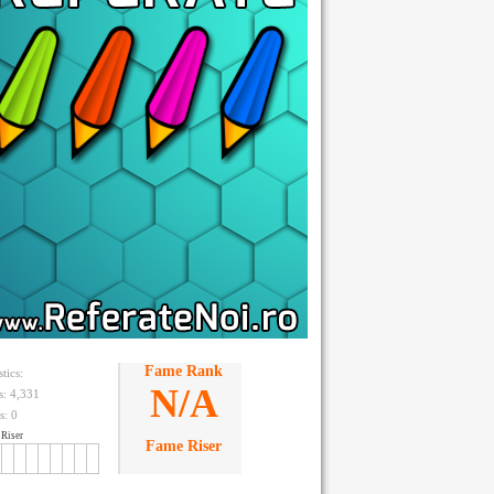
Fame Rank
stics:
N/A
ts: 4,331
s:
0
Riser
Fame Riser