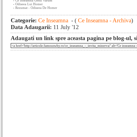
-
Ce Inseamna Genu Varum
-
Odiseea Lui Homer
-
Rezumat - Odiseea De Homer
Categorie:
Ce Inseamna
- (
Ce Inseamna - Archiva
)
Data Adaugarii:
11 July '12
Adaugati un link spre aceasta pagina pe blog-ul, si