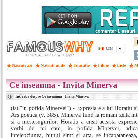
ROM
Nascuti azi
Nascuti unde
Educatie
Filme
Liste
M
Ce inseamna - Invita Minerva
Q:
Intreaba despre Ce inseamna - Invita Minerva
(lat "in pofida Minervei") - Expresia e a iui Horatiu si 
Ars poetica (v. 385). Minerva fiind la romani zeita int
si a mestesugurilor, Horatiu a creat aceasta expresi
vorbi de cei care, in pofida Minervei, adica
intelepciunea, bunul simt si arta, se incapataneaza