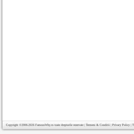
Copyright ©2006-2026
FamousWhy.ro
toate drepturile rezervate |
Termeni & Conditii
|
Privacy Policy
|
T