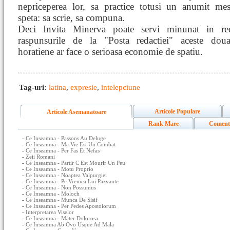
nepriceperea lor, sa practice totusi un anumit mes
speta: sa scrie, sa compuna.
Deci Invita Minerva poate servi minunat in red
raspunsurile de la "Posta redactiei" aceste dou
horatiene ar face o serioasa economie de spatiu.
Tag-uri:
latina
,
expresie
,
intelepciune
Articole Populare
Articole Asemanatoare
Rank Mare
Coment
-
Ce Inseamna - Passons Au Deluge
-
Ce Inseamna - Ma Vie Est Un Combat
-
Ce Inseamna - Per Fas Et Nefas
-
Zeii Romani
-
Ce Inseamna - Partir C Est Mourir Un Peu
-
Ce Inseamna - Motu Proprio
-
Ce Inseamna - Noaptea Valpurgiei
-
Ce Inseamna - Pe Vremea Lui Pazvante
-
Ce Inseamna - Non Possumus
-
Ce Inseamna - Moloch
-
Ce Inseamna - Munca De Sisif
-
Ce Inseamna - Per Pedes Apostoiorum
-
Interpretarea Viselor
-
Ce Inseamna - Mater Dolorosa
-
Ce Inseamna Ab Ovo Usque Ad Mala