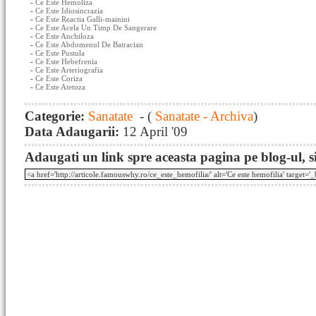
-
Ce Este Hemoliza
-
Ce Este Idiosincrazia
-
Ce Este Reactia Galli-mainini
-
Ce Este Acela Un Timp De Sangerare
-
Ce Este Anchiloza
-
Ce Este Abdomenul De Batracian
-
Ce Este Pustula
-
Ce Este Hebefrenia
-
Ce Este Arteriografia
-
Ce Este Coriza
-
Ce Este Atetoza
Categorie:
Sanatate
- (
Sanatate - Archiva
)
Data Adaugarii:
12 April '09
Adaugati un link spre aceasta pagina pe blog-ul, si