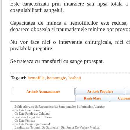
Este caracterizata prin intarziere sau lipsa totala a
coagulabilitatii sangelui.
Capacitatea de munca a hemofilicilor este redusa,
deoarece oboseala si traumatismele minime pot provo
Nu vor face nici o interventie chirurgicala, nici c
prealabila pregatire.
Se trateaza cu transfuzii cu sange proaspat.
Tag-uri:
hemofilie
,
hemoragie
,
barbati
Articole Populare
Articole Asemanatoare
Rank Mare
Coment
-
Bolile Alergice Si Recunoasterea Simptomelor Suferintelor Alergice
-
Ce Este Hemostaza
-
Ce Este Patologia Celulara
-
Pastrarea Cepei Pentru Iarna
-
Ce Este Fimoza
-
Ce Este Pneumoperitoneul
-
Explicarea Notiunii De Suspensor Din Punct De Vedere Medical