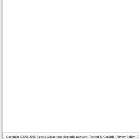
Copyright ©2006-2026
FamousWhy.ro
toate drepturile rezervate |
Termeni & Conditii
|
Privacy Policy
|
T