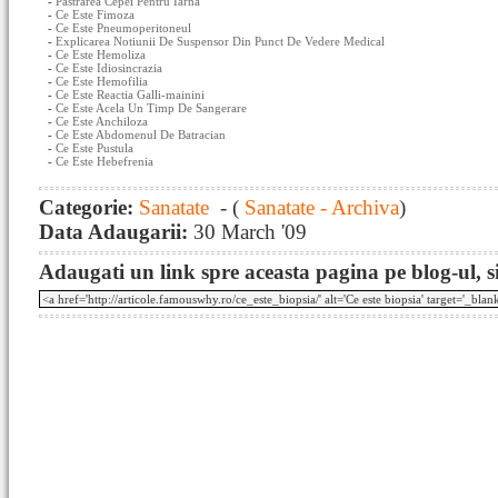
-
Pastrarea Cepei Pentru Iarna
-
Ce Este Fimoza
-
Ce Este Pneumoperitoneul
-
Explicarea Notiunii De Suspensor Din Punct De Vedere Medical
-
Ce Este Hemoliza
-
Ce Este Idiosincrazia
-
Ce Este Hemofilia
-
Ce Este Reactia Galli-mainini
-
Ce Este Acela Un Timp De Sangerare
-
Ce Este Anchiloza
-
Ce Este Abdomenul De Batracian
-
Ce Este Pustula
-
Ce Este Hebefrenia
Categorie:
Sanatate
- (
Sanatate - Archiva
)
Data Adaugarii:
30 March '09
Adaugati un link spre aceasta pagina pe blog-ul, si