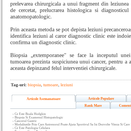
prelevarea chirurgicala a unui fragment din leziunea
de cercetat, prelucrarea histologica si diagnosticul
anatomopatologic.
Prin aceasta metoda se pot depista leziuni precanceroas
identifica leziuni al caror diagnostic clinic este indo
confirma un diagnostic clinic.
Biopsia „extemporanee" se face la inceputul unei 
tumoarea prezinta suspiciunea unui cancer, pentru a a
aceasta depinzand felul interventiei chirurgicale.
Tag-uri:
biopsia
,
tumoare
,
leziuni
Articole Populare
Articole Asemanatoare
Rank Mare
Coment
-
Ce Este Boala Hodgkin
-
Biopsia Si Examenul Histopatologic
-
Cancerul Gastric
-
Modalitatile Prin Care Antrenorul Poate Ajuta Sportivul Sa Isi Dezvolte Viteza Si Care
-
Ce Este Patologia Celulara