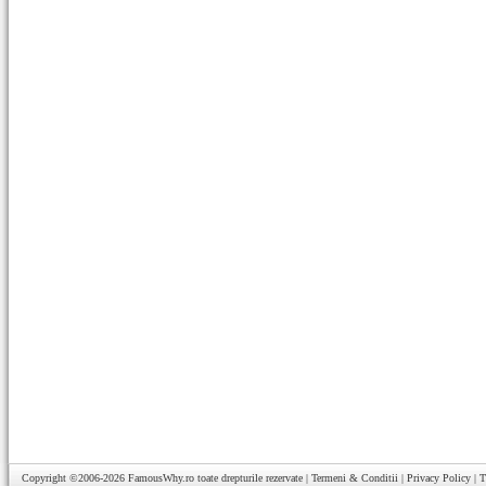
Copyright ©2006-2026
FamousWhy.ro
toate drepturile rezervate |
Termeni & Conditii
|
Privacy Policy
|
T