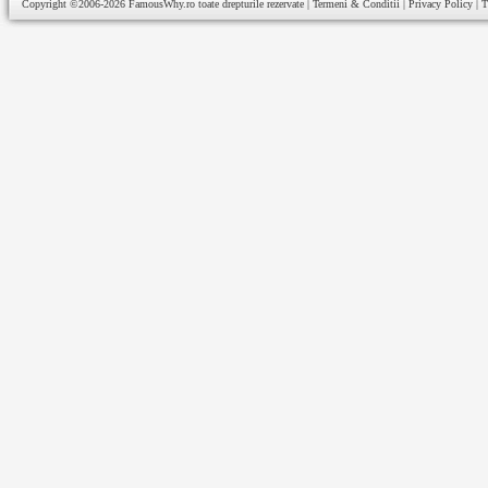
Copyright ©2006-2026
FamousWhy.ro
toate drepturile rezervate |
Termeni & Conditii
|
Privacy Policy
|
T