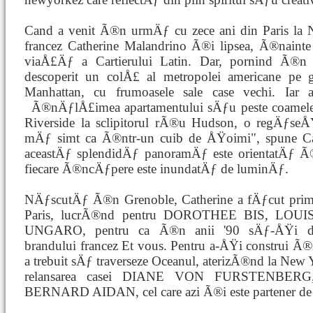
Cand a venit Ã®n urmÄƒ cu zece ani din Paris la N
francez Catherine Malandrino Ã®i lipsea, Ã®nainte
viaÅ£Äƒ a Cartierului Latin. Dar, pornind Ã®n 
descoperit un colÅ£ al metropolei americane pe g
Manhattan, cu frumoasele sale case vechi. Iar
Ã®nÄƒlÅ£imea apartamentului sÄƒu peste coamele v
Riverside la sclipitorul rÃ®u Hudson, o regÄƒseÅŸ
mÄƒ simt ca Ã®ntr-un cuib de ÅŸoimi", spune C
aceastÄƒ splendidÄƒ panoramÄƒ este orientatÄƒ Ã
fiecare Ã®ncÄƒpere este inundatÄƒ de luminÄƒ.
NÄƒscutÄƒ Ã®n Grenoble, Catherine a fÄƒcut pri
Paris, lucrÃ®nd pentru DOROTHEE BIS, L
UNGARO, pentru ca Ã®n anii '90 sÄƒ-ÅŸi dedic
brandului francez Et vous. Pentru a-ÅŸi construi Ã®
a trebuit sÄƒ traverseze Oceanul, aterizÃ®nd la New Y
relansarea casei DIANE VON FURSTENBERG,
BERNARD AIDAN, cel care azi Ã®i este partener de