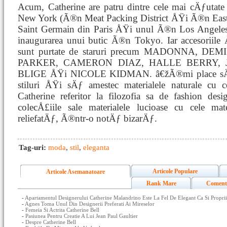
Acum, Catherine are patru dintre cele mai cÄƒutat
New York (Ã®n Meat Packing District ÅŸi Ã®n East
Saint Germain din Paris ÅŸi unul Ã®n Los Angeles
inaugurarea unui butic Ã®n Tokyo. Iar accesoriile Å
sunt purtate de staruri precum MADONNA, D
PARKER, CAMERON DIAZ, HALLE BERRY, J
BLIGE ÅŸi NICOLE KIDMAN. â€žÃ®mi place sÄƒ fo
stiluri ÅŸi sÄƒ amestec materialele naturale cu cel
Catherine referitor la filozofia sa de fashion d
colecÅ£iile sale materialele lucioase cu cele ma
reliefatÄƒ, Ã®ntr-o notÄƒ bizarÄƒ.
Tag-uri:
moda
,
stil
,
eleganta
Articole Populare
Articole Asemanatoare
Rank Mare
Coment
-
Apartamentul Designerului Catherine Malandrino Este La Fel De Elegant Ca Si Propriil
-
Agnes Toma Unul Din Designerii Preferati Ai Mireselor
-
Femeia Si Actrita Catherine Bell
-
Pasiunea Pentru Creatie A Lui Jean Paul Gaultier
-
Despre Catherine Bell