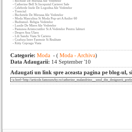
-
Rochiile De Mireasa Ale Vedetelor
-
Catherine Bell Si Inceputul Carierei Sale
-
Celebrele Inele De Logodna Ale Vedetelor
-
Trenciul
-
Buchetele De Mireasa Ale Vedetelor
-
Moda Masculina Si Moda Pop-art A Anilor 60
-
Budismul- Religia Vedetelor
-
Lunile De Miere Ale Vedetelor
-
Pasiunea Aristocratilor Si A Vedetelor Pentru Iahturi
-
Despre Ana Ularu
-
Lili Sandu Viata Si Cariera
-
Coafura Intre Fantezie Si Realitate
-
Kitty Cepraga Viata
Categorie:
Moda
- (
Moda - Archiva
)
Data Adaugarii:
14 September '10
Adaugati un link spre aceasta pagina pe blog-ul, si