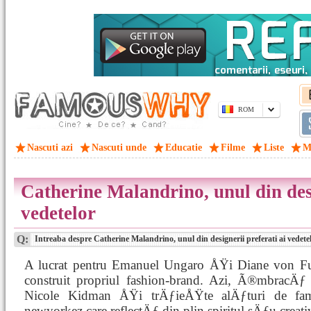
ROM
Nascuti azi
Nascuti unde
Educatie
Filme
Liste
M
Catherine Malandrino, unul din desi
vedetelor
Q:
Intreaba despre Catherine Malandrino, unul din designerii preferati ai vedete
A lucrat pentru Emanuel Ungaro ÅŸi Diane von Fur
construit propriul fashion-brand. Azi, Ã®mbracÄ
Nicole Kidman ÅŸi trÄƒieÅŸte alÄƒturi de fam
newyorkez care reflectÄƒ din plin spiritul sÄƒu creati