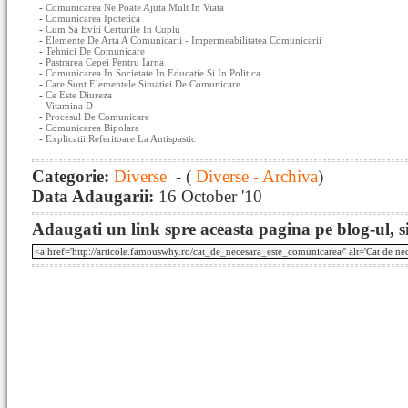
-
Comunicarea Ne Poate Ajuta Mult In Viata
-
Comunicarea Ipotetica
-
Cum Sa Eviti Certurile In Cuplu
-
Elemente De Arta A Comunicarii - Impermeabilitatea Comunicarii
-
Tehnici De Comunicare
-
Pastrarea Cepei Pentru Iarna
-
Comunicarea In Societate In Educatie Si In Politica
-
Care Sunt Elementele Situatiei De Comunicare
-
Ce Este Diureza
-
Vitamina D
-
Procesul De Comunicare
-
Comunicarea Bipolara
-
Explicatii Referitoare La Antispastic
Categorie:
Diverse
- (
Diverse - Archiva
)
Data Adaugarii:
16 October '10
Adaugati un link spre aceasta pagina pe blog-ul, si