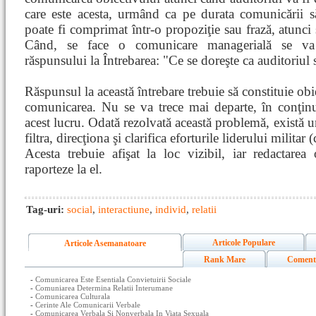
care este acesta, urmând ca pe durata comunicării 
poate fi comprimat într-o propoziţie sau frază, atunci 
Când, se face o comunicare managerială se va
răspunsului la Întrebarea: "Ce se doreşte ca auditoriul
Răspunsul la această întrebare trebuie să constituie obie
comunicarea. Nu se va trece mai departe, în conţinu
acest lucru. Odată rezolvată această problemă, există u
filtra, direcţiona şi clarifica eforturile liderului milita
Acesta trebuie afişat la loc vizibil, iar redactarea 
raporteze la el.
Tag-uri:
social
,
interactiune
,
individ
,
relatii
Articole Populare
Articole Asemanatoare
Rank Mare
Coment
-
Comunicarea Este Esentiala Convietuirii Sociale
-
Comuniarea Determina Relatii Interumane
-
Comunicarea Culturala
-
Cerinte Ale Comunicarii Verbale
-
Comunicarea Verbala Si Nonverbala In Viata Sexuala