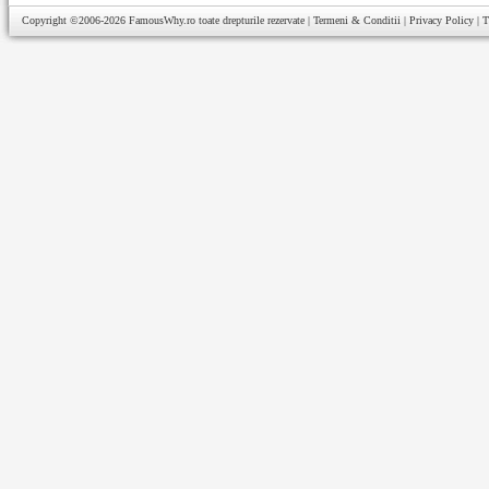
Copyright ©2006-2026
FamousWhy.ro
toate drepturile rezervate |
Termeni & Conditii
|
Privacy Policy
|
T