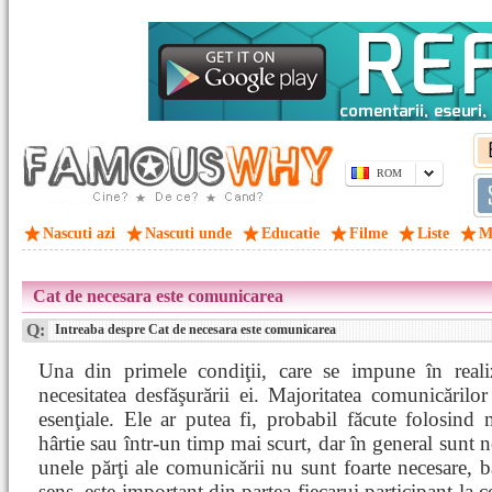
ROM
Nascuti azi
Nascuti unde
Educatie
Filme
Liste
M
Cat de necesara este comunicarea
Q:
Intreaba despre Cat de necesara este comunicarea
Una din primele condiţii, care se impune în reali
necesitatea desfăşurării ei. Majoritatea comunicărilo
esenţiale. Ele ar putea fi, probabil făcute folosind
hârtie sau într-un timp mai scurt, dar în general sunt n
unele părţi ale comunicării nu sunt foarte necesare, b
sens, este important din partea fiecarui participant la 