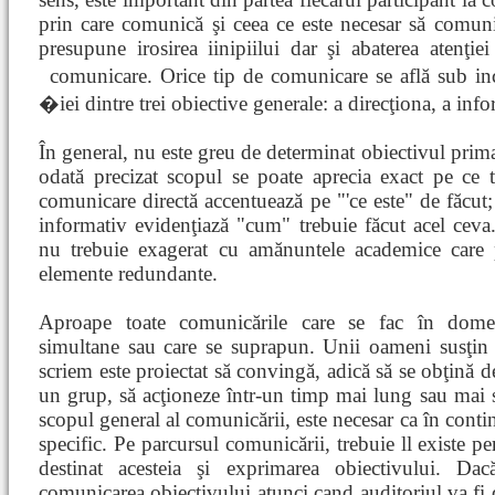
prin care comunică şi ceea ce este necesar să comu
presupune irosirea iinipiilui dar şi abaterea atenţie
comunicare. Orice tip de comunicare se află sub 
�iei dintre trei obiective generale: a direcţiona, a inf
În general, nu este greu de determinat obiectivul prima
odată precizat scopul se poate aprecia exact pe ce 
comunicare directă accentuează pe "'ce este" de făcut; 
informativ evidenţiază "cum" trebuie făcut acel cev
nu trebuie exagerat cu amănuntele academice care
elemente redundante.
Aproape toate comunicările care se fac în domen
simultane sau care se suprapun. Unii oameni susţi
scriem este proiectat să convingă, adică să se obţină 
un grup, să acţioneze într-un timp mai lung sau mai scu
scopul general al comunicării, este necesar ca în contin
specific. Pe parcursul comunicării, trebuie ll existe p
destinat acesteia şi exprimarea obiectivului. Da
comunicarea obiectivului atunci cand auditoriul va fi d