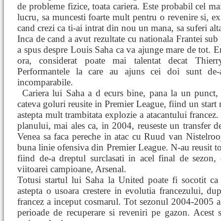
de probleme fizice, toata cariera. Este probabil cel mai
lucru, sa muncesti foarte mult pentru o revenire si, ex
cand crezi ca ti-ai intrat din nou un mana, sa suferi alt
Inca de cand a avut rezultate cu nationala Frantei sub 
a spus despre Louis Saha ca va ajunge mare de tot. Er
ora, considerat poate mai talentat decat Thier
Performantele la care au ajuns cei doi sunt de-
incomparabile.
Cariera lui Saha a d
ecurs bine, pana la un punct
cateva goluri reusite in Premier League, fiind un start
astepta mult trambitata explozie a atacantului france
planului, mai ales ca, in 2004, reuseste un transfer 
Venea sa faca pereche in atac cu Ruud van Nistelroo
buna linie ofensiva din Premier League. N-au reusit tot
fiind de-a dreptul surclasati in acel final de sezo
viitoarei campioane, Arsenal.
Totusi startul lui Saha la United poate fi socotit c
astepta o usoara crestere in evolutia francezului, du
francez a inceput cosmarul. Tot sezonul 2004-2005 a f
perioade de recuperare si reveniri pe gazon. Acest 