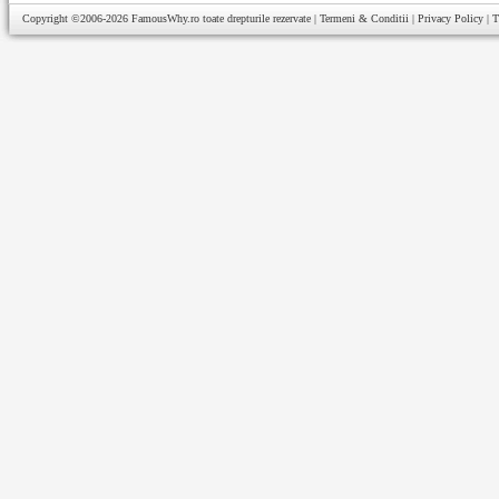
Copyright ©2006-2026
FamousWhy.ro
toate drepturile rezervate |
Termeni & Conditii
|
Privacy Policy
|
T