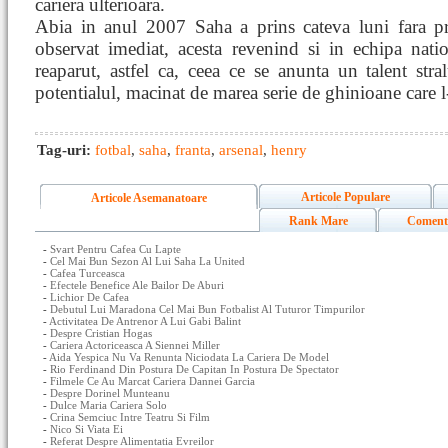
cariera ulterioara.
Abia in anul 2007 Saha a prins cateva luni fara p
observat imediat, acesta revenind si in echipa nat
reaparut, astfel ca, ceea ce se anunta un talent stral
potentialul, macinat de marea serie de ghinioane care l
Tag-uri:
fotbal
,
saha
,
franta
,
arsenal
,
henry
Articole Populare
Articole Asemanatoare
Rank Mare
Coment
-
Svart Pentru Cafea Cu Lapte
-
Cel Mai Bun Sezon Al Lui Saha La United
-
Cafea Turceasca
-
Efectele Benefice Ale Bailor De Aburi
-
Lichior De Cafea
-
Debutul Lui Maradona Cel Mai Bun Fotbalist Al Tuturor Timpurilor
-
Activitatea De Antrenor A Lui Gabi Balint
-
Despre Cristian Hogas
-
Cariera Actoriceasca A Siennei Miller
-
Aida Yespica Nu Va Renunta Niciodata La Cariera De Model
-
Rio Ferdinand Din Postura De Capitan In Postura De Spectator
-
Filmele Ce Au Marcat Cariera Dannei Garcia
-
Despre Dorinel Munteanu
-
Dulce Maria Cariera Solo
-
Crina Semciuc Intre Teatru Si Film
-
Nico Si Viata Ei
-
Referat Despre Alimentatia Evreilor