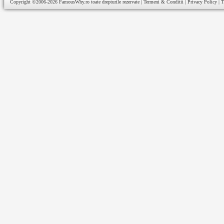
Copyright ©2006-2026
FamousWhy.ro
toate drepturile rezervate |
Termeni & Conditii
|
Privacy Policy
|
T