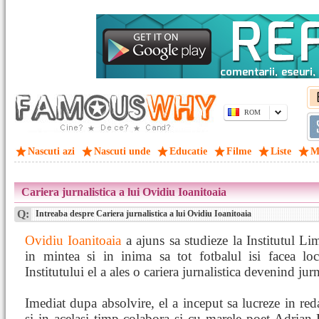
ROM
Nascuti azi
Nascuti unde
Educatie
Filme
Liste
M
Cariera jurnalistica a lui Ovidiu Ioanitoaia
Q:
Intreaba despre Cariera jurnalistica a lui Ovidiu Ioanitoaia
Ovidiu Ioanitoaia
a ajuns sa studieze la Institutul Li
in mintea si in inima sa tot fotbalul isi facea lo
Institutului el a ales o cariera jurnalistica devenind jurn
Imediat dupa absolvire, el a inceput sa lucreze in red
si in acelasi timp colabora si cu marele poet Adrian P