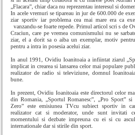
„Flacara”, chiar daca nu reprezentau interesul si domeni
In acele vremuri se tipareau in jur de 600.000 de exem
ziar sportiv iar problema cea mai mare era ca exe
vanzandu-se foarte repede. Primul articol scri
s de Ov
Craciun, care pe vremea comunismului nu se sarbator
ziar, el a dorit sa o aiba un exemplar, motiv pentr
pentru a intra in posesia acelui ziar.
In anul 1991, Ovidiu Ioanitoaia a infiintat ziarul „
implicat in crearea si lansarea celor mai populare pub
realizator de radio si televiziune, domnul Ioanitoa
bune.
In prezent, Ovidiu Ioanitoaia este directorul celor ma
din Romania, „Sportul Romanesc”, „Pro Sport” si „
Zero” este emisiunea TVcu subiect sportiv in car
realizator cat si moderator, unde sunt invitati c
momentului si dezbate impreuna cu ei si cu ascult
internationale dar si stirile din sport.