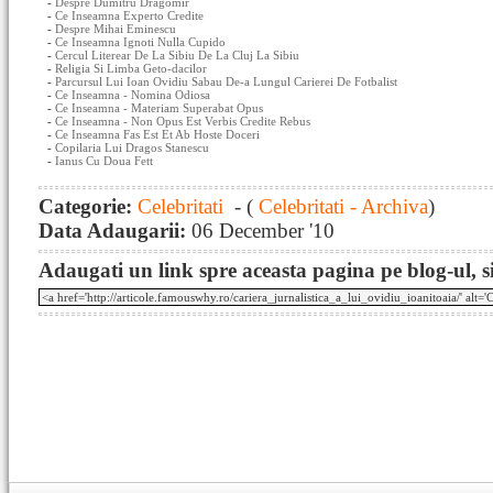
-
Despre Dumitru Dragomir
-
Ce Inseamna Experto Credite
-
Despre Mihai Eminescu
-
Ce Inseamna Ignoti Nulla Cupido
-
Cercul Literear De La Sibiu De La Cluj La Sibiu
-
Religia Si Limba Geto-dacilor
-
Parcursul Lui Ioan Ovidiu Sabau De-a Lungul Carierei De Fotbalist
-
Ce Inseamna - Nomina Odiosa
-
Ce Inseamna - Materiam Superabat Opus
-
Ce Inseamna - Non Opus Est Verbis Credite Rebus
-
Ce Inseamna Fas Est Et Ab Hoste Doceri
-
Copilaria Lui Dragos Stanescu
-
Ianus Cu Doua Fett
Categorie:
Celebritati
- (
Celebritati - Archiva
)
Data Adaugarii:
06 December '10
Adaugati un link spre aceasta pagina pe blog-ul, si