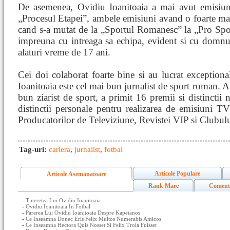
De asemenea, Ovidiu Ioanitoaia a mai avut emisiun
„Procesul Etapei”, ambele emisiuni avand o foarte m
cand s-a mutat de la „Sportul Romanesc” la „Pro Spor
impreuna cu intreaga sa echipa, evident si cu domnul
alaturi vreme de 17 ani.
Cei doi colaborat foarte bine si au lucrat exception
Ioanitoaia este cel mai bun jurnalist de sport roman. A
bun ziarist de sport, a primit 16 premii si distinctii
distinctii personale pentru realizarea de emisiuni TV
Producatorilor de Televiziune, Revistei VIP si Clubu
Tag-uri:
cariera
,
jurnalist
,
fotbal
Articole Populare
Articole Asemanatoare
Rank Mare
Coment
-
Tineretea Lui Ovidiu Ioanitoaia
-
Ovidiu Ioanitoaia In Fotbal
-
Parerea Lui Ovidiu Ioanitoaia Despre Kapetanos
-
Ce Inseamna Donec Eris Felix Multos Numerabis Amicos
-
Ce Inseamna Hectora Quis Nosset Si Felix Troia Fuisset