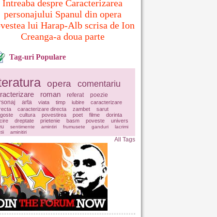
Intreaba despre Caracterizarea
personajului Spanul din opera
vestea lui Harap-Alb scrisa de Ion
Creanga-a doua parte
Tag-uri Populare
iteratura
opera
comentariu
racterizare
roman
referat
poezie
rsonaj
arta
viata
timp
iubire
caracterizare
irecta
caracterizare directa
zambet
sarut
agoste
cultura
povestirea
poet
filme
dorinta
icire
dreptate
prietenie
basm
poveste
univers
eu
sentimente
amintiri
frumusete
ganduri
lacrimi
tii
aminitiri
All Tags