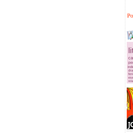
Po
l
ca
pe
ind
dr
fer
es
rela