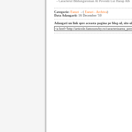
-
Caracterul Bildungsroman Al Povestii Lui Harap Alb
Categorie:
Eseuri
- (
Eseuri - Archiva
)
Data Adaugarii:
16 December '10
Adaugati un link spre aceasta pagina pe blog-ul, site-u