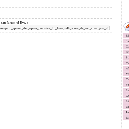
l sau forum-ul Dvs. :
Ed
Sa
Co
Ist
St
Vi
Af
Mu
Ce
Sp
Lu
Ga
In
Lu
Jo
Es