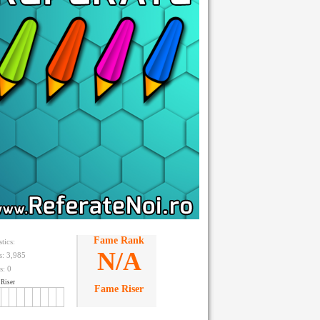
Fame Rank
stics:
N/A
ts: 3,985
s:
0
Riser
Fame Riser