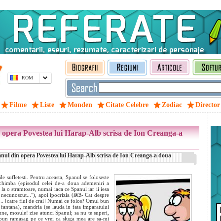
ROM
Filme
Liste
Monden
Citate Celebre
Zodiac
Director
 opera Povestea lui Harap-Alb scrisa de Ion Creanga-a
nul din opera Povestea lui Harap-Alb scrisa de Ion Creanga-a doua
ile sufletesti. Pentru aceasta, Spanul se foloseste
eschimba (episodul celei de-a doua ademeniri a
 la o stramtoare, numai iaca ce Spanul iar ii iesa
 si necunoscut..."), apoi ipocrizia (â€ž- Cat despre
. [catre fiul de crai] Numai ce folos? Omul bun
in fantana), mandria (se lauda in fata imparatului
e, mosule! zise atunci Spanul; sa nu te superi,
 pun ramasag pe ce vrei ca sluga mea are sa-mi