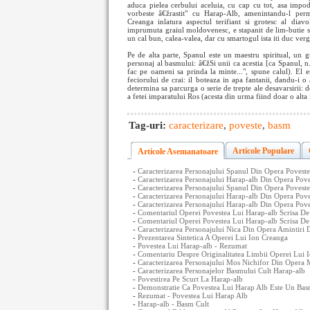
aduca pielea cerbului aceluia, cu cap cu tot, asa impodo
vorbeste â€žrastit" cu Harap-Alb, amenintandu-l per
Creanga inlatura aspectul terifiant si grotesc al diavol
imprumuta graiul moldovenesc, e stapanit de lim-butie si 
un cal bun, calea-valea, dar cu smartogul ista iti duc vergi
Pe de alta parte, Spanul este un maestru spiritual, un g
personaj al basmului: â€žSi unii ca acestia [ca Spanul, n
fac pe oameni sa prinda la minte...", spune calul). El es
feciorului de crai: il boteaza in apa fantanii, dandu-i o 
determina sa parcurga o serie de trepte ale desavarsirii: 
a fetei imparatului Ros (acesta din urma fiind doar o alta 
Tag-uri:
caracterizare
,
poveste
,
basm
Articole Populare
Articole Asemanatoare
-
Caracterizarea Personajului Spanul Din Opera Povest
-
Caracterizarea Personajului Harap-alb Din Opera Pove
-
Caracterizarea Personajului Spanul Din Opera Poveste
-
Caracterizarea Personajului Harap-alb Din Opera Pov
-
Caracterizarea Personajului Harap-alb Din Opera Pov
-
Comentariul Operei Povestea Lui Harap-alb Scrisa De
-
Comentariul Operei Povestea Lui Harap-alb Scrisa De 
-
Caracterizarea Personajului Nica Din Opera Amintiri 
-
Prezentarea Sintetica A Operei Lui Ion Creanga
-
Povestea Lui Harap-alb - Rezumat
-
Comentariu Despre Originalitatea Limbii Operei Lui I
-
Caracterizarea Personajului Mos Nichifor Din Opera 
-
Caracterizarea Personajelor Basmului Cult Harap-alb
-
Povestirea Pe Scurt La Harap-alb
-
Demonstratie Ca Povestea Lui Harap Alb Este Un Bas
-
Rezumat - Povestea Lui Harap Alb
-
Harap-alb - Basm Cult