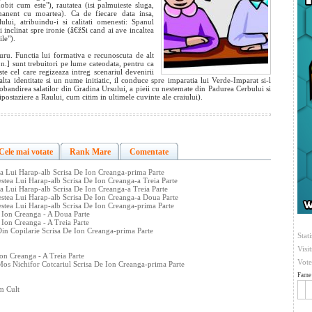
bit cum este"), rautatea (isi palmuieste sluga,
manent cu moartea). Ca de fiecare data insa,
ului, atribuindu-i si calitati omenesti: Spanul
inclinat spre ironie (â€žSi cand ai ave incaltea
le").
uru. Functia lui formativa e recunoscuta de alt
.n.] sunt trebuitori pe lume cateodata, pentru ca
te cel care regizeaza intreg scenariul devenirii
alta identitate si un nume initiatic, il conduce spre imparatia lui Verde-Imparat si-l
dobandirea salatilor din Gradina Ursului, a pieii cu nestemate din Padurea Cerbului si
ipostaziere a Raului, cum citim in ultimele cuvinte ale craiului).
Cele mai votate
Rank Mare
Comentate
ea Lui Harap-alb Scrisa De Ion Creanga-prima Parte
stea Lui Harap-alb Scrisa De Ion Creanga-a Treia Parte
a Lui Harap-alb Scrisa De Ion Creanga-a Treia Parte
estea Lui Harap-alb Scrisa De Ion Creanga-a Doua Parte
estea Lui Harap-alb Scrisa De Ion Creanga-prima Parte
 Ion Creanga - A Doua Parte
Ion Creanga - A Treia Parte
Din Copilarie Scrisa De Ion Creanga-prima Parte
Stati
Visi
on Creanga - A Treia Parte
Vote
Mos Nichifor Cotcariul Scrisa De Ion Creanga-prima Parte
Fame 
m Cult