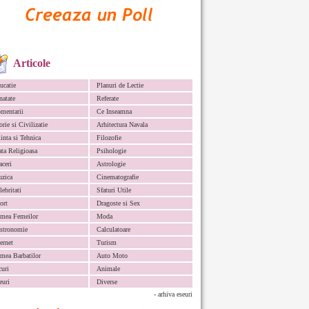
Articole
ucatie
Planuri de Lectie
natate
Referate
mentarii
Ce Inseamna
orie si Civilizatie
Arhitectura Navala
iinta si Tehnica
Filozofie
ata Religioasa
Psihologie
aceri
Astrologie
zica
Cinematografie
lebritati
Sfaturi Utile
ort
Dragoste si Sex
mea Femeilor
Moda
stronomie
Calculatoare
ternet
Turism
mea Barbatilor
Auto Moto
curi
Animale
euri
Diverse
- arhiva eseuri