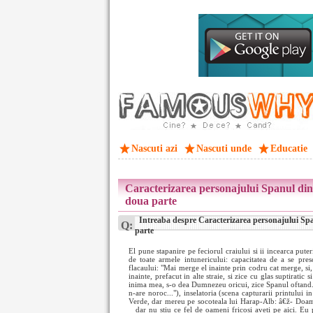
Nascuti azi
Nascuti unde
Educatie
Caracterizarea personajului Spanul din
doua parte
Intreaba despre Caracterizarea personajului Spa
Q:
parte
El pune stapanire pe feciorul craiului si ii incearca puter
de toate armele intunericului: capacitatea de a se pr
flacaului: "Mai merge el inainte prin codru cat merge, si,
inainte, prefacut in alte straie, si zice cu glas suptiratic
inima mea, s-o dea Dumnezeu oricui, zice Spanul oftand..
n-are noroc..."), inselatoria (scena capturarii printului 
Verde, dar mereu pe socoteala lui Harap-Alb: â€ž- Doamn
dar nu stiu ce fel de oameni fricosi aveti
pe aici. Eu