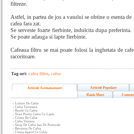
filtreze.
Astfel, in partea de jos a vasului se obtine o esenta de
cafea fara zat.
Se serveste foarte fierbinte, indulcita dupa preferinta.
Se poate adauga si lapte fierbinte.
Cafeaua filtru se mai poate folosi la inghetata de cafea
racoritoare.
Tag-uri:
cafea filtru
,
cafea
Articole Populare
Articole Asemanatoare
Rank Mare
Coment
-
Lichior De Cafea
-
Cafea Turceasca
-
Bezele Cu Cafea
-
Svart Pentru Cafea Cu Lapte
-
Crema De Cafea
-
Cafea Vieneza
-
Sirop De Cafea Sau De Portocale
-
Bavareza De Cafea
-
Crema Aparel Cu Cafea