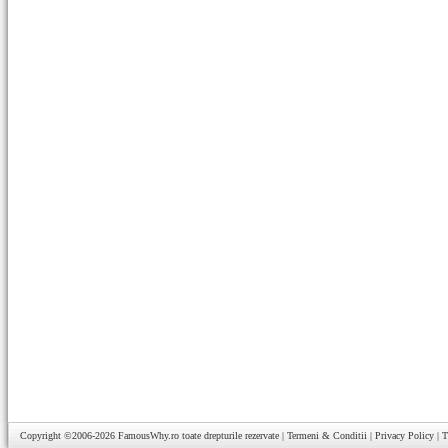
Copyright ©2006-2026
FamousWhy.ro
toate drepturile rezervate |
Termeni & Conditii
|
Privacy Policy
|
T