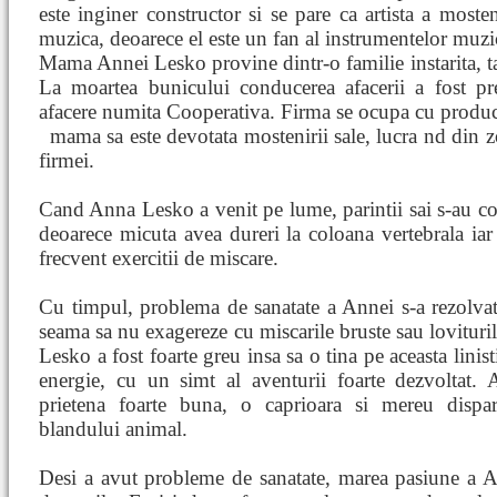
este inginer constructor si se pare ca artista a moste
muzica, deoarece el este un fan al instrumentelor muzic
Mama Annei Lesko provine dintr-o familie instarita, ta
La moartea bunicului conducerea afacerii a fost 
afacere numita Cooperativa. Firma se ocupa cu produce
mama sa este devotata mostenirii sale, lucra
nd din zo
firmei.
Cand Anna Lesko a venit pe lume, parintii sai s-au co
deoarece micuta avea dureri la coloana vertebrala iar
frecvent exercitii de miscare.
Cu timpul, problema de sanatate a Annei s-a rezolvat 
seama sa nu exagereze cu miscarile bruste sau lovituril
Lesko a fost foarte greu insa sa o tina pe aceasta linist
energie, cu un simt al aventurii foarte dezvoltat
prietena foarte buna, o caprioara si mereu dispar
blandului animal.
Desi a avut probleme de sanatate, marea pasiune a A