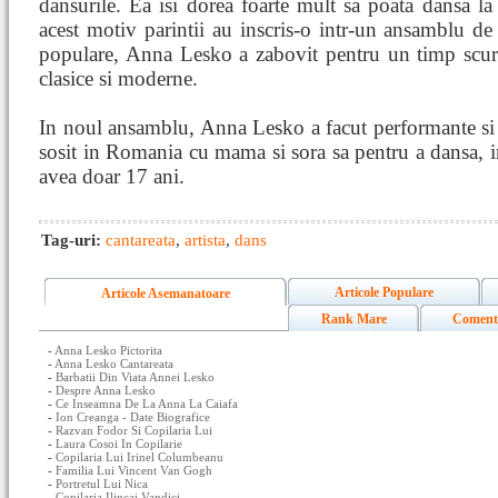
dansurile. Ea isi dorea foarte mult sa poata dansa la f
acest motiv parintii au inscris-o intr-un ansamblu de
populare, Anna Lesko a zabovit pentru un timp scurt
clasice si moderne.
In noul ansamblu, Anna Lesko a facut performante si
sosit in Romania cu mama si sora sa pentru a dansa, in 
avea doar 17 ani.
Tag-uri:
cantareata
,
artista
,
dans
Articole Populare
Articole Asemanatoare
Rank Mare
Coment
-
Anna Lesko Pictorita
-
Anna Lesko Cantareata
-
Barbatii Din Viata Annei Lesko
-
Despre Anna Lesko
-
Ce Inseamna De La Anna La Caiafa
-
Ion Creanga - Date Biografice
-
Razvan Fodor Si Copilaria Lui
-
Laura Cosoi In Copilarie
-
Copilaria Lui Irinel Columbeanu
-
Familia Lui Vincent Van Gogh
-
Portretul Lui Nica
-
Copilaria Ilincai Vandici