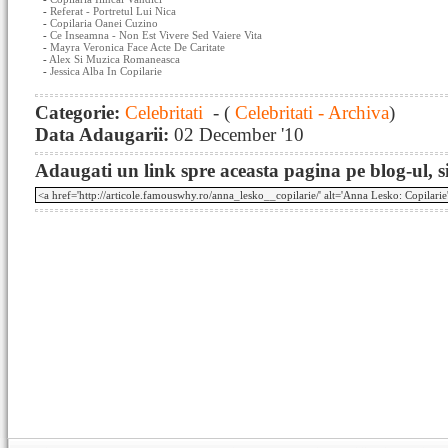
-
Referat - Portretul Lui Nica
-
Copilaria Oanei Cuzino
-
Ce Inseamna - Non Est Vivere Sed Vaiere Vita
-
Mayra Veronica Face Acte De Caritate
-
Alex Si Muzica Romaneasca
-
Jessica Alba In Copilarie
Categorie:
Celebritati
- (
Celebritati - Archiva
)
Data Adaugarii:
02 December '10
Adaugati un link spre aceasta pagina pe blog-ul, si