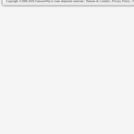
Copyright ©2006-2026
FamousWhy.ro
toate drepturile rezervate |
Termeni & Conditii
|
Privacy Policy
|
T