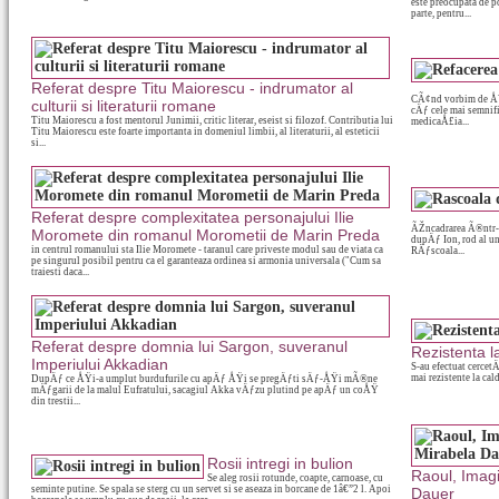
este preocupata de p
parte, pentru...
Referat despre Titu Maiorescu - indrumator al
CÃ¢nd vorbim de ÅŸ
culturii si literaturii romane
cÄƒ cele mai semnifi
Titu Maiorescu a fost mentorul Junimii, critic literar, eseist si filozof. Contributia lui
medicaÅ£ia...
Titu Maiorescu este foarte importanta in domeniul limbii, al literaturii, al esteticii
si...
Referat despre complexitatea personajului Ilie
ÃŽncadrarea Ã®ntr-u
Moromete din romanul Morometii de Marin Preda
dupÄƒ Ion, rod al 
in centrul romanului sta Ilie Moromete - taranul care priveste modul sau de viata ca
RÄƒscoala...
pe singurul posibil pentru ca el garanteaza ordinea si armonia universala ("Cum sa
traiesti daca...
Referat despre domnia lui Sargon, suveranul
Rezistenta l
Imperiului Akkadian
S-au efectuat cerce
mai rezistente la cal
DupÄƒ ce ÅŸi-a umplut burdufurile cu apÄƒ ÅŸi se pregÄƒti sÄƒ-ÅŸi mÃ®ne
mÄƒgarii de la malul Eufratului, sacagiul Akka vÄƒzu plutind pe apÄƒ un coÅŸ
din trestii...
Rosii intregi in bulion
Raoul, Imagi
Se aleg rosii rotunde, coapte, carnoase, cu
seminte putine. Se spala se sterg cu un servet si se aseaza in borcane de 1â€”2 l. Apoi
Dauer