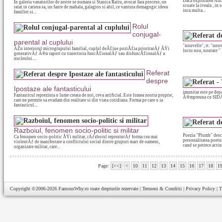
Daca explorarea Anta
In galeria vanatorilor de zestre se numara si Stanica Ratiu, avocat fara procese, un
scoate la iveala , in 
ratat in cariera sa, un fante de mahala, galagios si abil, ce vantura demagogic ideea
inca multa...
familiei si...
Rolul
conjugal-
parental al cuplului
"nouvelle", it. "nouvell
ÃŽn interiorul microgrupului familial, cuplul deÅ£ine poziÅ£ia prioritarÄƒ ÅŸi
lucru nou, noutate '' 
generativÄƒ Ã®n raport cu traiectoria funcÅ£ionalÄƒ sau disfuncÅ£ionalÄƒ a
nucleului....
Referat
despre
Ipostaze ale fantasticului
imunitar este pe depa
Fantasticul reprezinta o lume creata de noi, ceva artificial. Este lumea nostra proprie,
Ã®mpreuna cu SIDA s
care ne permite sa evadam din realitate si din viata cotidiana. Forma pe care o ia
fantasticul...
Razboiul, fenomen socio-politic si militar
Poezia "Plumb" desch
Ca fenomen socio-politic ÅŸi militar, rÄƒzboiul reprezintÄƒ forma cea mai
personalitatea poetul
violentÄƒ de manifestare a conflictului social dintre grupuri mari de oameni,
cand se petrece actiu
organizate militar, care...
Page:
[<<]
<
10
11
12
13
14
15
16
17
18
1
Copyright ©2006-2026
FamousWhy.ro
toate drepturile rezervate |
Termeni & Conditii
|
Privacy Policy
|
T