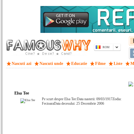
ROM
Nascuti azi
Nascuti unde
Educatie
Filme
Liste
M
Elsa Tee
Pe scurt despre Elsa Tee:Data nasterii: 09/03/1917Zodia:
FecioaraData decesului: 25 Decembrie 2006