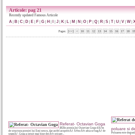
Articole: pag 21
Recently updated Famous Articole
A
|
B
|
C
|
D
|
E
|
F
|
G
|
H
|
I
|
J
|
K
|
L
|
M
|
N
|
O
|
P
|
Q
|
R
|
S
|
T
|
U
|
V
|
W
|
Pages:
[<<]
<
10
11
12
13
14
15
16
17
18
1
Referat- Octavian Goga
â€žIn poezia lui Octavian Goga dÄƒm
poluare si d
de structura poeziei lui Emi-nescu, dar astfel acoperitÄƒ Ã®ncÃ¢t abia se bagÄƒ de
Poluarea este degrad
seamÄƒ. Goga a intuit mai bine decÃ¢t oricare...