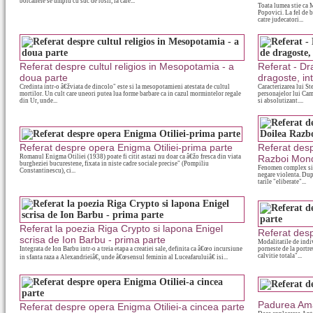
borcanele se umplu cu suc de rosii, la care...
Toata lumea stie ca M
Popovici. La fel de b
catre judecatori...
Referat despre cultul religios in Mesopotamia - a
Referat - Dr
doua parte
dragoste, in
Credinta intr-o â€žviata de dincolo" este si la mesopotamieni atestata de cultul
Caracterizarea lui S
mortilor. Un cult care uneori putea lua forme barbare ca in cazul mormintelor regale
personajelor lui Camil
din Ur, unde...
si absolutizant....
Referat despre opera Enigma Otiliei-prima parte
Referat des
Romanul Enigma Otiliei (1938) poate fi citit astazi nu doar ca â€žo fresca din viata
Razboi Mond
burgheziei bucurestene, fixata in niste cadre sociale precise" (Pompiliu
Fenomen complex si c
Constantinescu), ci...
negare violenta. Dup
tarile "eliberate"...
Referat la poezia Riga Crypto si lapona Enigel
Referat desp
scrisa de Ion Barbu - prima parte
Modalitatile de indiv
Integrata de Ion Barbu intr-o a treia etapa a creatiei sale, definita ca â€œo incursiune
porneste de la portret
calvitie totala"...
in sfanta raza a Alexandrieiâ€, unde â€œsensul feminin al Luceafaruluiâ€ isi...
Padurea Am
Referat despre opera Enigma Otiliei-a cincea parte