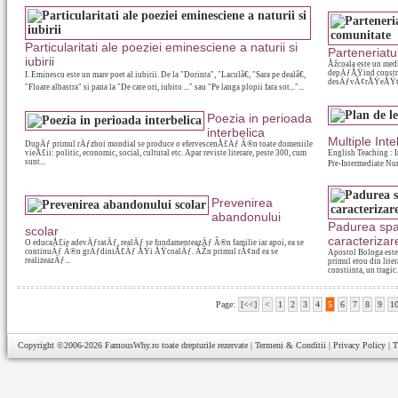
Particularitati ale poeziei eminesciene a naturii si
Parteneriatu
iubirii
Åžcoala este un medi
depÄƒÅŸind constrÃ
I. Eminescu este un mare poet al iubirii. De la "Dorinta", "Laculâ€, "Sara pe dealâ€,
desÄƒvÃ¢rÅŸeÅŸte
"Floare albastra" si pana la "De cate ori, iubito ..." sau "Pe langa plopii fara sot..."...
Poezia in perioada
interbelica
Multiple Inte
DupÄƒ primul rÄƒzboi mondial se produce o efervescenÅ£Äƒ Ã®n toate domeniile
vieÅ£ii: politic, economic, social, cultural etc. Apar reviste literare, peste 300, cum
English Teaching : I
sunt...
Pre-Intermediate Num
Prevenirea
abandonului
Padurea spa
scolar
caracterizar
O educaÅ£ie adevÄƒratÄƒ, realÄƒ se fundamenteazÄƒ Ã®n familie iar apoi, ea se
continuÄƒ Ã®n grÄƒdiniÅ£Äƒ ÅŸi ÅŸcoalÄƒ. ÃŽn primul rÃ¢nd ea se
Apostol Bologa este 
realizeazÄƒ...
primul erou din liter
constiinta, un tragic.
Page:
[<<]
<
1
2
3
4
5
6
7
8
9
1
Copyright ©2006-2026
FamousWhy.ro
toate drepturile rezervate |
Termeni & Conditii
|
Privacy Policy
|
T