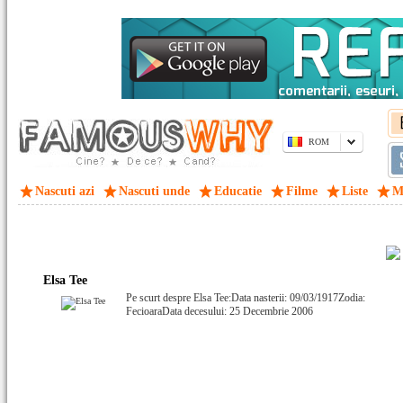
ROM
Nascuti azi
Nascuti unde
Educatie
Filme
Liste
M
Elsa Tee
Pe scurt despre Elsa Tee:Data nasterii: 09/03/1917Zodia:
FecioaraData decesului: 25 Decembrie 2006