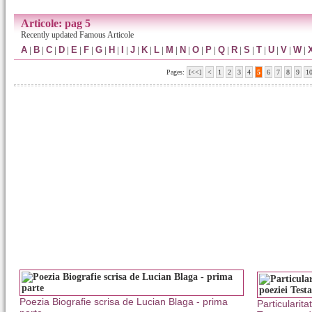
Articole: pag 5
Recently updated Famous Articole
A
|
B
|
C
|
D
|
E
|
F
|
G
|
H
|
I
|
J
|
K
|
L
|
M
|
N
|
O
|
P
|
Q
|
R
|
S
|
T
|
U
|
V
|
W
|
Pages:
[<<]
<
1
2
3
4
5
6
7
8
9
1
Poezia Biografie scrisa de Lucian Blaga - prima
Particularita