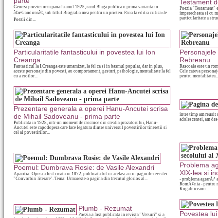
parte
Testament d
Geneza poeziei urca pana la anul 1925, cand Blaga publica o prima varianta in
Poezia "Testament" es
â€œGandireaâ€, sub titlul Biografia mea pentru un prieten. Pana la editia critica de
imperecheata si cu m
particularitate a struc
Poezii din...
Particularitatile fantasticului in povestea lui Ion
Personajele 
Creanga
Rebreanu
Fantasticul la I.Creanga este umamizat, la fel ca si in basmul popular, dar in plus,
Rascoala este un roma
aceste personaje din povesti, au comportament, gesturi, psihologie, mentalitate la fel
Cele cateva personaj
cu a eroilor...
pentru mentalitatea..
Prezentare generala a operei Hanu-Ancutei scrisa
intre timp am reusit
de Mihail Sadoveanu - prima parte
adolescentei, am desc
Publicata in 1928, intr-un moment de rascruce din creatia prozatorului, Hanu-
Ancutei este capodopera care face legatura dintre universul povestirilor tineretii si
cel al povestirilor...
Problema agr
Poemul: Dumbrava Rosie: de Vasile Alexandri
XIX-lea si i
Aparitia: Opera a fost creata in 1872, publicata tot in acelasi an in paginile revistei
"Convorbiri literare". Tema: Urmareste o pagina din trecutul glorios al...
- problema agrarÄƒ a
RomÃ¢nia - pentru r
Kogalniceanu...
Plumb - Rezumat
Povestea lui
Poezia a fost publicata in revista ''Versuri'' si a