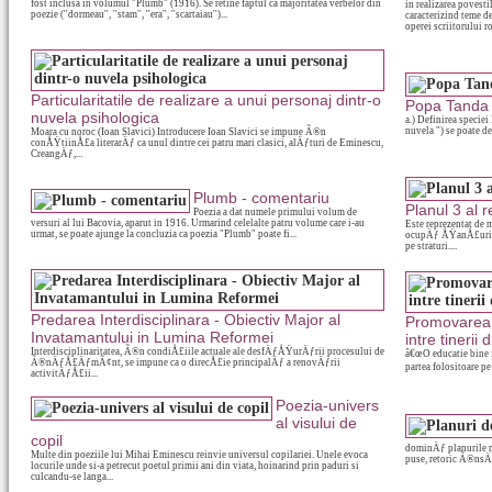
fost inclusa in volumul "Plumb" (1916). Se retine faptul ca majoritatea verbelor din
in realizarea povesti
poezie (''dormeau'', ''stam'', ''era'', ''scartaiau'')...
caracterizind teme de
operei scriitorului r
Particularitatile de realizare a unui personaj dintr-o
Popa Tanda d
nuvela psihologica
a.) Definirea speciei
nuvela ") se poate de
Moara cu noroc (Ioan Slavici) Introducere Ioan Slavici se impune Ã®n
conÅŸtiinÅ£a literarÄƒ ca unul dintre cei patru mari clasici, alÄƒturi de Eminescu,
CreangÄƒ,...
Plumb - comentariu
Planul 3 al r
Poezia a dat numele primului volum de
versuri al lui Bacovia, aparut in 1916. Urmarind celelalte patru volume care i-au
Este reprezentat de 
urmat, se poate ajunge la concluzia ca poezia "Plumb" poate fi...
ocupÄƒ ÅŸanÅ£uril
pe straturi....
Predarea Interdisciplinara - Obiectiv Major al
Promovarea to
Invatamantului in Lumina Reformei
intre tinerii
Interdisciplinaritatea, Ã®n condiÅ£iile actuale ale desfÄƒÅŸurÄƒrii procesului de
â€œO educatie bine fa
Ã®nÄƒÅ£ÄƒmÃ¢nt, se impune ca o direcÅ£ie principalÄƒ a renovÄƒrii
partea folositoare pe
activitÄƒÅ£ii...
Poezia-univers
al visului de
copil
dominÄƒ planurile m
Multe din poeziile lui Mihai Eminescu reinvie universul copilariei. Unele evoca
puse, retoric Ã®nsÄƒ
locurile unde si-a petrecut poetul primii ani din viata, hoinarind prin paduri si
culcandu-se langa...