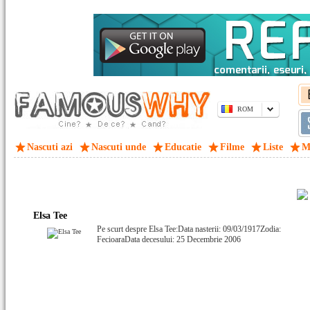
ROM
Nascuti azi
Nascuti unde
Educatie
Filme
Liste
M
Elsa Tee
Pe scurt despre Elsa Tee:Data nasterii: 09/03/1917Zodia:
FecioaraData decesului: 25 Decembrie 2006