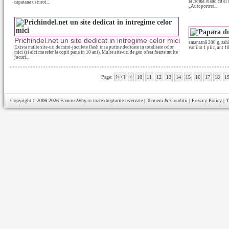
la Roma luand cu el 
capatana usturoi...
„Autoportret...
Prichindel.net un site dedicat in intregime celor mici
smantană 200 g, zahăr
Exista multe site-uri de mini-joculete flash insa putine dedicate in totalitate celor
vanilat 1 plic, unt 10
mici (si aici ma refer la copii pana in 10 ani). Multe site-uri de gen ofera foarte multe
jocuri...
Page:
[<<]
<
10
11
12
13
14
15
16
17
18
1
Copyright ©2006-2026
FamousWhy.ro
toate drepturile rezervate |
Termeni & Conditii
|
Privacy Policy
|
T