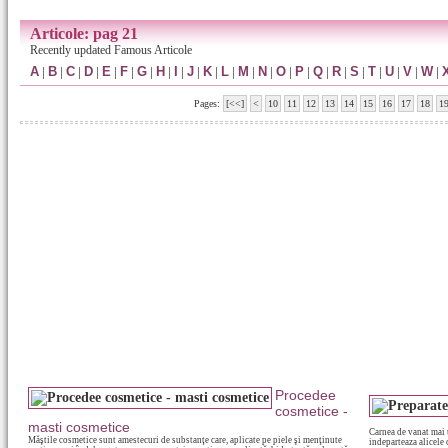
Articole: pag 21
Recently updated Famous Articole
A
|
B
|
C
|
D
|
E
|
F
|
G
|
H
|
I
|
J
|
K
|
L
|
M
|
N
|
O
|
P
|
Q
|
R
|
S
|
T
|
U
|
V
|
W
|
Pages:
[<<]
<
10
11
12
13
14
15
16
17
18
1
Procedee
cosmetice -
masti cosmetice
Carnea de vanat mai u
Măştile cosmetice sunt amestecuri de substanţe care, aplicate pe piele şi menţinute
indeparteaza alicele 