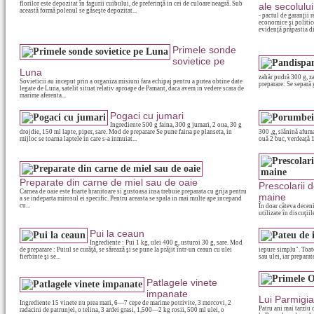
florilor este depozitat în fagurii cuibului, de preferinţă in cei de culoare neagră. Sub
ale secolulu
această formă polenul se găseşte depozitat...
- pactul de garanţii
economice şi politi
evidenţă prăpastia di
Primele sonde
sovietice pe
Luna
zahăr pudră 300 g, za
Sovieticii au inceput prin a organiza misiuni fara echipaj pentru a putea obtine date
preparare: Se separă 
legate de Luna, satelit situat relativ aproape de Pamant, daca avem in vedere scara de
marime aferenta...
Pogaci cu jumari
Ingrediente 500 g faina, 300 g jumari, 2 oua, 30 g
drojdie, 150 ml lapte, piper, sare. Mod de preparare Se pune faina pe planseta, in
300 ,g, slănină afuma
mijloc se toarna laptele in care s-a inmuiat...
ouă 2 buc, verdeaţă 1 
Preparate din carne de miel sau de oaie
Prescolarii d
Carnea de oaie este foarte hranitoare si gustoasa insa trebuie preparata cu grija pentru
maine
a se indeparta mirosul ei specific. Pentru aceasta se spala in mai multe ape incepand
cu...
În doar câteva deceni
utilizate în discuţii
Pui la ceaun
Ingrediente : Pui 1 kg, ulei 400 g, usturoi 30 g, sare. Mod
de preparare : Puiul se curăţă, se sărează şi se pune la prăjit într-un ceaun cu ulei
iepure simplu". Toate
fierbinte şi se...
sau ulei, iar preparate
Patlagele vinete
impanate
Lui Parmigi
Ingrediente 15 vinete nu prea mari, 6—7 cepe de marime potrivite, 3 morcovi, 2
Patru ani mai tarziu 
radacini de patrunjel, o telina, 3 ardei grasi, 1,500—2 kg rosii, 500 ml ulei, o