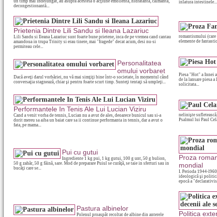
un timp mai îndelungat, au asupra acesteia o acţiune emolientă, hidratantă, calmantă,
inlatura intestinele...
decongestionantă...
Prietenia Dintre Lili Sandu si Ileana Lazariuc
romantismului (care v
Lili Sandu si Ileana Lazariuc sunt foarte bune prietene, inca de pe vremea cand cantau
elemente de fantastic
amandoua in trupa Trinity si erau tinere, mai "fragede" decat acum, desi nu-si
permiteau cele...
Personalitatea
omului vorbaret
Piesa "Hot" a Innei a
Dacă aveţi darul vorbăriei, nu vă mai simţiţi bine într-o societate, în momentul când
de la lansare piesa a 
conversaţia stagnează, chiar şi pentru foarte scurt timp. Sunteţi tentaţi să umpleţi...
solicitata...
Performantele In Tenis Ale Lui Lucian Viziru
nelinişte sufleteasc
Cand a venit vorba de tennis, Lucian nu a avut de ales, deoarece bunicul sau si-a
Psalmul lui Paul Cela
dorit mereu sa aiba un baiat care sa ii continue performanta in tennis, dar a avut o
fata, pe mama...
Pui cu gutui
Proza roman
Ingrediente 1 kg pui, 1 kg gutui, 100 g unt, 50 g bulion,
50 g zahăr, 50 g făină, sare. Mod de preparare Puiul se curăţă, se taie in sferturi sau in
mondial
bucăţi care se...
I. Perioda 1944-l960
ideologică şi politic
epocă a "declarativis
Pastura albinelor
Politica ext
Polenul proaspăt recoltat de albine din anterele