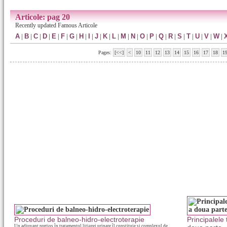
Articole: pag 20
Recently updated Famous Articole
A
|
B
|
C
|
D
|
E
|
F
|
G
|
H
|
I
|
J
|
K
|
L
|
M
|
N
|
O
|
P
|
Q
|
R
|
S
|
T
|
U
|
V
|
W
|
Pages:
[<<]
<
10
11
12
13
14
15
16
17
18
1
Proceduri de balneo-hidro-electroterapie
Principalele
Un adjuvant preţios în tratamentul litiazei urinare îl constituie şi complexul de