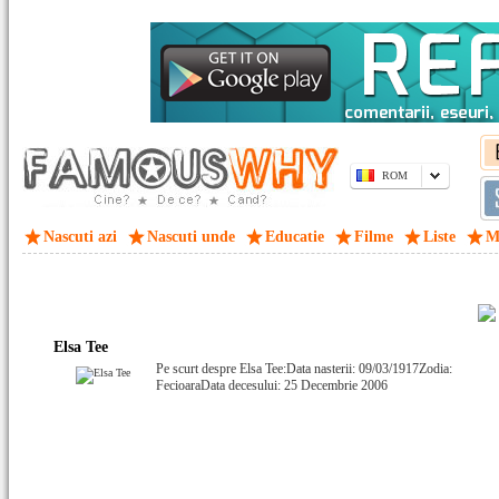
ROM
Nascuti azi
Nascuti unde
Educatie
Filme
Liste
M
Elsa Tee
Pe scurt despre Elsa Tee:Data nasterii: 09/03/1917Zodia:
FecioaraData decesului: 25 Decembrie 2006