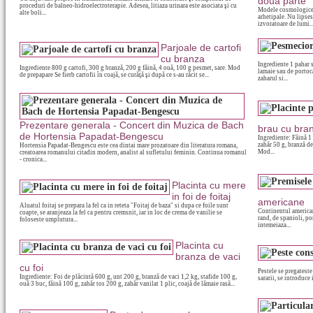
doua parte
proceduri de balneo-hidroelectroterapie. Adesea, litiaza urinara este asociata şi cu
Modele cosmologice s
alte boli...
arhetipale. Nu lipses
izvoratoare de lumi..
Parjoale de cartofi
cu branza
Ingrediente 1 pahar 
Ingrediente 800 g cartofi, 300 g branză, 200 g făină, 4 ouă, 100 g pesmet, sare. Mod
lamaie sau de portoca
de prepapare Se fierb cartofii în coajă, se curăţă şi după ce s-au răcit se...
zaharul si...
Prezentare generala - Concert din Muzica de Bach
brau cu bra
de Hortensia Papadat-Bengescu
Ingrediente: Făină 1 
zahăr 50 g, branză de
Hortensia Papadat-Bengescu este cea dintai mare prozatoare din literatura romana,
Mod...
creatoarea romanului citadin modern, analist al sufletului feminin. Continua romanul
- cronica...
Placinta cu mere
in foi de foitaj
americane
Aluatul foitaj se prepara la fel ca in reteta "Foitaj de baza" si dupa ce foile sunt
Continentul american,
coapte, se aranjeaza la fel ca pentru cremsnit, iar in loc de crema de vanilie se
rand, de spanioli, p
foloseste umplutura...
intemeiaza...
Placinta cu
branza de vaci
cu foi
Pestele se pregateste 
Ingrediente: Foi de plăcintă 600 g, unt 200 g, branză de vaci 1,2 kg, stafide 100 g,
sararii, se introduce 
ouă 3 buc, făină 100 g, zahăr tos 200 g, zahăr vanilat 1 plic, coajă de lămaie rasă...