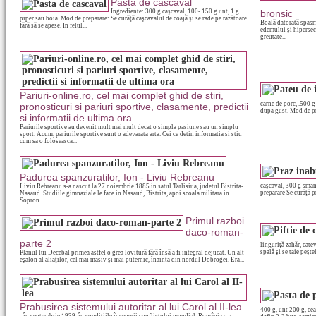
Pasta de cascaval
Ingrediente: 300 g caşcaval, 100- 150 g unt, 1 g
bronsic
piper sau boia. Mod de preparare: Se curăţă caşcavalul de coajă şi se rade pe razătoare
Boală datorată spasm
fără să se apese. In felul...
edemului şi hipersec
greutate...
Pariuri-online.ro, cel mai complet ghid de stiri,
carne de porc, .500 g
pronosticuri si pariuri sportive, clasamente, predictii
dupa gust. Mod de pr
si informatii de ultima ora
Pariurile sportive au devenit mult mai mult decat o simpla pasiune sau un simplu
sport. Acum, pariurile sportive sunt o adevarata arta. Cei ce detin informatia si stiu
cum sa o foloseasca...
Padurea spanzuratilor, Ion - Liviu Rebreanu
caşcaval, 300 g smant
Liviu Rebreanu s-a nascut la 27 noiembrie 1885 in satul Tarlisiua, judetul Bistrita-
preparare Se curăţă pr
Nasaud. Studiile gimnaziale le face in Nasaud, Bistrita, apoi scoala militara in
Sopron....
Primul razboi
daco-roman-
parte 2
linguriţă zahăr, cate
spală şi se taie peştel
Planul lui Decebal primea astfel o grea lovitură fără însă a fi integral dejucat. Un alt
eşalon al aliaţilor, cel mai masiv şi mai puternic, înainta din nordul Dobrogei. Era...
Prabusirea sistemului autoritar al lui Carol al II-lea
400 g, unt 200 g, cea