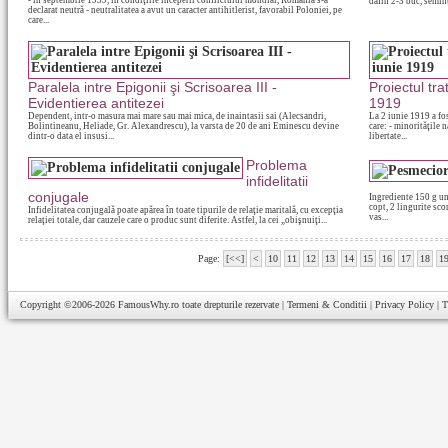
- în septembrie 1939, în condiţiile începerii conflictului mondial, România s-a
dafin 2-3 buc, seminţ
declarat neutră - neutralitatea a avut un caracter antihitlerist, favorabil Poloniei, pe
care...
Paralela intre Epigonii şi Scrisoarea III -
Proiectul tra
Evidentierea antitezei
1919
Dependent, intr-o masura mai mare sau mai mica, de inaintasii sai (Alecsandri,
La 2 iunie 1919 a fo
Bolintineanu, Heliade, Gr. Alexandrescu), la varsta de 20 de ani Eminescu devine
care: - minorităţile 
dintr-o data el insusi...
libertate...
Problema
infidelitatii
conjugale
Ingrediente 150 g un
copt, 2 lingurite sco
Infidelitatea conjugală poate apărea în toate tipurile de relaţie maritală, cu excepţia
vas...
relaţiei totale, dar cauzele care o produc sunt diferite. Astfel, la cei „obişnuiţi...
Page:
[<<]
<
10
11
12
13
14
15
16
17
18
1
Copyright ©2006-2026
FamousWhy.ro
toate drepturile rezervate |
Termeni & Conditii
|
Privacy Policy
|
T