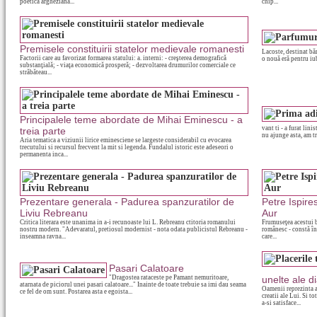
poetica argheziana...
chip...
Premisele constituirii statelor medievale romanesti
Lacoste, destinat bă
Factorii care au favorizat formarea statului: a. interni: - creşterea demografică
o nouă eră pentru iub
substanţială; - viaţa economică prosperă; - dezvoltarea drumurilor comerciale ce
străbăteau...
Principalele teme abordate de Mihai Eminescu - a
vant ti - a furat lin
treia parte
nu ajunge asta, am tr
Aria tematica a viziunii lirice eminesciene se largeste considerabil cu evocarea
trecutului si recursul frecvent la mit si legenda. Fundalul istoric este adeseori o
permanenta inca...
Prezentare generala - Padurea spanzuratilor de
Petre Ispire
Liviu Rebreanu
Aur
Critica literara este unanima in a-i recunoaste lui L. Rebreanu ctitoria romanului
Frumuseţea acestui b
nostru modern. "Adevaratul, pretiosul modernist - nota odata publicistul Rebreanu -
românesc - constă în 
inseamna ravna...
care...
Pasari Calatoare
"Dragostea rataceste pe Pamant nemuritoare,
unelte ale di
atarnata de piciorul unei pasari calatoare..." Inainte de toate trebuie sa imi dau seama
Oamenii reprezinta a
ce fel de om sunt. Postarea asta e egoista...
creatii ale Lui. Si t
a-si satisface...