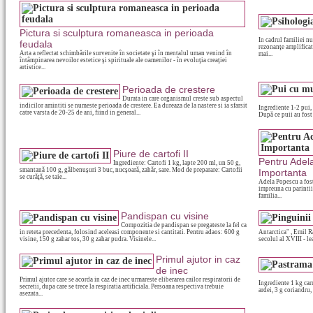
Pictura si sculptura romaneasca in perioada
In cadrul familiei nu
feudala
rezonanţe amplificate
Arta a reflectat schimbările survenite în societate şi în mentalul uman venind în
mai...
întâmpinarea nevoilor estetice şi spirituale ale oamenilor - în evoluţia creaţiei
artistice...
Perioada de crestere
Durata in care organismul creste sub aspectul
indicilor amintiti se numeste perioada de crestere. Ea dureaza de la nastere si ia sfarsit
Ingrediente 1-2 pui,
catre varsta de 20-25 de ani, fiind in general...
După ce puii au fost 
Piure de cartofi II
Pentru Adel
Ingrediente: Cartofi 1 kg, lapte 200 ml, un 50 g,
smantană 100 g, gălbenuşuri 3 buc, nucşoară, zahăr, sare. Mod de preparare: Cartofii
Importanta
se curăţă, se taie...
Adela Popescu a fost 
impreuna cu parintii s
familia...
Pandispan cu visine
Compozitia de pandispan se pregateste la fel ca
in reteta precedenta, folosind aceleasi componente si cantitati. Pentru adaos: 600 g
Antarctica" , Emil R
visine, 150 g zahar tos, 30 g zahar pudra. Visinele...
secolul al XVIII - lea
Primul ajutor in caz
de inec
Primul ajutor care se acorda in caz de inec urmareste eliberarea cailor respiratorii de
Ingrediente 1 kg carn
secretii, dupa care se trece la respiratia artificiala. Persoana respectiva trebuie
ardei, 3 g coriandru,
asezata...