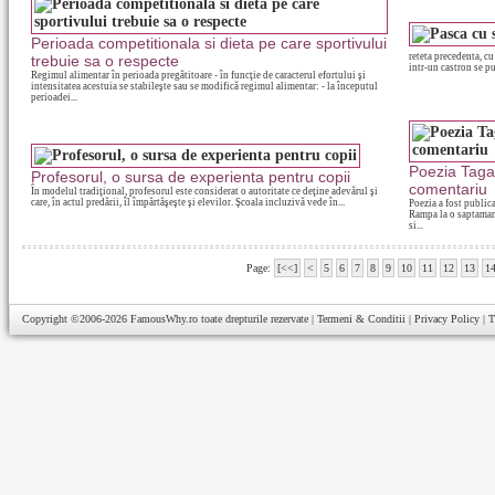
Perioada competitionala si dieta pe care sportivului
reteta precedenta, cu
trebuie sa o respecte
intr-un castron se 
Regimul alimentar în perioada pregătitoare - în funcţie de caracterul efortului şi
intensitatea acestuia se stabileşte sau se modifică regimul alimentar: - la începutul
perioadei...
Poezia Tagad
Profesorul, o sursa de experienta pentru copii
comentariu
În modelul tradiţional, profesorul este considerat o autoritate ce deţine adevărul şi
care, în actul predării, îl împărtăşeşte şi elevilor. Şcoala incluzivă vede în...
Poezia a fost public
Rampa la o saptaman
si...
Page:
[<<]
<
5
6
7
8
9
10
11
12
13
1
Copyright ©2006-2026
FamousWhy.ro
toate drepturile rezervate |
Termeni & Conditii
|
Privacy Policy
|
T