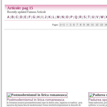
Articole: pag 15
Recently updated Famous Articole
A
|
B
|
C
|
D
|
E
|
F
|
G
|
H
|
I
|
J
|
K
|
L
|
M
|
N
|
O
|
P
|
Q
|
R
|
S
|
T
|
U
|
V
|
W
|
Pages:
[<<]
<
5
6
7
8
9
10
11
12
13
1
Postmodernismul in lirica romaneasca
Padurea spa
In literatura noastra postmodernismul rupe in dublu sens, legatura cu traditia : prin
Tema razboiului, prin
opozitia declarata fata de modernismul literar interbelic(reprezentat in deosebi de
sufletesc si social, p