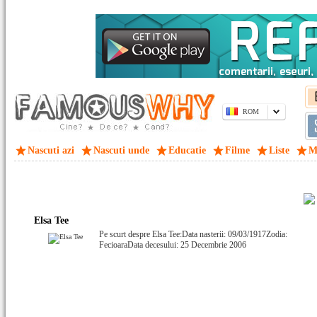
ROM
Nascuti azi
Nascuti unde
Educatie
Filme
Liste
M
Elsa Tee
Pe scurt despre Elsa Tee:Data nasterii: 09/03/1917Zodia:
FecioaraData decesului: 25 Decembrie 2006