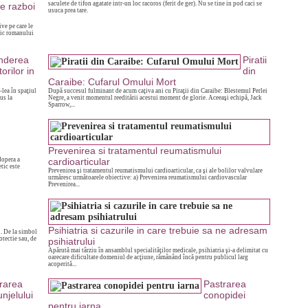
saculete de tifon agatate intr-un loc racoros (ferit de ger). Nu se tine in pod caci se
e razboi
usuca prea tare.
ive pe care le
ific romanului
nderea
Piratii
orilor in
din
Caraibe: Cufarul Omului Mort
-lea în spaţiul
După succesul fulminant de acum caţiva ani cu Piraţii din Caraibe: Blestemul Perlei
us la
Negre, a venit momentul reeditării acestui moment de glorie. Aceeaşi echipă, Jack
Sparrow,...
Prevenirea si tratamentul reumatismului
dopera a
cardioarticular
tic este
Prevenirea şi tratamentul reumatismului cardioarticular, ca şi ale bolilor valvulare
urmăresc următoarele obiective: a) Prevenirea reumatismului cardiovascular
Prevenirea...
Psihiatria si cazurile in care trebuie sa ne adresam
i. De la simbol
otectie sau, de
psihiatrului
Apărută mai târziu în ansamblul specialităţilor medicale, psihiatria şi-a delimitat cu
oarecare dificultate domeniul de acţiune, rămânând încă pentru publicul larg
acoperită...
rarea
Pastrarea
unjelului
conopidei
pentru iarna