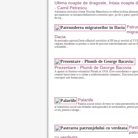
Ultima noapte de dragoste, Intaia noapte d
- Camil Petrescu
Afirmatia criticului literar Nicolae Manolescu se refera la doua alternat
are naratorul ca instanta definitorie a textului epic: pe de o parte, spec
de tip...
Patru
migrat
Dacia
In perioada cuprinsă între sfârşitul secolului al III-lea şi secolul al VUI
carpato-dunărean se produc o serie de procese transformatoare care au d
schimbări...
Prezentare - Plumb de George Bacovia:
A aparut in fruntea volumului Plumb in 1916. Este considerata o capo
creatiei bacoviene si o culme a simbolusmului romanesc. Discursul poe
conceput sub forma unui...
Palariile
Palaria a jucat roluri diverse in viata purtatorului e
al statutului social sau element indispensabil al uniformelor, pentru pr
ce nu, pentru a atrage...
Past
patr
cu verdeata