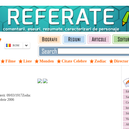
ROM
Filme
Liste
Monden
Citate Celebre
Zodiac
Director
Ed
terii: 09/03/1917Zodia:
Sa
mbrie 2006
Co
Ist
St
Vi
Af