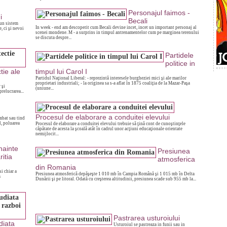
Personajul faimos -
i
Becali
(un sistem
In week - end am descoperit cum Becali devine incet, incet un important personaj al
, ci şi nevoi
scenei mondene. M - a surprins in timpul antrenamentelor cum pe marginea terenului
se discuta despre...
Partidele
politice in
tie ale
timpul lui Carol I
Partidul Naţional Liberal: - reprezintă interesele burgheziei mici şi ale marilor
proprietari industriali; - la originea sa s-a aflat în 1875 coaliţia de la Mazar-Paşa
 şi
(uniune...
prelucrarea...
Procesul de elaborare a conduitei elevului
mbat sau tind
l, poluarea
Procesul de elaborare a conduitei elevului trebuie să ţină cont de cunoştinţele
căpătate de acesta la şcoală atât în cadrul unor acţiuni educaţionale orientate
nemijlocit...
nainte
Presiunea
itia
atmosferica
din Romania
si chiar a
Presiunea atmosferică depăşeşte 1 010 mb în Campia Română şi 1 015 mb în Delta
a
Dunării şi pe litoral. Odată cu creşterea altitudinii, presiunea scade sub 955 mb la...
Pastrarea usturoiului
diata
Usturoiul se pastreaza in funii sau in