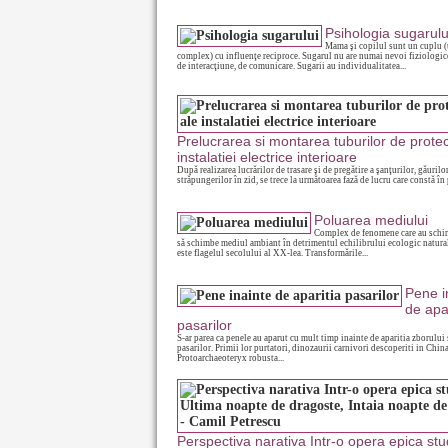
Psihologia sugarulu
Mama şi copilul sunt un cuplu 
complex) cu influenţe reciproce. Sugarul nu are numai nevoi fiziologice
de interacţiune, de comunicare. Sugarii au individualitatea...
Prelucrarea si montarea tuburilor de protec
instalatiei electrice interioare
După realizarea lucrărilor de trasare şi de pregătire a şanţurilor, găurilor
străpungerilor în zid, se trece la următoarea fază de lucru care constă în 
Poluarea mediului
Complex de fenomene care au schi
să schimbe mediul ambiant în detrimentul echilibrului ecologic natura
este flagelul secolului al XX-lea. Transformările...
Pene i
de apar
pasarilor
S-ar parea ca penele au aparut cu mult timp inainte de aparitia zborului 
pasarilor. Primii lor purtatori, dinozaurii carnivori descoperiti in Chin
Protoarchaeoteryx robusta...
Perspectiva narativa Intr-o opera epica stu