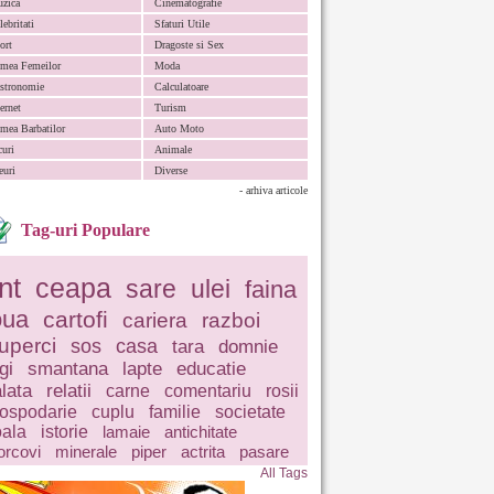
zica
Cinematografie
lebritati
Sfaturi Utile
ort
Dragoste si Sex
mea Femeilor
Moda
stronomie
Calculatoare
ternet
Turism
mea Barbatilor
Auto Moto
curi
Animale
euri
Diverse
- arhiva articole
Tag-uri Populare
nt
ceapa
sare
ulei
faina
oua
cartofi
cariera
razboi
iuperci
sos
casa
tara
domnie
gi
smantana
lapte
educatie
lata
relatii
carne
comentariu
rosii
ospodarie
cuplu
familie
societate
ala
istorie
lamaie
antichitate
rcovi
minerale
piper
actrita
pasare
All Tags