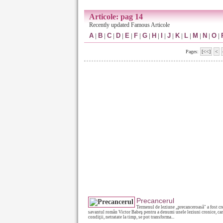
Articole: pag 14
Recently updated Famous Articole
A
|
B
|
C
|
D
|
E
|
F
|
G
|
H
|
I
|
J
|
K
|
L
|
M
|
N
|
O
|
Pages:
[<<]
<
Precancerul
Termenul de leziune „precanceroasă" a fost cr
savantul român Victor Babeş pentru a denumi unele leziuni cronice, ca
condiţii, netratate la timp, se pot transforma...