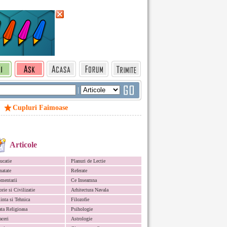
|
Cupluri Faimoase
Articole
ucatie
Planuri de Lectie
natate
Referate
mentarii
Ce Inseamna
orie si Civilizatie
Arhitectura Navala
iinta si Tehnica
Filozofie
ata Religioasa
Psihologie
aceri
Astrologie