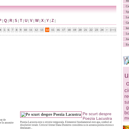
Mu
Ce
Sp
Lu
P
|
Q
|
R
|
S
|
T
|
U
|
V
|
W
|
X
|
Y
|
Z
|
Ga
In
4
5
6
7
8
9
10
11
12
13
14
15
16
17
18
19
20
21
22
23
24
>
[>>]
Lu
Jo
Es
u
c
re
sa
g
bo
Pe scurt despre
mo
Poezia Lacustra
eat de
Poezia Lacustra este o reverie temporala. Elementul fundamental este apa, simbol al
re în anumite
disolutiei totale. Criticul literar Dana Dumitru considera ca in aceasta poezia exista o
deplasare...