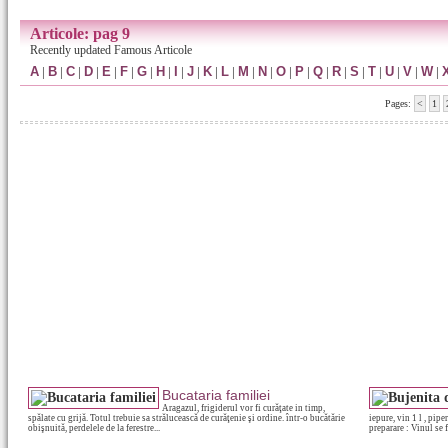
Articole: pag 9
Recently updated Famous Articole
A
|
B
|
C
|
D
|
E
|
F
|
G
|
H
|
I
|
J
|
K
|
L
|
M
|
N
|
O
|
P
|
Q
|
R
|
S
|
T
|
U
|
V
|
W
|
Pages:
<
1
Bucataria familiei
Aragazul, frigiderul vor fi curăţate in timp,
spălate cu grijă. Totul trebuie sa strălucească de curăţenie şi ordine. într-o bucătărie
iepure, vin 1 l , pipe
obişnuită, perdelele de la ferestre...
preparare : Vinul se 