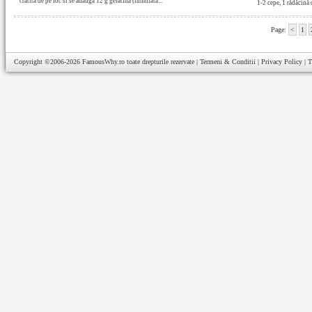
cratita de pe foc si se adauga 12 g gelatina (inmuiata...
1-2 cepe, 1 rădăcină 
Page:
<
1
Copyright ©2006-2026
FamousWhy.ro
toate drepturile rezervate |
Termeni & Conditii
|
Privacy Policy
|
T