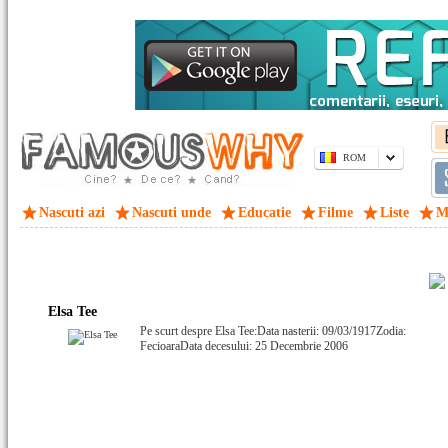
ROM
Nascuti azi
Nascuti unde
Educatie
Filme
Liste
M
Elsa Tee
Pe scurt despre Elsa Tee:Data nasterii: 09/03/1917Zodia:
FecioaraData decesului: 25 Decembrie 2006