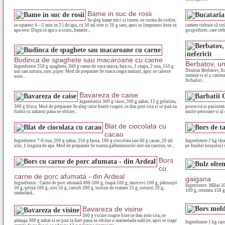
Bame in suc de rosii
Se aleg bame mici si tinere, se curata de codite,
se oparesc 4—5 min in 2 l de apa, cu 50 ml otet si 20 g sare, apoi se limpezesc bine in
camere trebuie să str
apa rece. Dupa ce apa s-a scurs, bamele...
gospodinei, care trebu
Budinca de spaghete sau macaroane cu carne
Berbatov, un
Ingrediente 250 g spaghete, 300 g carne de vaca macra, fara os, 1 ceapa, 2 oua, 150 g
Dimitar Berbatov, fiu
unt sau untura, sare, piper. Mod de preparare Se toaca ceapa marunt, apoi se caleste
urmeze si el o cariera
usor...
fotbalist...
Bavareza de caise
Ingrediente 300 g caise, 200 g zahar, 12 g gelatina,
300 g frisca. Mod de preparare Se aleg caise foarte coapte, se dau prin sita si se pun sa
posesiva si pasionata
fiarba cu zaharul pana se obtine...
multe persoane si al
Blat de ciocolata cu
cacao
Ingrediente 7-8 oua, 200 g zahar, 250 g faina, 100 g ciocolata sau 60 g cacao, 20 ml
Ingrediente 2 kg tăra
ulei, 1 lingura de apa. Mod de preparare Se toarna galbenusurile intr-un castron, se...
pe fundul borşului) s
Bors
cu
carne de porc afumata - din Ardeal
gaigana
Ingrediente : Carne de porc afumată 400-500 g, ceapă 100 g, morcovi 100 g, pătrunjei
Ingreriente: Mălai 5
50 g, ţelină 100 g, ulei 50 g, cartofi 200 g, bulion de tomate 25 g, usturoi 20 g,
100 g, telemea 150 g,
smântână...
Bavareza de visine
300 g visine coapte bine se dau prin sita, se
adauga 300 g zahar si se pun la fiert pana se obtine o marmelada subtire, apoi se trage
Ingrediente 1 kg carne