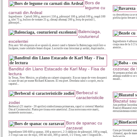
Bors de
legume cu
carnati din Ardeal
cu deosebirea ca se 
Ingrediente : Cartofi 300 g, morcovi 150 g, pătrunjel 100 g, ţelină 100 g, ceapă 100
pielita (prin frecare i
g, ulei 75 g, bulion de tomate 25 g, cârnaţi afumaţi 200 g, borş de putină 1,
pătrunjel...
Balenciaga,
couturierul
excelentei
Ingrediente 4 albusur
coaja rasa de la 1/2
Prin anii '60 obişnuia să se spună că, atunci cand o femeie în Balenciaga intră într-o
atentie...
încăpere, toate celelalte femei dispar. Lucrurile stau întocmai şi astăzi, după multe...
Banditul din Llano Estacado de Karl May - Fisa de
cozonac de f
lectura
Se prepara acelasi al
adauga stafide si se 
In Texas, New Mexico, se plimba un calaret singuratic. Era un tanar de vreo douazeci
moale...
si sase de ani pe nume Richard Klausen. El era poet. Deodata calul s-a oprit, era la
capatul...
Berbecul si
caracteristicile
Blazatul sau 
zodiei
Am preferat întotdea
Berbecul (21 martie - 20 aprilie) simbolizeaza primavara, capul si creierul Marelui
France) Blazatul este
Om al Cosmosului. Piatra pre tioasa este ametistul. Ziua norocoasa este marti,
entuziasmeaza nimic.
numerele norocoase...
Bors de spanac cu
zarzavat
Cura pe litoralul mar
Ingrediente 500-600 g spanac, 100 g morcovi, 2-3 rădăcini de pătrunjel, 100 g ceapă,
climatul, apa de mare
2-3 roşii sau suc de roşii, 100 ml ulei, 300 g cartofi, 1/2 I borş, cate 1 lingură de...
Indicaţiile...