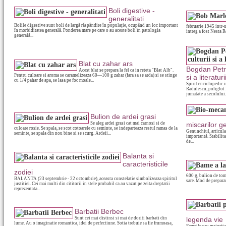
Boli digestive -
generalitati
Bolile digestive sunt boli de largă răspândire în populaţie, ocupând un loc important
februarie 1945 intr-
în morbiditatea generală. Ponderea mare pe care o au aceste boli în patologia
intreg a fost Nesta R
generală...
Blat cu zahar ars
Bogdan Petri
Acest blat se prepara la fel ca in reteta "Blat Alb".
Pentru culoare si aroma se caramelizeaza 60—100 g zahar (fara sa se arda) si se stinge
si a literatu
cu 1/4 pahar de apa, se lasa pe foc moale...
Spirit enciclopedic 
Radulescu, poliglot 
jumatate a secolului.
Bulion de ardei grasi
Se aleg ardei grasi cat mai carnosi si de
miscarilor g
culoare rosie. Se spala, se scot cotoarele cu seminte, se indeparteaza restul ramas de la
Genunchiul, articula
seminte, se spala din nou bine si se scurg. Ardeii...
importantă. Stabilita
de...
Balanta si
caracteristicile
zodiei
600 g, bulion de toma
BALANTA (23 septembrie - 22 octombrie), aceasta constelatie simbolizeaza spiritul
sare. Mod de preparar
justitiei. Cei mai multi din cititorii in stele probabil ca au vazut pe zeita dreptatii
reprezentata...
Barbatii Berbec
Sunt cei mai distinsi si mai de doriti barbati din
legenda vie
lume. Au o imaginatie romantica, idei de perfectiune. Sotia trebuie sa fie frumoasa,