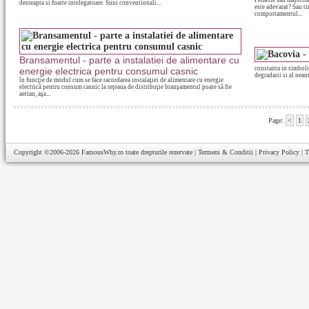
Femeile sau majoritat
desteapta si foarte intelegatoare. Suni conventionali...
este adevarat? Sau t
comportamentul...
Bransamentul - parte a instalatiei de alimentare cu
constanta in simboli
energie electrica pentru consumul casnic
degradarii si al nean
în funcţie de modul cum se face racordarea instalaţiei de alimentare cu energie
electrică pentru consum casnic la reţeaua de distribuţie branşamentul poate să fie
aerian, aşa...
Page:
<
1
Copyright ©2006-2026
FamousWhy.ro
toate drepturile rezervate |
Termeni & Conditii
|
Privacy Policy
|
T