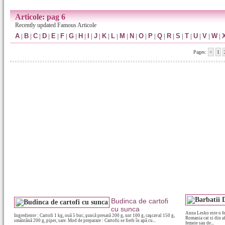
Articole: pag 6
Recently updated Famous Articole
A
|
B
|
C
|
D
|
E
|
F
|
G
|
H
|
I
|
J
|
K
|
L
|
M
|
N
|
O
|
P
|
Q
|
R
|
S
|
T
|
U
|
V
|
W
|
Pages:
<
1
Budinca de cartofi
cu sunca
Anna Lesko este o fe
Ingrediente : Cartofi 1 kg, ouă 5 buc, şuncă presată 200 g, unt 100 g, caşcaval 150 g,
Romania cat si din af
smântână 200 g, piper, sare. Mod de preparare : Cartofii se fierb în apă cu...
femeie sau de...