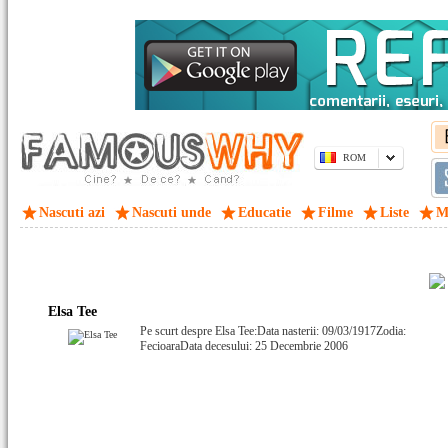
ROM
Nascuti azi
Nascuti unde
Educatie
Filme
Liste
M
Elsa Tee
Pe scurt despre Elsa Tee:Data nasterii: 09/03/1917Zodia:
FecioaraData decesului: 25 Decembrie 2006