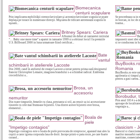
Biomecanica
centurii scapulare
Prin implicarea mobilităţii sternoclaviculare şi acromioclaviculare scapula se poate
Se procedeaza ca in r
deplasa pe torace în numeroase direcţii. Mişcarea de ridicare antrenează scapula în
in borcan, in loc de 
uşoară...
toarna...
Britney Spears: Cariera
B
Albumul de debut al cantaretei intitulat
Ba
”… Baby one more time” a aparut in ianuarie 1999 si a obtinut locul I la premiile
impunerii unei idei 
U.S. Billboard 2000 in luna urmatoare fiind certificat...
si se conduceau in ba
Bate
vantul
BuyBooks.ro 
schimbarii in atelierele Lacoste
Romania
Din 2000, cand în atelierul de creaţie Lacoste a intrat pentru prima oară designerul
francez Christopher Lemaire, imaginea brandului s-a schimbat radical. Emblema
BuyBooks.ro este un 
crocodilului a...
agoleratia si timpul 
pentru a gasi cartea...
Brosa, un
accesoriu
Borobudur, 
nemuritor
Prin anul 1814 s-a de
Din toate timpurile, femeile cu clasa, prestanta si stil, au reusit sa isi accesorizeze
aproape de localitat
tinutele cu cele mai frumoase bijuterii. Una dintre aceste bijuterii este brosa,
vegetaţie a...
elementul...
Boala de
piele
"Impetigo contagios"
clasicism -
Impetigo contagios este o boala de piele provocata de streptococ, aparand mai ales la
Barocul si clasicism
copiii a caror igiena corporala lasa de dorit. Incepe printr-o pata rosie, pe care foarte
marilor monarhii nat
curand...
maritime, comerciale.