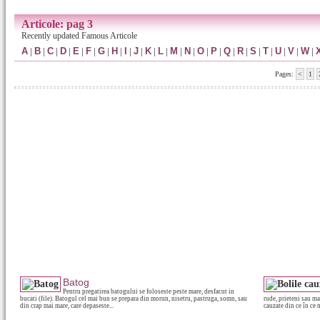
Articole: pag 3
Recently updated Famous Articole
A
|
B
|
C
|
D
|
E
|
F
|
G
|
H
|
I
|
J
|
K
|
L
|
M
|
N
|
O
|
P
|
Q
|
R
|
S
|
T
|
U
|
V
|
W
|
Pages:
<
1
Batog
Pentru pregatirea batogului se foloseste peste mare, desfacut in
bucati (file). Batogul cel mai bun se prepara din morun, nisetru, pastruga, somn, sau
rude, prieteni sau ma
din crap mai mare, care depaseste...
cauzate din ce în ce 