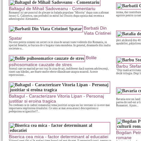
Baltagul de Mihail Sadoveanu - Comentariu
inima, dar contribuie
Romanul isi are punctul de plecare in balada populara "Miorita" dupa cum a afirmat
egoiste pentru ca nat
insusi G. Calinescu, sau probabil in mitul lui Ossiris dupa opinia mai recenta a
arheologului Alexandru...
Barbatii Din
Viata Cristinei
Spatar
ţării alcătuită din 4
Nu este pentru nimeni un secret ca in ziua de astazi toate vedetele din Romania, in
aşezărilor, pârjolirea 
special femeile, se bucura de o bogata viata mondena. In general, doamnele din inalta
societate a...
Bolile
psihosomatice cauzate de stres
Barbu Stefa
Stresul care ne macină pe noi toţi în ziua de azi, indiferent dacă suntem adolescenţi,
"Din toată activitate
tineri sau bătrâni, are foarte multe efecte dăunătoare asupra noastră. Aceste
decât trilogia. Deşi 
repercusiuni...
Baltagul - Caracterizare Vitoria Lipan - Personaj
Bavaria este un land 
justitiar si eroina tragica
partea de sud-est a G
Nu credeam ca in cadrul romanului tema justitiei ocupa un loc restrans si ca este mai
Romaniei. Ajuns...
importanta implinirea ritualului. Ce sens ar mai avea atunci descoperirea si
pedepsirea ucigasiilor!?...
Bogdan Petri
Biserica cea mica - factor determinant al educatiei
romane
Viitorul unei ţări şi în acelaşi timp bunul cel mai de preţ, îl reprezintă copii, pentru ca