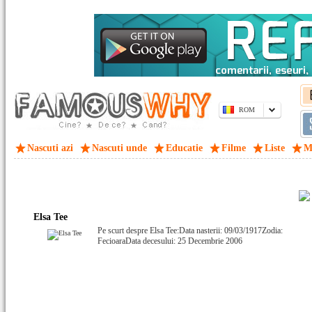
ROM
Nascuti azi
Nascuti unde
Educatie
Filme
Liste
M
Elsa Tee
Pe scurt despre Elsa Tee:Data nasterii: 09/03/1917Zodia:
FecioaraData decesului: 25 Decembrie 2006