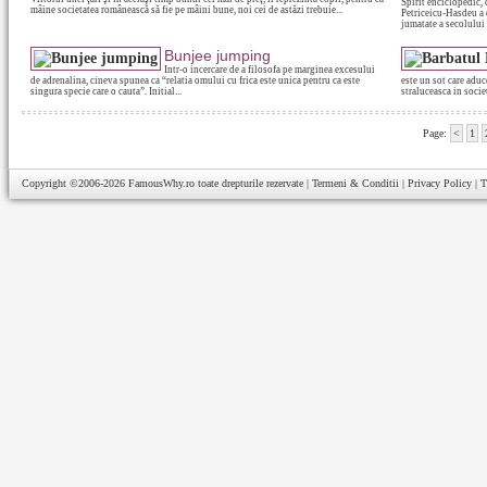
Spirit enciclopedic,
mâine societatea românească să fie pe mâini bune, noi cei de astăzi trebuie...
Petriceicu-Hasdeu a 
jumatate a secolului 
Bunjee jumping
Intr-o incercare de a filosofa pe marginea excesului
de adrenalina, cineva spunea ca “relatia omului cu frica este unica pentru ca este
este un sot care aduc
singura specie care o cauta”. Initial...
straluceasca in societ
Page:
<
1
Copyright ©2006-2026
FamousWhy.ro
toate drepturile rezervate |
Termeni & Conditii
|
Privacy Policy
|
T