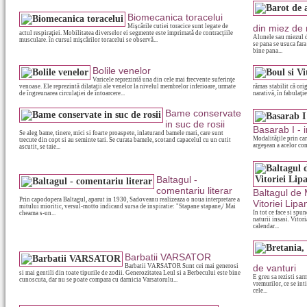
Biomecanica toracelui
Mişcările cutiei toracice sunt legate de
din miez de
actul respiraţiei. Mobilitatea diverselor ei segmente este imprimată de contracţiile
Alunele sau miezul d
musculare. în cursul mişcărilor toracelui se observă...
se pana se usuca fara
bine pana...
Bolile venelor
Varicele reprezintă una din cele mai frecvente suferinţe
venoase. Ele reprezintă dilataţii ale venelor la nivelul membrelor inferioare, urmate
rămas stabilit că ori
de îngreunarea circulaţiei de întoarcere...
narativă, în fabulaţie,
Bame conservate
in suc de rosii
Basarab I - 
Se aleg bame, tinere, mici si foarte proaspete, inlaturand bamele mari, care sunt
Modalităţile prin car
trecute din copt si au seminte tari. Se curata bamele, scotand capacelul cu un cutit
argeşean a acelor con
ascutit, se taie...
Baltagul -
comentariu literar
Baltagul de 
Prin capodopera Baltagul, aparut in 1930, Sadoveanu realizeaza o noua interpretare a
Vitoriei Lipa
mitului mioritic, versul-motto indicand sursa de inspiratie: "Stapane stapane,/ Mai
In tot ce face si spun
cheama s-un...
naturii insasi. Vitor
calendar...
Barbatii VARSATOR
Barbatii VARSATOR Sunt cei mai generosi
de vanturi
si mai gentili din toate tipurile de zodii. Generozitatea Leul si a Berbecului este bine
E greu sa rezisti sarm
cunoscuta, dar nu se poate compara cu darnicia Varsatorulu...
vremurilor, ce se int
cele...