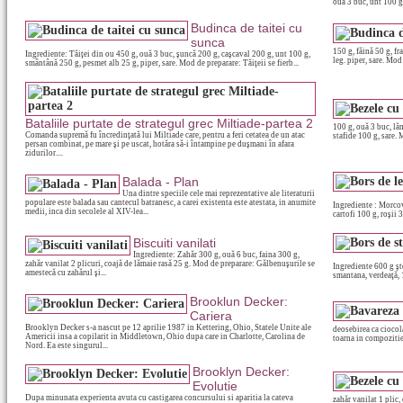
ouă 3 buc, unt 100 g,
Budinca de taitei cu
sunca
150 g, făină 50 g, fr
Ingrediente: Tăiţei din ou 450 g, ouă 3 buc, şuncă 200 g, caşcaval 200 g, unt 100 g,
leg. piper, sare. Mod 
smântână 250 g, pesmet alb 25 g, piper, sare. Mod de preparare: Tăiţeii se fierb...
Bataliile purtate de strategul grec Miltiade-partea 2
100 g, ouă 3 buc, lăm
Comanda supremă fu încredinţată lui Miltiade care, pentru a feri cetatea de un atac
stafide 100 g, sare. 
persan combinat, pe mare şi pe uscat, hotăra să-i întampine pe duşmani în afara
zidurilor....
Balada - Plan
Una dintre speciile cele mai reprezentative ale literaturii
populare este balada sau cantecul batranesc, a carei existenta este atestata, in anumite
Ingrediente : Morcov
medii, inca din secolele al XIV-lea...
cartofi 100 g, roşii 
Biscuiti vanilati
Ingrediente: Zahăr 300 g, ouă 6 buc, faina 300 g,
zahăr vanilat 2 plicuri, coajă de lămaie rasă 25 g. Mod de preparare: Gălbenuşurile se
Ingrediente 600 g şt
amestecă cu zahărul şi...
smantana, verdeaţă, 1
Brooklun Decker:
Cariera
Brooklyn Decker s-a nascut pe 12 aprilie 1987 in Kettering, Ohio, Statele Unite ale
deosebirea ca ciocola
Americii insa a copilarit in Middletown, Ohio dupa care in Charlotte, Carolina de
toarna in compozitie
Nord. Ea este singurul...
Brooklyn Decker:
Evolutie
Dupa minunata experienta avuta cu castigarea concursului si aparitia la cateva
zahăr vanilat 1 plic,