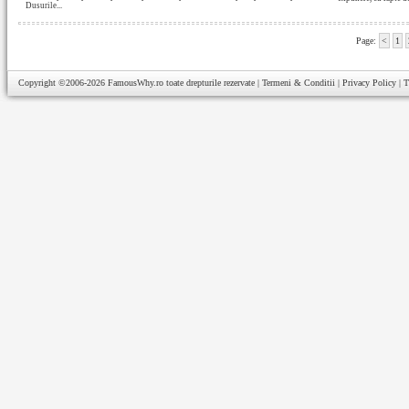
Dusurile...
Page:
<
1
Copyright ©2006-2026
FamousWhy.ro
toate drepturile rezervate |
Termeni & Conditii
|
Privacy Policy
|
T