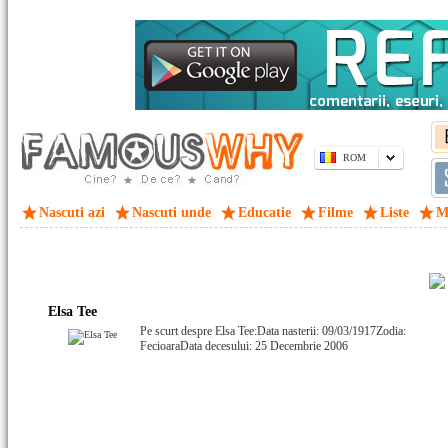
ROM
Nascuti azi
Nascuti unde
Educatie
Filme
Liste
M
Elsa Tee
Pe scurt despre Elsa Tee:Data nasterii: 09/03/1917Zodia:
FecioaraData decesului: 25 Decembrie 2006