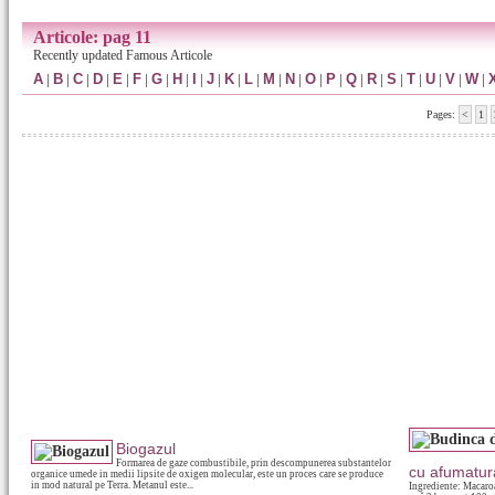
Articole: pag 11
Recently updated Famous Articole
A
|
B
|
C
|
D
|
E
|
F
|
G
|
H
|
I
|
J
|
K
|
L
|
M
|
N
|
O
|
P
|
Q
|
R
|
S
|
T
|
U
|
V
|
W
|
Pages:
<
1
Biogazul
Formarea de gaze combustibile, prin descompunerea substantelor
cu afumatur
organice umede in medii lipsite de oxigen molecular, este un proces care se produce
in mod natural pe Terra. Metanul este...
Ingrediente: Macaroa