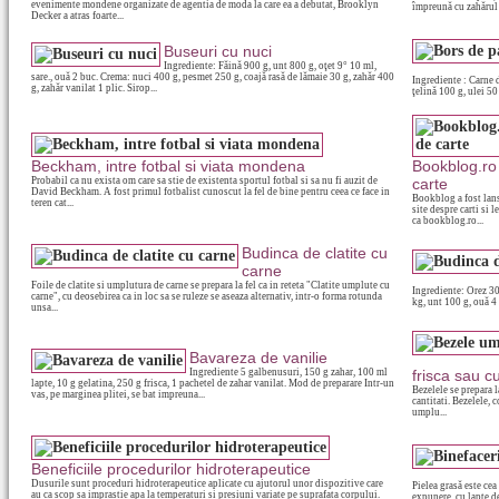
evenimente mondene organizate de agentia de moda la care ea a debutat, Brooklyn
împreună cu zahărul ş
Decker a atras foarte...
Buseuri cu nuci
Ingrediente: Făină 900 g, unt 800 g, oţet 9° 10 ml,
sare., ouă 2 buc. Crema: nuci 400 g, pesmet 250 g, coajă rasă de lămaie 30 g, zahăr 400
Ingrediente : Carne 
g, zahăr vanilat 1 plic. Sirop...
ţelină 100 g, ulei 50
Beckham, intre fotbal si viata mondena
Bookblog.ro 
Probabil ca nu exista om care sa stie de existenta sportul fotbal si sa nu fi auzit de
carte
David Beckham. A fost primul fotbalist cunoscut la fel de bine pentru ceea ce face in
Bookblog a fost lans
teren cat...
site despre carti si 
ca bookblog.ro...
Budinca de clatite cu
carne
Foile de clatite si umplutura de carne se prepara la fel ca in reteta "Clatite umplute cu
Ingrediente: Orez 300
carne", cu deosebirea ca in loc sa se ruleze se aseaza alternativ, intr-o forma rotunda
kg, unt 100 g, ouă 4 
unsa...
Bavareza de vanilie
Ingrediente 5 galbenusuri, 150 g zahar, 100 ml
frisca sau 
lapte, 10 g gelatina, 250 g frisca, 1 pachetel de zahar vanilat. Mod de preparare Intr-un
Bezelele se prepara l
vas, pe marginea plitei, se bat impreuna...
cantitati. Bezelele, c
umplu...
Beneficiile procedurilor hidroterapeutice
Dusurile sunt proceduri hidroterapeutice aplicate cu ajutorul unor dispozitive care
Pielea grasă este cea
au ca scop sa imprastie apa la temperaturi si presiuni variate pe suprafata corpului.
expunere, cu lapte d