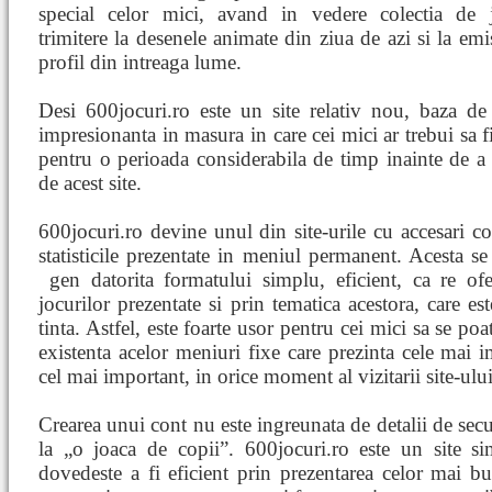
special celor mici, avand in vedere colectia de 
trimitere la desenele animate din ziua de azi si la emi
profil din intreaga lume.
Desi 600jocuri.ro este un site relativ nou, baza de
impresionanta in masura in care cei mici ar trebui sa f
pentru o perioada considerabila de timp inainte de a s
de acest site.
600jocuri.ro devine unul din site-urile cu accesari co
statisticile prezentate in meniul permanent. Acesta se 
gen datorita formatului simplu, eficient, ca
re ofe
jocurilor prezentate si prin tematica acestora, care es
tinta. Astfel, este foarte usor pentru cei mici sa se po
existenta acelor meniuri fixe care prezinta cele mai im
cel mai important, in orice moment al vizitarii site-ului
Crearea unui cont nu este ingreunata de detalii de secu
la „o joaca de copii”. 600jocuri.ro este un site si
dovedeste a fi eficient prin prezentarea celor mai bu