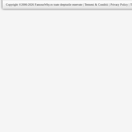
Copyright ©2006-2026
FamousWhy.ro
toate drepturile rezervate |
Termeni & Conditii
|
Privacy Policy
|
T