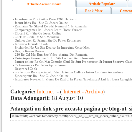
Articole Populare
Articole Asemanatoare
Rank Mare
Coment
-
Jocuri-multe Ro Contine Peste 1260 De Jocuri
-
Jocuri Itbox Ro - Site Cu Jocuri Online
-
Realitatea Net Site-ul De Stiri Numarul 1 In Romania
-
Computergames Ro - Jocuri Pentru Toate Varstele
-
Ejocuri Ro - Site Cu Jocuri Online
-
Click Ro - Site De Stiri Mondene
-
Onlinepoker Ro Primul Site De Poker Romanesc
-
Industria Jocurilor Flash
-
Prichindel Net Un Site Dedicat In Intregime Celor Mici
-
Despre Keanu Reeves
-
220 Ro Cel Mai Bun Site Video-sharing Din Romania
-
Pariuri-sportive-online Ro Un Site Cu Traditie In Romania
-
Pariuri-online Ro Cel Mai Complet Ghid De Stiri Pronosticuri Si Pariuri Sportive Clas
-
Ce Inseamna - Per Pedes Apostoiorum
-
Despre A J Cook
-
Stirileprotv Ro - Spectacolul Vietii E Acum Online - Intr-o Continua Ascensiune
-
Ejocurigratis Ro - Site Cu Jocuri Online
-
Incadrarea Nuvelei In Vreme De Razboi In Proza Nuvelistica A Lui Ion Luca Caragial
Categorie:
Internet
- (
Internet - Archiva
)
Data Adaugarii:
18 August '10
Adaugati un link spre aceasta pagina pe blog-ul, si