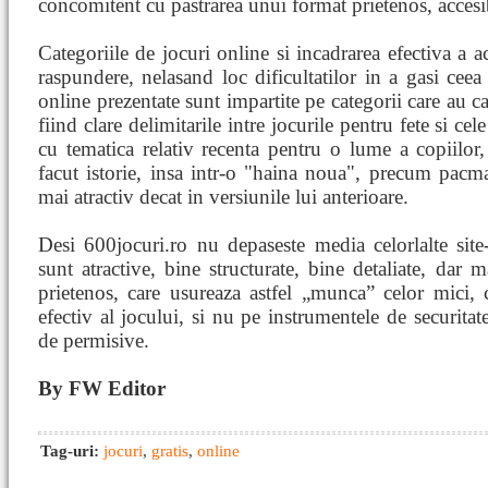
concomitent cu pastrarea unui format prietenos, accesib
Categoriile de jocuri online si incadrarea efectiva a a
raspundere, nelasand loc dificultatilor in a gasi ceea 
online prezentate sunt impartite pe categorii care au ca
fiind clare delimitarile intre jocurile pentru fete si cel
cu tematica relativ recenta pentru o lume a copiilor,
facut istorie, insa intr-o "haina noua", precum pacma
mai atractiv decat in versiunile lui anterioare.
Desi 600jocuri.ro nu depaseste media celorlalte site-
sunt atractive, bine structurate, bine detaliate, dar m
prietenos, care usureaza astfel „munca” celor mici,
efectiv al jocului, si nu pe instrumentele de securitate
de permisive.
By FW Editor
Tag-uri:
jocuri
,
gratis
,
online